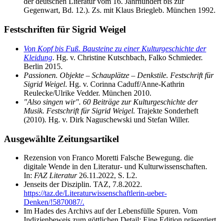
der deutschen Literatur vom 16. Jahrhundert bis zur
Gegenwart, Bd. 12.). Zs. mit Klaus Briegleb. München 1992.
Festschriften für Sigrid Weigel
Von Kopf bis Fuß. Bausteine zu einer Kulturgeschichte der
Kleidung
. Hg. v. Christine Kutschbach, Falko Schmieder.
Berlin 2015.
Passionen. Objekte – Schauplätze – Denkstile.
Festschrift für
Sigrid Weigel
. Hg. v. Corinna Caduff/Anne-Kathrin
Reulecke/Ulrike Vedder. München 2010.
"Also singen wir". 60 Beiträge zur Kulturgeschichte der
Musik. Festschrift für Sigrid Weigel.
Trajekte Sonderheft
(2010). Hg. v. Dirk Naguschewski und Stefan Willer.
Ausgewählte Zeitungsartikel
Rezension von Franco Moretti Falsche Bewegung. die
digitale Wende in den Literatur- und Kulturwissenschaften.
In:
FAZ Literatur
26.11.2022, S. L2.
Jenseits der Disziplin. TAZ, 7.8.2022.
https://taz.de/Literaturwissenschaftlerin-ueber-
Denken/!5870087/.
Im Hades des Archivs auf der Lebensfülle Spuren. Vom
Indizienbeweis zum göttlichen Detail: Eine Edition präsentiert