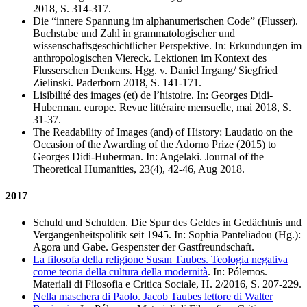
2018, S. 314-317.
Die “innere Spannung im alphanumerischen Code” (Flusser).
Buchstabe und Zahl in grammatologischer und
wissenschaftsgeschichtlicher Perspektive. In: Erkundungen im
anthropologischen Viereck. Lektionen im Kontext des
Flusserschen Denkens. Hgg. v. Daniel Irrgang/ Siegfried
Zielinski. Paderborn 2018, S. 141-171.
Lisibilité des images (et) de l’histoire. In: Georges Didi-
Huberman. europe. Revue littéraire mensuelle, mai 2018, S.
31-37.
The Readability of Images (and) of History: Laudatio on the
Occasion of the Awarding of the Adorno Prize (2015) to
Georges Didi-Huberman. In: Angelaki. Journal of the
Theoretical Humanities, 23(4), 42-46, Aug 2018.
2017
Schuld und Schulden. Die Spur des Geldes in Gedächtnis und
Vergangenheitspolitik seit 1945. In: Sophia Panteliadou (Hg.):
Agora und Gabe. Gespenster der Gastfreundschaft.
La filosofa della religione Susan Taubes. Teologia negativa
come teoria della cultura della modernità
. In: Pólemos.
Materiali di Filosofia e Critica Sociale, H. 2/2016, S. 207-229.
Nella maschera di Paolo. Jacob Taubes lettore di Walter