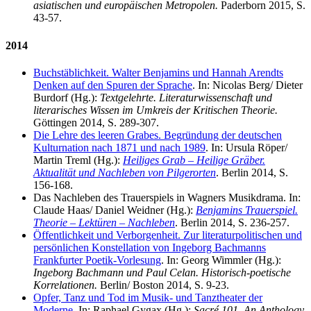
asiatischen und europäischen Metropolen
.
Paderborn 2015, S.
43-57.
2014
Buchstäblichkeit. Walter Benjamins und Hannah Arendts
Denken auf den Spuren der Sprache
. In: Nicolas Berg/ Dieter
Burdorf (Hg.):
Textgelehrte. Literaturwissenschaft und
literarisches Wissen im Umkreis der Kritischen Theorie.
Göttingen 2014, S. 289-307.
Die Lehre des leeren Grabes. Begründung der deutschen
Kulturnation nach 1871 und nach 1989
. In: Ursula Röper/
Martin Treml (Hg.):
Heiliges Grab – Heilige Gräber.
Aktualität und Nachleben von Pilgerorten
. Berlin 2014, S.
156-168.
Das Nachleben des Trauerspiels in Wagners Musikdrama. In:
Claude Haas/ Daniel Weidner (Hg.):
Benjamins Trauerspiel.
Theorie – Lektüren – Nachleben
. Berlin 2014, S. 236-257.
Öffentlichkeit und Verborgenheit. Zur literaturpolitischen und
persönlichen Konstellation von Ingeborg Bachmanns
Frankfurter Poetik-Vorlesung
. In: Georg Wimmler (Hg.):
Ingeborg Bachmann und Paul Celan. Historisch-poetische
Korrelationen.
Berlin/ Boston 2014, S. 9-23.
Opfer, Tanz und Tod im Musik- und Tanztheater der
Moderne
.
In: Raphael Gygax (Hg.):
Sacré 101. An Anthology