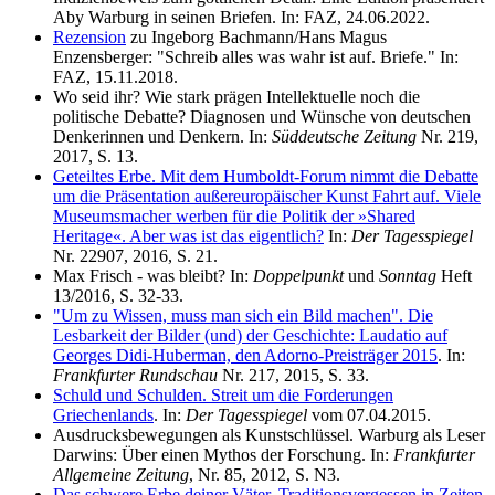
Aby Warburg in seinen Briefen. In: FAZ, 24.06.2022.
Rezension
zu Ingeborg Bachmann/Hans Magus
Enzensberger: "Schreib alles was wahr ist auf. Briefe." In:
FAZ, 15.11.2018.
Wo seid ihr? Wie stark prägen Intellektuelle noch die
politische Debatte? Diagnosen und Wünsche von deutschen
Denkerinnen und Denkern. In:
Süddeutsche Zeitung
Nr. 219,
2017, S. 13.
Geteiltes Erbe. Mit dem Humboldt-Forum nimmt die Debatte
um die Präsentation außereuropäischer Kunst Fahrt auf. Viele
Museumsmacher werben für die Politik der »Shared
Heritage«. Aber was ist das eigentlich?
In:
Der Tagesspiegel
Nr. 22907, 2016, S. 21.
Max Frisch - was bleibt? In:
Doppelpunkt
und
Sonntag
Heft
13/2016, S. 32-33.
"Um zu Wissen, muss man sich ein Bild machen". Die
Lesbarkeit der Bilder (und) der Geschichte: Laudatio auf
Georges Didi-Huberman, den Adorno-Preisträger 2015
. In:
Frankfurter Rundschau
Nr. 217, 2015, S. 33.
Schuld und Schulden. Streit um die Forderungen
Griechenlands
. In:
Der
Tagesspiegel
vom 07.04.2015.
Ausdrucksbewegungen als Kunstschlüssel. Warburg als Leser
Darwins: Über einen Mythos der Forschung. In:
Frankfurter
Allgemeine Zeitung
, Nr. 85, 2012, S. N3.
Das schwere Erbe deiner Väter. Traditionsvergessen in Zeiten