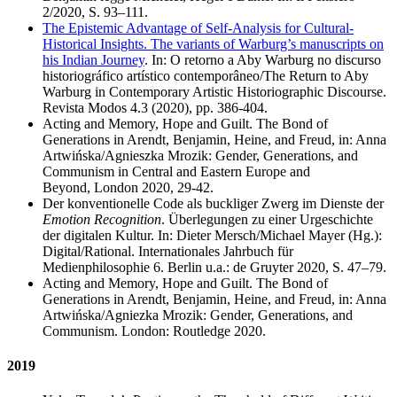
2/2020, S. 93–111.
The Epistemic Advantage of Self-Analysis for Cultural-
Historical Insights. The variants of Warburg’s manuscripts on
his Indian Journey
. In: O retorno a Aby Warburg no discurso
historiográfico artístico contemporâneo/The Return to Aby
Warburg in Contemporary Artistic Historiographic Discourse.
Revista Modos 4.3 (2020), pp. 386-404.
Acting and Memory, Hope and Guilt. The Bond of
Generations in Arendt, Benjamin, Heine, and Freud, in: Anna
Artwińska/Agnieszka Mrozik: Gender, Generations, and
Communism in Central and Eastern Europe and
Beyond, London 2020, 29-42.
Der konventionelle Code als buckliger Zwerg im Dienste der
Emotion Recognition
. Überlegungen zu einer Urgeschichte
der digitalen Kultur. In: Dieter Mersch/Michael Mayer (Hg.):
Digital/Rational. Internationales Jahrbuch für
Medienphilosophie 6. Berlin u.a.: de Gruyter 2020, S. 47–79.
Acting and Memory, Hope and Guilt. The Bond of
Generations in Arendt, Benjamin, Heine, and Freud, in: Anna
Artwińska/Agniezka Mrozik: Gender, Generations, and
Communism. London: Routledge 2020.
2019