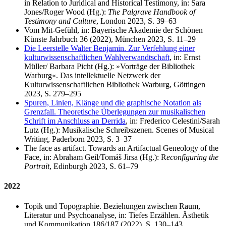
in Relation to Juridical and Historical Testimony, in: Sara
Jones/Roger Wood (Hg.):
The Palgrave Handbook of
Testimony and Culture
, London 2023, S. 39–63
Vom Mit-Gefühl, in: Bayerische Akademie der Schönen
Künste Jahrbuch 36 (2022), München 2023, S. 11–29
Die Leerstelle Walter Benjamin. Zur Verfehlung einer
kulturwissenschaftlichen Wahlverwandtschaft
, in: Ernst
Müller/ Barbara Picht (Hg.): »Vorträge der Bibliothek
Warburg«. Das intellektuelle Netzwerk der
Kulturwissenschaftlichen Bibliothek Warburg, Göttingen
2023, S. 279–295
Spuren, Linien, Klänge und die graphische Notation als
Grenzfall. Theoretische Überlegungen zur musikalischen
Schrift im Anschluss an Derrida
, in: Frederico Celestini/Sarah
Lutz (Hg.): Musikalische Schreibszenen. Scenes of Musical
Writing, Paderborn 2023, S. 3–37
The face as artifact. Towards an Artifactual Geneology of the
Face, in: Abraham Geil/Tomáš Jirsa (Hg.): R
econfiguring the
Portrait
, Edinburgh 2023, S. 61–79
2022
Topik und Topographie. Beziehungen zwischen Raum,
Literatur und Psychoanalyse, in: Tiefes Erzählen. Ästhetik
und Kommunikation 186/187 (2022), S. 130–143.