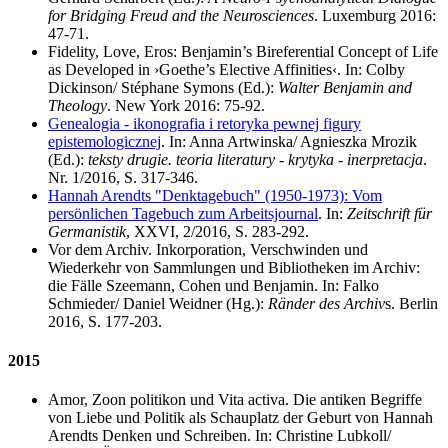
for Bridging Freud and the Neurosciences
. Luxemburg 2016:
47-71.
Fidelity, Love, Eros: Benjamin’s Bireferential Concept of Life
as Developed in ›Goethe’s Elective Affinities‹. In: Colby
Dickinson/ Stéphane Symons (Ed.):
Walter Benjamin and
Theology
. New York 2016: 75-92.
Genealogia - ikonografia i retoryka pewnej figury
epistemologicznej
. In: Anna Artwinska/ Agnieszka Mrozik
(Ed.):
teksty drugie. teoria literatury - krytyka - inerpretacja
.
Nr. 1/2016, S. 317-346.
Hannah Arendts "Denktagebuch" (1950-1973): Vom
persönlichen Tagebuch zum Arbeitsjournal
. In:
Zeitschrift für
Germanistik
, XXVI, 2/2016, S. 283-292.
Vor dem Archiv. Inkorporation, Verschwinden und
Wiederkehr von Sammlungen und Bibliotheken im Archiv:
die Fälle Szeemann, Cohen und Benjamin. In: Falko
Schmieder/ Daniel Weidner (Hg.):
Ränder des Archiv
s. Berlin
2016, S. 177-203.
2015
Amor, Zoon politikon und Vita activa. Die antiken Begriffe
von Liebe und Politik als Schauplatz der Geburt von Hannah
Arendts Denken und Schreiben. In: Christine Lubkoll/