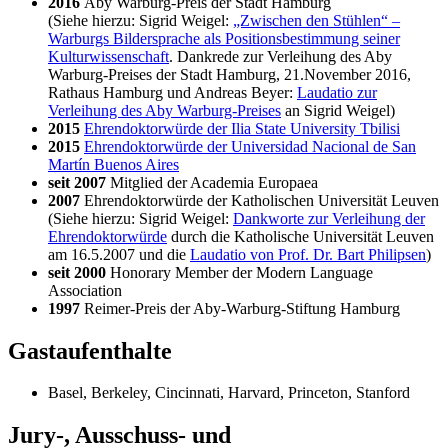
2016
Aby Warburg-Preis der Stadt Hamburg
(Siehe hierzu: Sigrid Weigel:
„Zwischen den Stühlen“ –
Warburgs Bildersprache als Positionsbestimmung seiner
Kulturwissenschaft
. Dankrede zur Verleihung des Aby
Warburg-Preises der Stadt Hamburg, 21.November 2016,
Rathaus Hamburg und Andreas Beyer:
Laudatio zur
Verleihung des Aby Warburg-Preises
an Sigrid Weigel)
2015
Ehrendoktorwürde der Ilia State University Tbilisi
2015
Ehrendoktorwürde der Universidad Nacional de San
Martín Buenos Aires
seit 2007
Mitglied der Academia Europaea
2007
Ehrendoktorwürde der Katholischen Universität Leuven
(Siehe hierzu: Sigrid Weigel:
Dankworte zur Verleihung der
Ehrendoktorwürde
durch die Katholische Universität Leuven
am 16.5.2007 und die
Laudatio von Prof. Dr. Bart Philipsen
)
seit 2000
Honorary Member der Modern Language
Association
1997
Reimer-Preis der Aby-Warburg-Stiftung Hamburg
Gastaufenthalte
Basel, Berkeley, Cincinnati, Harvard, Princeton, Stanford
Jury-, Ausschuss- und