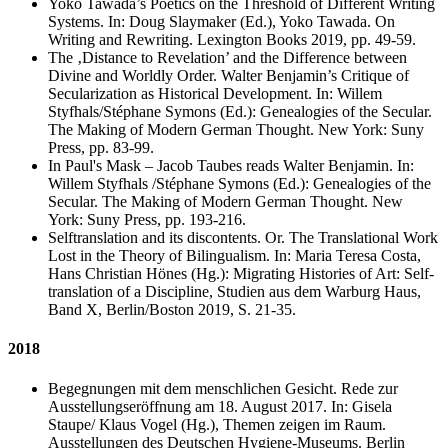
Yoko Tawada’s Poetics on the Threshold of Different Writing
Systems. In: Doug Slaymaker (Ed.), Yoko Tawada. On
Writing and Rewriting. Lexington Books 2019, pp. 49-59.
The ‚Distance to Revelation’ and the Difference between
Divine and Worldly Order. Walter Benjamin’s Critique of
Secularization as Historical Development. In: Willem
Styfhals/Stéphane Symons (Ed.): Genealogies of the Secular.
The Making of Modern German Thought. New York: Suny
Press, pp. 83-99.
In Paul's Mask – Jacob Taubes reads Walter Benjamin. In:
Willem Styfhals /Stéphane Symons (Ed.): Genealogies of the
Secular. The Making of Modern German Thought. New
York: Suny Press, pp. 193-216.
Selftranslation and its discontents. Or. The Translational Work
Lost in the Theory of Bilingualism. In: Maria Teresa Costa,
Hans Christian Hönes (Hg.): Migrating Histories of Art: Self-
translation of a Discipline, Studien aus dem Warburg Haus,
Band X, Berlin/Boston 2019, S. 21-35.
2018
Begegnungen mit dem menschlichen Gesicht. Rede zur
Ausstellungseröffnung am 18. August 2017. In: Gisela
Staupe/ Klaus Vogel (Hg.), Themen zeigen im Raum.
Ausstellungen des Deutschen Hygiene-Museums. Berlin