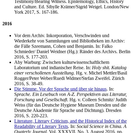
Testimony/Bearing Witness. Epistemology, Ethics, History
and Culture. Ed. Sibylle Krämer/Sigrid Weigel. London/New
York 2017, S. 167-186.
2016
Vor dem Archiv. Inkorporation, Verschwinden und
Wiederkehr von Sammlungen und Bibliotheken im Archiv:
die Fälle Szeemann, Cohen und Benjamin. In: Falko
Schmieder/ Daniel Weidner (Hg.): Ränder des Archivs. Berlin
2016, S. 177-203.
Aby Warburg: Zwischen kulturwissenschaftlichem
Laboratorium und indianischer Reise. In:
Holy shit. Katalog
einer verschollenen Ausstellung.
Hg. v. Michel Mettler/Basil
Rogger/Peter Weber/Ruedi Widmer/Stefan Zweifel. Zürich
2016, S. 38-49.
Die Stimme. Vor der Sprache und über sie hinaus
. In:
S
prache. Ein Lesebuch von A-Z. Perspektiven aus Literatur,
Forschung und Gesellschaft
. Hg. v. Colleen Schmitz/ Judith
Weiss (für das Deutsche Hygiene Museum Dresden und die
Deutsche Akademie für Sprache und Dichtung). Dresden
2016, S. 220-223.
Literature, Literary Criticism, and the Historical Index of the
Readability of Literary Texts
. In:
Social Science in China. A
Quaterly Journal
. Vol. XXXVII, No. 3, August 2016, pp.