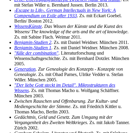
mit Stefan Willer u. Bernhard Jussen. Berlin 2013.
›Escape to Life‹. German Intellectuals in New York: A
Compendium on Exile after 1933
. Zs. mit Eckart Goebel.
Berlin/ Boston 2012.
WissensKünste
. Das Wissen der Künste und die Kunst des
Wissens/ The knowledge of the arts and the art of knowledge
.
Zs. mit Sabine Flach. Weimar 2011.
Benjamin-Studien 2
. Zs. mit Daniel Weidner. München 2011.
Benjamin-Studien 1
. Zs. mit Daniel Weidner. München 2008.
"fülle der combination"
. Literaturforschung und
Wissenschaftsgeschichte. Zs. mit Bernhard Dotzler. München
2005.
Generation
. Zur Genealogie des Konzepts - Konzepte von
Genealogie
. Zs. mit Ohad Parnes, Ulrike Vedder u. Stefan
Willer. München 2005.
"Der liebe Gott steckt im Detail". Mikrostrukturen des
Wissens
. Zs. mit Thomas Macho u. Wolfgang Schäffner.
München 2003.
Zwischen Rauschen und Offenbarung. Zur Kultur- und
Mediengeschichte der Stimme
. Zs. mit Friedrich Kittler u.
Thomas Macho, Berlin 2003.
Gedächtnis, Geld und Gesetz. Zum Umgang mit der
Vergangenheit des Zweiten Weltkrieges
. Zs. mit Jakob Tanner.
Zürich 2002.