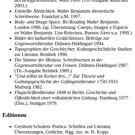
des Briefgeheimnisses.
Wien 1999. (Tb.-Ausgabe München
2003.)
Entstellte Ähnlichkeit. Walter Benjamins theoretische
Schreibweise.
Frankfurt a.M. 1997.
Body- and Image Space. Re-Reading Walter Benjamin.
London 1996. (sp. Übersetzung: Cuerpo, Imagen y Espacio
en Walter Benjamin. Una Relectura. Buenos Aires u.a. 1999.)
Bilder des kulturellen Gedächtnisses. Beiträge zur
Gegenwartsliteratur.
Dülmen-Hiddingsel 1994.
Topographien der Geschlechter.
Kulturgeschichtliche Studien
zur Literatur. Reinbek 1990.
Die Stimme der Medusa. Schreibweisen in der
Gegenwartsliteratur von Frauen.
Dülmen-Hiddingsel 1987.
(Tb.-Ausgabe Reinbek 1989.)
"Und selbst im Kerker frei...!" Zur Theorie und
Gattungsgeschichte der Gefängnisliteratur 1750-1933.
Marburg 1982.
Flugschriftenliteratur 1848 in Berlin. Geschichte und
Öffentlichkeit einer volkstümlichen Gattung.
Hamburg 1977
(Diss.), Stuttgart 1979.
Editionen
Gershom Scholem: Poetica. Schriften zur Literatur,
Übersetzungen, Gedichte. Hgg. zus. m. H. Kopp-