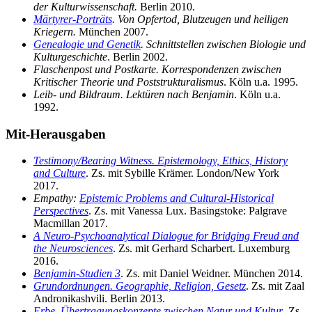
der Kulturwissenschaft.
Berlin 2010.
Märtyrer-Porträts
. Von Opfertod, Blutzeugen und heiligen
Kriegern.
München 2007.
Genealogie und Genetik
. Schnittstellen zwischen Biologie und
Kulturgeschichte
. Berlin 2002.
Flaschenpost und Postkarte. Korrespondenzen zwischen
Kritischer Theorie und Poststrukturalismus
. Köln u.a. 1995.
Leib- und Bildraum. Lektüren nach Benjamin
. Köln u.a.
1992.
Mit-Herausgaben
Testimony/Bearing Witness. Epistemology, Ethics, History
and Culture
. Zs. mit Sybille Krämer. London/New York
2017.
Empathy:
Epistemic Problems and Cultural-Historical
Perspectives
. Zs. mit Vanessa Lux. Basingstoke: Palgrave
Macmillan 2017.
A Neuro-Psychoanalytical Dialogue for Bridging Freud and
the Neurosciences
. Zs. mit Gerhard Scharbert. Luxemburg
2016.
Benjamin-Studien 3
. Zs. mit Daniel Weidner. München 2014.
Grundordnungen. Geographie, Religion, Gesetz
. Zs. mit Zaal
Andronikashvili. Berlin 2013.
Erbe. Übertragungskonzepte zwischen Natur und Kultur
. Zs.