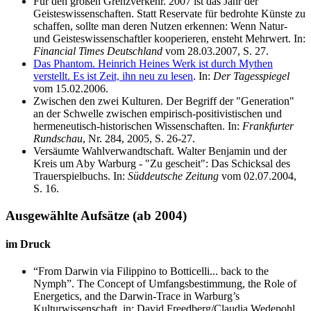
Für den großen Grenzverkehr. 2007 ist das Jahr der
Geisteswissenschaften. Statt Reservate für bedrohte Künste zu
schaffen, sollte man deren Nutzen erkennen: Wenn Natur-
und Geisteswissenschaftler kooperieren, ensteht Mehrwert. In:
Financial Times Deutschland
vom 28.03.2007, S. 27.
Das Phantom. Heinrich Heines Werk ist durch Mythen
verstellt. Es ist Zeit, ihn neu zu lesen
. In:
Der Tagesspiegel
vom 15.02.2006.
Zwischen den zwei Kulturen. Der Begriff der "Generation"
an der Schwelle zwischen empirisch-positivistischen und
hermeneutisch-historischen Wissenschaften. In:
Frankfurter
Rundschau
, Nr. 284, 2005, S. 26-27.
Versäumte Wahlverwandtschaft. Walter Benjamin und der
Kreis um Aby Warburg - "Zu gescheit": Das Schicksal des
Trauerspielbuchs. In:
Süddeutsche Zeitung
vom 02.07.2004,
S. 16.
Ausgewählte Aufsätze (ab 2004)
im Druck
“From Darwin via Filippino to Botticelli... back to the
Nymph”. The Concept of Umfangsbestimmung, the Role of
Energetics, and the Darwin-Trace in Warburg’s
Kulturwissenschaft, in: David Freedberg/Claudia Wedepohl