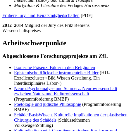
Intellectual History and Cultural Transfers
Martyrdom & Literature
des Verlages
Harrassowitz
Frühere Jury- und Beiratsmitgliedschaften
[PDF]
2012–2014
Mitglied der Jury des Fritz Behrens-
Wissenschaftspreises
Arbeitsschwerpunkte
Abgeschlossene Forschungsprojekte am ZfL
Ikonische Präsenz. Bilder in den Religionen
Epistemische Rückseite instrumenteller Bilder
(HU-
Exzellenzcluster »Bild Wissen Gestaltung. Ein
Interdisziplinäres Labor«)
Neuro-Psychoanalyse und Schmerz. Neurowissenschaft
zwischen Natur- und Kulturwissenschaft
(Programmförderung BMBF)
Poetologie und jüdische Philosophie
(Programmförderung
BMBF)
SchädelBasisWissen. Kulturelle Implikationen der plastischen
Chirurgie des Schädels
(Schlüsselthemen
VolkswagenStiftung)
Kulturelle Semantik Georgiens zwischen Kaukasus und