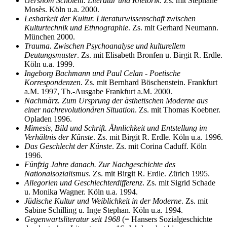
Gershom Scholem. Literatur und Rhetorik
. Zs. mit Stéphane
Mosès. Köln u.a. 2000.
Lesbarkeit der Kultur. Literaturwissenschaft zwischen
Kulturtechnik und Ethnographie
. Zs. mit Gerhard Neumann.
München 2000.
Trauma. Zwischen Psychoanalyse und kulturellem
Deutungsmuster
. Zs. mit Elisabeth Bronfen u. Birgit R. Erdle.
Köln u.a. 1999.
Ingeborg Bachmann und Paul Celan - Poetische
Korrespondenzen
. Zs. mit Bernhard Böschenstein. Frankfurt
a.M. 1997, Tb.-Ausgabe Frankfurt a.M. 2000.
Nachmärz. Zum Ursprung der ästhetischen Moderne aus
einer nachrevolutionären Situation
. Zs. mit Thomas Koebner.
Opladen 1996.
Mimesis, Bild und Schrift. Ähnlichkeit und Entstellung im
Verhältnis der Künste
. Zs. mit Birgit R. Erdle. Köln u.a. 1996.
Das Geschlecht der Künste
. Zs. mit Corina Caduff. Köln
1996.
Fünfzig Jahre danach. Zur Nachgeschichte des
Nationalsozialismus
. Zs. mit Birgit R. Erdle. Zürich 1995.
Allegorien und Geschlechterdifferenz
. Zs. mit Sigrid Schade
u. Monika Wagner. Köln u.a. 1994.
Jüdische Kultur und Weiblichkeit in der Moderne
. Zs. mit
Sabine Schilling u. Inge Stephan. Köln u.a. 1994.
Gegenwartsliteratur seit 1968
(= Hansers Sozialgeschichte