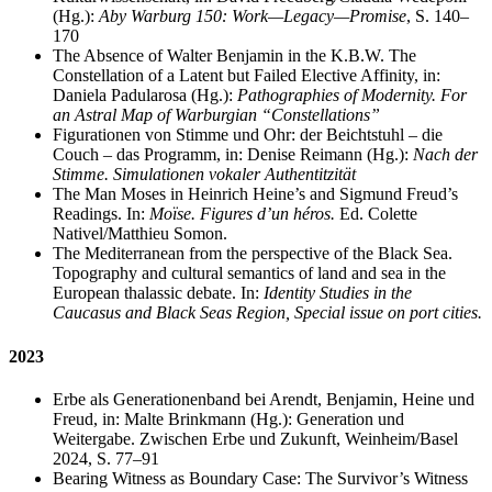
(Hg.):
Aby Warburg 150: Work—Legacy—Promise
, S. 140–
170
The Absence of Walter Benjamin in the K.B.W. The
Constellation of a Latent but Failed Elective Affinity, in:
Daniela Padularosa (Hg.):
Pathographies of Modernity. For
an Astral Map of Warburgian “Constellations”
Figurationen von Stimme und Ohr: der Beichtstuhl – die
Couch – das Programm, in: Denise Reimann (Hg.):
Nach der
Stimme. Simulationen vokaler Authentitzität
The Man Moses in Heinrich Heine’s and Sigmund Freud’s
Readings. In:
Moïse. Figures d’un héros.
Ed. Colette
Nativel/Matthieu Somon.
The Mediterranean from the perspective of the Black Sea.
Topography and cultural semantics of land and sea in the
European thalassic debate. In:
Identity Studies in the
Caucasus and Black Seas Region, Special issue on port cities.
2023
Erbe als Generationenband bei Arendt, Benjamin, Heine und
Freud, in: Malte Brinkmann (Hg.): Generation und
Weitergabe. Zwischen Erbe und Zukunft, Weinheim/Basel
2024, S. 77–91
Bearing Witness as Boundary Case: The Survivor’s Witness