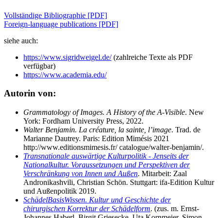
Vollständige Bibliographie [PDF]
Foreign-language publications [PDF]
siehe auch:
https://www.sigridweigel.de/
(zahlreiche Texte als PDF
verfügbar)
https://www.academia.edu/
Autorin von:
Grammatology of Images. A History of the A-Visible
. New
York: Fordham University Press, 2022.
Walter Benjamin. La créature, la sainte, l’image
. Trad. de
Marianne Dautrey. Paris: Edition Mimésis 2021
http://www.editionsmimesis.fr/ catalogue/walter-benjamin/.
Transnationale auswärtige Kulturpolitik - Jenseits der
Nationalkultur. Voraussetzungen und Perspektiven der
Verschränkung von Innen und Außen
. Mitarbeit: Zaal
Andronikashvili, Christian Schön. Stuttgart: ifa-Edition Kultur
und Außenpolitik 2019.
SchädelBasisWissen. Kultur und Geschichte der
chirurgischen Korrektur der Schädelform
. (zus. m. Ernst-
Johannes Haberl, Birgit Griesecke, Uta Kornmeier, Simon