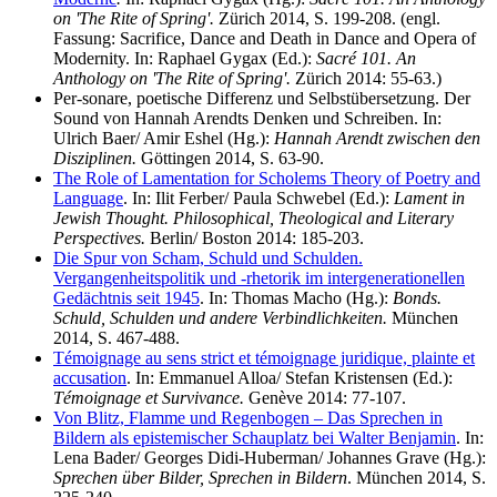
on 'The Rite of Spring'.
Zürich 2014, S. 199-208. (engl.
Fassung: Sacrifice, Dance and Death in Dance and Opera of
Modernity. In: Raphael Gygax (Ed.):
Sacré 101. An
Anthology on 'The Rite of Spring'.
Zürich 2014: 55-63.)
Per-sonare, poetische Differenz und Selbstübersetzung. Der
Sound von Hannah Arendts Denken und Schreiben. In:
Ulrich Baer/ Amir Eshel (Hg.):
Hannah Arendt zwischen den
Disziplinen.
Göttingen 2014, S. 63-90.
The Role of Lamentation for Scholems Theory of Poetry and
Language
. In: Ilit Ferber/ Paula Schwebel (Ed.):
Lament in
Jewish Thought. Philosophical, Theological and Literary
Perspectives.
Berlin/ Boston 2014: 185-203.
Die Spur von Scham, Schuld und Schulden.
Vergangenheitspolitik und -rhetorik im intergenerationellen
Gedächtnis seit 1945
. In: Thomas Macho (Hg.):
Bonds.
Schuld, Schulden und andere Verbindlichkeiten.
München
2014, S. 467-488.
Témoignage au sens strict et témoignage juridique, plainte et
accusation
. In: Emmanuel Alloa/ Stefan Kristensen (Ed.):
Témoignage et Survivance.
Genève 2014: 77-107.
Von Blitz, Flamme und Regenbogen – Das Sprechen in
Bildern als epistemischer Schauplatz bei Walter Benjamin
. In:
Lena Bader/ Georges Didi-Huberman/ Johannes Grave (Hg.):
Sprechen über Bilder, Sprechen in Bildern
. München 2014, S.