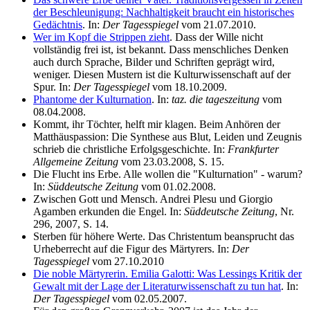
der Beschleunigung: Nachhaltigkeit braucht ein historisches
Gedächtnis
. In:
Der Tagesspiegel
vom 21.07.2010.
Wer im Kopf die Strippen zieht
. Dass der Wille nicht
vollständig frei ist, ist bekannt. Dass menschliches Denken
auch durch Sprache, Bilder und Schriften geprägt wird,
weniger. Diesen Mustern ist die Kulturwissenschaft auf der
Spur. In:
Der Tagesspiegel
vom 18.10.2009.
Phantome der Kulturnation
. In:
taz. die tageszeitung
vom
08.04.2008.
Kommt, ihr Töchter, helft mir klagen. Beim Anhören der
Matthäuspassion: Die Synthese aus Blut, Leiden und Zeugnis
schrieb die christliche Erfolgsgeschichte. In:
Frankfurter
Allgemeine Zeitung
vom 23.03.2008, S. 15.
Die Flucht ins Erbe. Alle wollen die "Kulturnation" - warum?
In:
Süddeutsche Zeitung
vom 01.02.2008.
Zwischen Gott und Mensch. Andrei Plesu und Giorgio
Agamben erkunden die Engel. In:
Süddeutsche Zeitung
, Nr.
296, 2007, S. 14.
Sterben für höhere Werte. Das Christentum beansprucht das
Urheberrecht auf die Figur des Märtyrers. In:
Der
Tagesspiegel
vom 27.10.2010
Die noble Märtyrerin. Emilia Galotti: Was Lessings Kritik der
Gewalt mit der Lage der Literaturwissenschaft zu tun hat
. In:
Der Tagesspiegel
vom 02.05.2007.