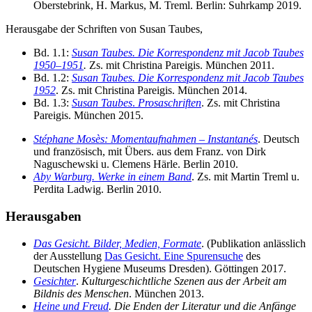
Oberstebrink, H. Markus, M. Treml. Berlin: Suhrkamp 2019.
Herausgabe der Schriften von Susan Taubes,
Bd. 1.1:
Susan Taubes. Die Korrespondenz mit Jacob Taubes
1950–1951
.
Zs. mit Christina Pareigis. München 2011.
Bd. 1.2:
Susan Taubes. Die Korrespondenz mit Jacob Taubes
1952
. Zs. mit Christina Pareigis. München 2014.
Bd. 1.3:
Susan Taubes
.
Prosaschriften
. Zs. mit Christina
Pareigis. München 2015.
Stéphane Mosès: Momentaufnahmen – Instantanés
. Deutsch
und französisch, mit Übers. aus dem Franz. von Dirk
Naguschewski u. Clemens Härle. Berlin 2010.
Aby Warburg. Werke in einem Band
. Zs. mit Martin Treml u.
Perdita Ladwig. Berlin 2010.
Herausgaben
Das Gesicht. Bilder, Medien, Formate
. (Publikation anlässlich
der Ausstellung
Das Gesicht. Eine Spurensuche
des
Deutschen Hygiene Museums Dresden). Göttingen 2017.
Gesichter
.
Kulturgeschichtliche Szenen aus der Arbeit am
Bildnis des Menschen
. München 2013.
Heine und Freud
. Die Enden der Literatur und die Anfänge