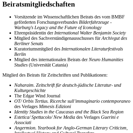
Beiratsmitgliedschaften
Vorsitzende im Wissenschaftlichen Beirats des vom BMBF
geförderten Forschungsverbundes
Bilderfahrzeuge -
Warburg's Legacy and the Future of Iconology
Ehrenpräsidentin der
International Walter Benjamin Society
Mitglied des Sachverständigenausschusses für
Archivgut des
Berliner Senats
Kuratoriumsmitglied des
Internationalen Literaturfestivals
Berlin
Mitglied des internationalen Beirats der
Neuro Humanities
Studies
(Universität Catania)
Mitglied des Beirats für Zeitschriften und Publikationen:
Naharaim. Zeitschrift für deutsch-jüdische Literatur- und
Kulturgeschichte
The Edgar Wind Journal
OT/ Orbis Tertius. Ricerche sull’immaginario contemporaneo
des Verlages
Mimesis Edizioni
Identity Studies in the Caucasus and the Black Sea Region
Estetica/ Spettacolo/ New Media
des Verlages
Guerini e
Associati
Angermion. Yearbook for Anglo-German Literary Criticism,