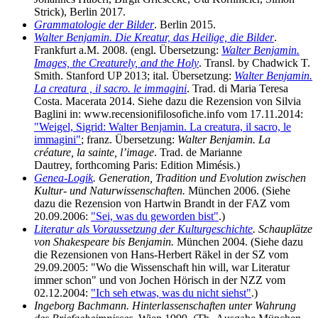
Strick), Berlin 2017.
Grammatologie der Bilder
. Berlin 2015.
Walter Benjamin. Die Kreatur, das Heilige, die Bilder
.
Frankfurt a.M. 2008. (engl. Übersetzung:
Walter Benjamin.
Images, the Creaturely, and the Holy
. Transl. by Chadwick T.
Smith. Stanford UP 2013; ital. Übersetzung:
Walter Benjamin.
La creatura , il sacro. le immagini
. Trad. di Maria Teresa
Costa. Macerata 2014. Siehe dazu die Rezension von Silvia
Baglini in: www.recensionifilosofiche.info vom 17.11.2014:
"Weigel, Sigrid: Walter Benjamin. La creatura, il sacro, le
immagini"
; franz. Übersetzung:
Walter Benjamin. La
créature, la sainte, l’image
. Trad. de Marianne
Dautrey, forthcoming Paris: Edition Mimésis.)
Genea-Logik
. Generation, Tradition und Evolution zwischen
Kultur- und Naturwissenschaften.
München 2006. (Siehe
dazu die Rezension von Hartwin Brandt in der FAZ vom
20.09.2006:
"Sei, was du geworden bist"
.)
Literatur als Voraussetzung der Kulturgeschichte
. Schauplätze
von Shakespeare bis Benjamin.
München 2004. (Siehe dazu
die Rezensionen von Hans-Herbert Räkel in der SZ vom
29.09.2005: "Wo die Wissenschaft hin will, war Literatur
immer schon" und von Jochen Hörisch in der NZZ vom
02.12.2004:
"Ich seh etwas, was du nicht siehst"
.)
Ingeborg Bachmann. Hinterlassenschaften unter Wahrung