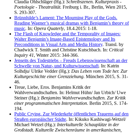
Claudia Öhlschläger (Hg.):
Schreibszenen. Kulturpraxis -
Poetologie - Theatralität.
Freiburg i. Br., Berlin, Wien 2015,
S. 293-307.
Brünnhilde’s Lament: The Mourning Play of the Gods.
Reading Wagner’s musical dramas with Benjamin’s theory of
music
. In:
Opera Quaterly
, 18.4.2015: 1-18.
The Flash of Knowledge and the Temporality of Images:
Walter Benjamin’s Image-Based Epistemology and Its
Preconditions in Visual Arts and Media History
. Transl. by
Chadwick T. Smith and Christine Kutschbach. In:
Critical
Inquiry 41
, Winter 2015: 344-366.
Jenseits
des Todestriebs – Freuds Lebenswissenschaft an der
Schwelle von Natur- und Kulturwissenschaft
.
In: Katrin
Solhdju/ Ulrike Vedder (Hg.):
Das Leben vom Tode her. Zur
Kulturgeschichte einer Grenzziehung.
München 2015, S. 31-
46.
Treue
, Liebe, Eros. Benjamins Kritik der
Wahlverwandtschaften
. In: Helmut Hühn/ Jan Urbich/ Uwe
Steiner (Hg.):
Benjamins Wahlverwandtschaften. Zur Kritik
einer programmatischen Interpretation
. Berlin 2015, S. 174-
194.
Public Crying. Zur Wiederkehr öffentlichen Trauerns auf den
Straßen europäischer Städte
. In: Kikuko Kashiwagi-Wetzel/
Michael Wetzel (Hg.):
Interkulturelle Schauplätze in der
Großstadt. Kulturelle Zwischenräume in amerikanischen,