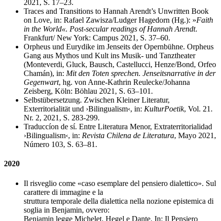
2021, S. 17–23.
Traces and Transitions to Hannah Arendt’s Unwritten Book
on Love, in: Rafael Zawisza/Ludger Hagedorn (Hg.): »
Faith
in the World«. Post-secular readings of Hannah Arendt
.
Frankfurt/ New York: Campus 2021, S. 37–60.
Orpheus und Eurydike im Jenseits der Opernbühne. Orpheus
Gang aus Mythos und Kult ins Musik- und Tanztheater
(Monteverdi, Gluck, Bausch, Castellucci, Henze/Bond, Orfeo
Chamán), in:
Mit den Toten sprechen. Jenseitsnarrative in der
Gegenwart
, hg. von Anne-Kathrin Reulecke/Johanna
Zeisberg, Köln: Böhlau 2021, S. 63–101.
Selbstübersetzung. Zwischen Kleiner Literatur,
Exterritorialität und ›Bilingualism‹, in:
KulturPoetik
, Vol. 21.
Nr. 2, 2021, S. 283-299.
Traduccíon de sí. Entre Literatura Menor, Extraterritorialidad
›Bilingualism‹, in:
Revista Chilena de Literatura
, Mayo 2021,
Número 103, S. 63–81.
2020
Il risveglio come «caso esemplare del pensiero dialettico». Sul
carattere di immagine e la
struttura temporale della dialettica nella nozione epistemica di
soglia in Benjamin, ovvero:
Benjamin legge Michelet, Hegel e Dante. In: Il Pensiero