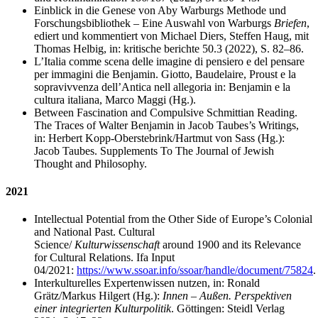
Einblick in die Genese von Aby Warburgs Methode und
Forschungsbibliothek – Eine Auswahl von Warburgs
Briefen
,
ediert und kommentiert von Michael Diers, Steffen Haug, mit
Thomas Helbig, in: kritische berichte 50.3 (2022), S. 82–86.
L’Italia comme scena delle imagine di pensiero e del pensare
per immagini die Benjamin. Giotto, Baudelaire, Proust e la
sopravivvenza dell’Antica nell allegoria in: Benjamin e la
cultura italiana, Marco Maggi (Hg.).
Between Fascination and Compulsive Schmittian Reading.
The Traces of Walter Benjamin in Jacob Taubes’s Writings,
in: Herbert Kopp-Oberstebrink/Hartmut von Sass (Hg.):
Jacob Taubes. Supplements To The Journal of Jewish
Thought and Philosophy.
2021
Intellectual Potential from the Other Side of Europe’s Colonial
and National Past. Cultural
Science/
Kulturwissenschaft
around 1900 and its Relevance
for Cultural Relations. Ifa Input
04/2021:
https://www.ssoar.info/ssoar/handle/document/75824
.
Interkulturelles Expertenwissen nutzen, in: Ronald
Grätz/Markus Hilgert (Hg.):
Innen – Außen. Perspektiven
einer integrierten Kulturpolitik
. Göttingen: Steidl Verlag