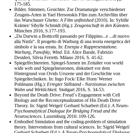
175-185.
Bilder, Stimmen, Gesichter. Zur Dramaturgie verschiedener
Zeugnis-Arten in Yael Hersonskis Film zum Archivfilm über
das Warschauer Ghetto:
A Film unfinished
(2010). In: Sybille
Krämer/ Sibylle Schmidt (Hg.):
Zeugenschaft in den Künsten
.
München 2016, S.177-193.
„Da Darwin a Botticelli passando per Filippino...e ...di nuovo
alla Ninfa“. Il progetto di Warburg di una teoria energetica del
simbolo e la sua errata. In:
Energia e Rappresentatione.
Warburg, Panofsky, Wind
. Ed. Alice Barale, Fabrizio
Desideri, Silvia Ferretti. Milano 2016, S. 41-62.
Spiegelfechtereien. Spiegel-Szenen im Zeitalter von world
wide web und Spiegelneuronen, diskutiert vor dem
Hintergrund von Ovids Urszene und der Geschichte von
Spiegeltechniken. In: Ingo Fock/ Elke Horn/ Werner
Pohlmann (Hg.):
Erregter Stillstand - Narzissmus zwischen
Wahn und Wirklichkeit.
Stuttgart 2016, S. 34-53.
Beyond the Death Drive: Freud´s Engagement with Cell
Biology and the Reconceptualization of His Death Drive
Theory. In: Sigrid Weigel/ Gerhard Scharbert (Ed.):
A Neuro-
Psychoanalytical Dialogue for Bridging Freud and the
Neurosciences
. Luxemburg 2016: 109-126.
Embodied Simulation and the coding-problem of simulation
theory. Interventions from cultural sciences. In: Sigrid Weigel/
Gerhard Scharbert (Ed.):
A Neuro-Psychoanalytical Dialogue