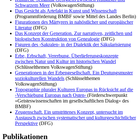
Schwarzem Meer
(VolkswagenStiftung)
Das Gesicht als Artefakt in Kunst und Wissenschaft
(Programmförderung BMBF sowie Mittel des Landes Berlin)
Figurationen des Märtyrers in nahöstlicher und europäischer
Literatur
(DFG)
Das Konzept der Generation. Zur narrativen, zeitlichen und
biologischen Konstruktion von Genealogie
(DFG)
Figuren des ›Sakralen‹ in der Dialektik der Säkularisierung
(DFG)
Erbe, Erbschaft, Vererbung. Überlieferungskonzepte
zwischen Natur und Kultur im historischen Wandel
(Schlüsselthemen VolkswagenStiftung)
Generationen in der Erbengesellschaft. Ein Deutungsmuster
soziokulturellen Wandels
(Schlüsselthemen
VolkswagenStiftung)
Topographie pluraler Kulturen Europas in Rücksicht auf die
›Verschiebung Europas nach Osten‹
(Förderschwerpunkt
»Geisteswissenschaften im gesellschaftlichen Dialog« des
BMBF)
Zeugenschaft. Ein umstrittenes Konzept, untersucht im
Austausch zwischen systematischer und kulturgeschichtlicher
Perspektive
(DFG)
Publikationen