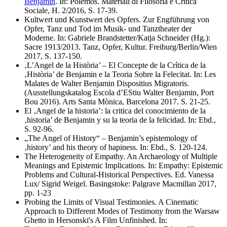
Benjamin
. In: Pólemos. Materiali di Filosofia e Critica
Sociale, H. 2/2016, S. 17-39.
Kultwert und Kunstwert des Opfers. Zur Engführung von
Opfer, Tanz und Tod im Musik- und Tanztheater der
Moderne. In: Gabriele Brandstetter/Katja Schneider (Hg.):
Sacre 1913/2013. Tanz, Opfer, Kultur. Freiburg/Berlin/Wien
2017, S. 137-150.
‚L’Angel de la Història’ – El Concepte de la Crítica de la
‚Història’ de Benjamin e la Teoria Sobre la Felecitat. In: Les
Malates de Walter Benjamin Dispositius Migratoris.
(Ausstellungskatalog Escola d’EStiu Walter Benjamin, Port
Bou 2016). Arts Santa Mònica, Barcelona 2017. S. 21-25.
El ‚Angel de la historia’: la critica del conocimiento de la
‚historia’ de Benjamin y su la teoria de la felicidad. In: Ebd.,
S. 92-96.
„The Angel of History“ – Benjamin’s epistemology of
‚history’ and his theory of hapiness. In: Ebd., S. 120-124.
The Heterogeneity of Empathy. An Archaeology of Multiple
Meanings and Epistemic Implications. In: Empathy: Epistemic
Problems and Cultural-Historical Perspectives. Ed. Vanessa
Lux/ Sigrid Weigel. Basingstoke: Palgrave Macmillan 2017,
pp. 1-23
Probing the Limits of Visual Testimonies. A Cinematic
Approach to Different Modes of Testimony from the Warsaw
Ghetto in Hersonski's A Film Unfinished. In: