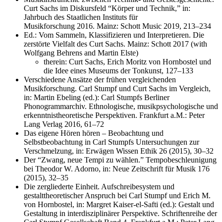
Curt Sachs im Diskursfeld “Körper und Technik,” in:
Jahrbuch des Staatlichen Instituts für
Musikforschung 2016. Mainz: Schott Music 2019, 213–234
Ed.: Vom Sammeln, Klassifizieren und Interpretieren. Die
zerstörte Vielfalt des Curt Sachs. Mainz: Schott 2017 (with
Wolfgang Behrens and Martin Elste)
therein: Curt Sachs, Erich Moritz von Hornbostel und
die Idee eines Museums der Tonkunst, 127–133
Verschiedene Ansätze der frühen vergleichenden
Musikforschung. Carl Stumpf und Curt Sachs im Vergleich,
in: Martin Ebeling (ed.): Carl Stumpfs Berliner
Phonogrammarchiv. Ethnologische, musikpsychologische und
erkenntnistheoretische Perspektiven. Frankfurt a.M.: Peter
Lang Verlag 2016, 61–72
Das eigene Hören hören – Beobachtung und
Selbstbeobachtung in Carl Stumpfs Untersuchungen zur
Verschmelzung, in: Erwägen Wissen Ethik 26 (2015), 30–32
Der “Zwang, neue Tempi zu wählen.” Tempobeschleunigung
bei Theodor W. Adorno, in: Neue Zeitschrift für Musik 176
(2015), 32–35
Die zergliederte Einheit. Aufschreibesystem und
gestalttheoretischer Anspruch bei Carl Stumpf und Erich M.
von Hornbostel, in: Margret Kaiser-el-Safti (ed.): Gestalt und
Gestaltung in interdisziplinärer Perspektive. Schriftenreihe der