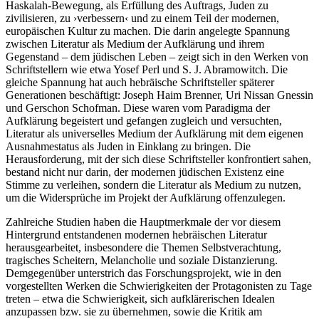
Haskalah-Bewegung, als Erfüllung des Auftrags, Juden zu
zivilisieren, zu ›verbessern‹ und zu einem Teil der modernen,
europäischen Kultur zu machen. Die darin angelegte Spannung
zwischen Literatur als Medium der Aufklärung und ihrem
Gegenstand – dem jüdischen Leben – zeigt sich in den Werken von
Schriftstellern wie etwa Yosef Perl und S. J. Abramowitch. Die
gleiche Spannung hat auch hebräische Schriftsteller späterer
Generationen beschäftigt: Joseph Haim Brenner, Uri Nissan Gnessin
und Gerschon Schofman. Diese waren vom Paradigma der
Aufklärung begeistert und gefangen zugleich und versuchten,
Literatur als universelles Medium der Aufklärung mit dem eigenen
Ausnahmestatus als Juden in Einklang zu bringen. Die
Herausforderung, mit der sich diese Schriftsteller konfrontiert sahen,
bestand nicht nur darin, der modernen jüdischen Existenz eine
Stimme zu verleihen, sondern die Literatur als Medium zu nutzen,
um die Widersprüche im Projekt der Aufklärung offenzulegen.
Zahlreiche Studien haben die Hauptmerkmale der vor diesem
Hintergrund entstandenen modernen hebräischen Literatur
herausgearbeitet, insbesondere die Themen Selbstverachtung,
tragisches Scheitern, Melancholie und soziale Distanzierung.
Demgegenüber unterstrich das Forschungsprojekt, wie in den
vorgestellten Werken die Schwierigkeiten der Protagonisten zu Tage
treten – etwa die Schwierigkeit, sich aufklärerischen Idealen
anzupassen bzw. sie zu übernehmen, sowie die Kritik am