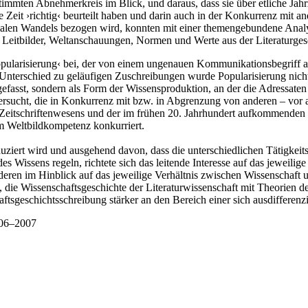
mmten Abnehmerkreis im Blick, und daraus, dass sie über etliche Jahrzeh
Zeit ›richtig‹ beurteilt haben und darin auch in der Konkurrenz mit an
ialen Wandels bezogen wird, konnten mit einer themengebundene Analy
en Leitbilder, Weltanschauungen, Normen und Werte aus der Literaturges
Popularisierung‹ bei, der von einem ungenauen Kommunikationsbegriff 
nterschied zu geläufigen Zuschreibungen wurde Popularisierung nicht al
efasst, sondern als Form der Wissensproduktion, an der die Adressate
rsucht, die in Konkurrenz mit bzw. in Abgrenzung von anderen – vor a
eitschriftenwesens und der im frühen 20. Jahrhundert aufkommenden au
m Weltbildkompetenz konkurriert.
ziert wird und ausgehend davon, dass die unterschiedlichen Tätigkeitsf
es Wissens regeln, richtete sich das leitende Interesse auf das jewei
eren im Hinblick auf das jeweilige Verhältnis zwischen Wissenschaft u
 die Wissenschaftsgeschichte der Literaturwissenschaft mit Theorien de
tsgeschichtsschreibung stärker an den Bereich einer sich ausdifferenz
06–2007