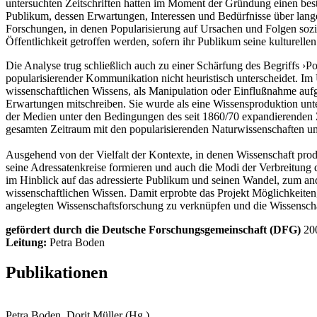
untersuchten Zeitschriften hatten im Moment der Gründung einen besti
Publikum, dessen Erwartungen, Interessen und Bedürfnisse über lange 
Forschungen, in denen Popularisierung auf Ursachen und Folgen soz
Öffentlichkeit getroffen werden, sofern ihr Publikum seine kulturell
Die Analyse trug schließlich auch zu einer Schärfung des Begriffs ›
popularisierender Kommunikation nicht heuristisch unterscheidet. Im U
wissenschaftlichen Wissens, als Manipulation oder Einflußnahme aufg
Erwartungen mitschreiben. Sie wurde als eine Wissensproduktion unte
der Medien unter den Bedingungen des seit 1860/70 expandierenden Z
gesamten Zeitraum mit den popularisierenden Naturwissenschaften u
Ausgehend von der Vielfalt der Kontexte, in denen Wissenschaft produ
seine Adressatenkreise formieren und auch die Modi der Verbreitung d
im Hinblick auf das adressierte Publikum und seinen Wandel, zum and
wissenschaftlichen Wissen. Damit erprobte das Projekt Möglichkeiten,
angelegten Wissenschaftsforschung zu verknüpfen und die Wissenschaf
gefördert durch die Deutsche Forschungsgemeinschaft (DFG)
20
Leitung:
Petra Boden
Publikationen
Petra Boden, Dorit Müller (Hg.)