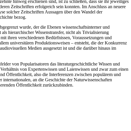
nte hinweg erschienen sind, ist zu schließen, dass sie ihr jeweiliges
deren Zeitschriften erfolgreich sein konnten. Im Anschluss an neuere
se solcher Zeitschriften Aussagen über den Wandel der
chichte bezog.
abgegrenzt wurde, der die Ebenen wissenschaftsinterner und
s hierarchischer Wissenstransfer, nicht als Trivialisierung
n mit ihren verschiedenen Bedürfnissen, Voraussetzungen und
llem universitären Produktionsweisen – entsteht, die der Konkurrenz
diovisuellen Medien ausgesetzt ist und die darüber hinaus im
elder von Popularisatoren das literaturgeschichtliche Wissen und
lige Verhältnis von Expertenwissen und Laienwissen und zwar zum einen
nd Öffentlichkeit, also die Interferenzen zwischen populärem und
r internationalen, an die Geschichte der Naturwissenschaften
ierenden Öffentlichkeit zurückzubinden.