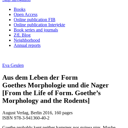
Books
Open Access
Online publication FIB
Online publication Interjekte
Book series and journals
ZfL Blog
Neighborhood
Annual reports
Eva Geulen
Aus dem Leben der Form
Goethes Morphologie und die Nager
[From the Life of Form. Goethe’s
Morphology and the Rodents]
August Verlag, Berlin 2016, 160 pages
ISBN 978-3-941360-40-2
Goethe probably kept neither hamsters nor guinea pigs. Maybe