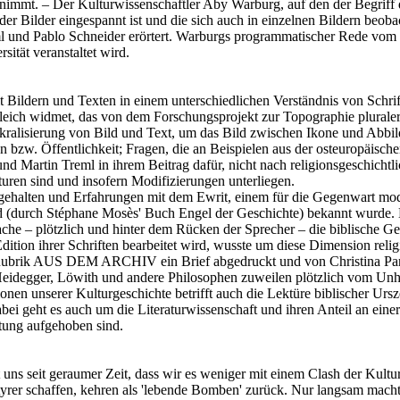
immt. – Der Kulturwissenschaftler Aby Warburg, auf den der Begriff d
er Bilder eingespannt ist und die sich auch in einzelnen Bildern beob
reml und Pablo Schneider erörtert. Warburgs programmatischer Rede 
ität veranstaltet wird.
 Bildern und Texten in einem unterschiedlichen Verständnis von Schrift
ch widmet, das von dem Forschungsprojekt zur Topographie pluraler 
Sakralisierung von Bild und Text, um das Bild zwischen Ikone und Abbi
zw. Öffentlichkeit; Fragen, die an Beispielen aus der osteuropäischen
 und Martin Treml in ihrem Beitrag dafür, nicht nach religionsgeschich
uren sind und insofern Modifizierungen unterliegen.
ten und Erfahrungen mit dem Ewrit, einem für die Gegenwart modifizi
d (durch Stéphane Mosès' Buch Engel der Geschichte) bekannt wurde. D
rache – plötzlich und hinter dem Rücken der Sprecher – die biblische
ition ihrer Schriften bearbeitet wird, wusste um diese Dimension reli
 der Rubrik AUS DEM ARCHIV ein Brief abgedruckt und von Christina Pa
 Heidegger, Löwith und andere Philosophen zuweilen plötzlich vom Unh
n unserer Kulturgeschichte betrifft auch die Lektüre biblischer Ursze
 geht es auch um die Literaturwissenschaft und ihren Anteil an einer 
htung aufgehoben sind.
t uns seit geraumer Zeit, dass wir es weniger mit einem Clash der Kult
rtyrer schaffen, kehren als 'lebende Bomben' zurück. Nur langsam macht 