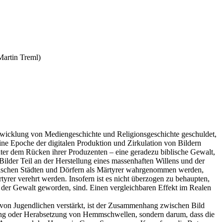
Martin Treml)
Entwicklung von Mediengeschichte und Religionsgeschichte geschuldet,
 eine Epoche der digitalen Produktion und Zirkulation von Bildern
nter dem Rücken ihrer Produzenten – eine geradezu biblische Gewalt,
 Bilder Teil an der Herstellung eines massenhaften Willens und der
lamischen Städten und Dörfern als Märtyrer wahrgenommen werden,
yrer verehrt werden. Insofern ist es nicht überzogen zu behaupten,
f der Gewalt geworden, sind. Einen vergleichbaren Effekt im Realen
 von Jugendlichen verstärkt, ist der Zusammenhang zwischen Bild
hmung oder Herabsetzung von Hemmschwellen, sondern darum, dass die