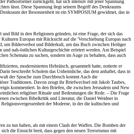
er Pathosformel zurückgeht, hat sich intensiv mit jener Spannung
achten lässt. Diese Spannung liegt seinem Begriff des Denkraums
vom Denkraum der Besonnenheit ist ein SYMPOSIUM gewidmet, das in
 und Bild in den Religionen gründen, ist eine Frage, der sich das
Kulturen Europas mit Rücksicht auf die 'Verschiebung Europas nach
ld, um Bilderverbot und Bilderkult, um das Buch zwischen Heiliger
 und nah-östlichen Kulturgeschichte erörtert werden. Am Beispiel
tlichen Schemata zu suchen, sondern im Auge zu behalten, dass auch
erten, modernisierten Hebräisch, gesammelt hatte, notierte er
arin beschreibt Scholem das Unheimliche, das dem anhaftet, dass in
 Gewalt der Sprache zum Durchbruch kommt Auch die
giöser Traditionen. Davon zeugt ihr Briefwechsel mit Jakob Taubes,
reigis kommentiert. In den Briefen, die zwischen Jerusalem und New
eimlichen religiöser Rituale und Bedeutungen die Rede. – Die Frage
nen zwischen Bibelkritik und Literatur, die Daniel Weidner in
Religionsvergessenheit der Moderne, in der die kultischen und
uren zu tun haben, als mit einem Clash der Waffen. Die Bomben der
sich die Einsicht breit, dass gegen den neuen Terrorismus mit