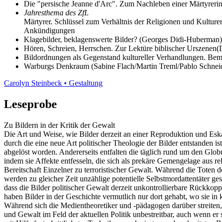
Die "persische Jeanne d'Arc". Zum Nachleben einer Märtyreri
Jahresthema des ZfL
Märtyrer. Schlüssel zum Verhältnis der Religionen und Kulture
Ankündigungen
Klagebilder, beklagenswerte Bilder? (Georges Didi-Huberman)
Hören, Schreien, Herrschen. Zur Lektüre biblischer Urszenen(
Bildordnungen als Gegenstand kultureller Verhandlungen. Beme
Warburgs Denkraum (Sabine Flach/Martin Treml/Pablo Schnei
Carolyn Steinbeck • Gestaltung
Leseprobe
Zu Bildern in der Kritik der Gewalt
Die Art und Weise, wie Bilder derzeit an einer Reproduktion und Eska
durch die eine neue Art politischer Theologie der Bilder entstanden is
abgelöst worden. Andererseits entfalten die täglich rund um den Glo
indem sie Affekte entfesseln, die sich als prekäre Gemengelage aus re
Bereitschaft Einzelner zu terroristischer Gewalt. Während die Tote
werden zu gleicher Zeit unzählige potentielle Selbstmordattentäter g
dass die Bilder politischer Gewalt derzeit unkontrollierbare Rückko
haben Bilder in der Geschichte vermutlich nur dort gehabt, wo sie in 
Während sich die Medientheoretiker und -pädagogen darüber streiten
und Gewalt im Feld der aktuellen Politik unbestreitbar, auch wenn 