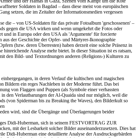
schen Armee und der Hamas in Gaza, Szenen vom Kampf um die Rote
affneter Soldaten in Bagdad – dass diese meist von europäischen
ang setzen, die im Zeitalter der Informationsmedien vergessen
e die – von US-Soldaten für das private Fotoalbum 'geschossenen' –
ands gegen die USA wirken und wenn umgekehrt die Fotos oder
t und in Europa oder den USA als 'Argumente' für forcierte
 aus der Geschichte der Opfer- und Märtyrer-Ikonographie
Opfern (bzw. deren Überresten) haben derzeit eine solche Präsenz in
inreichende Analyse mehr bietet. In dieser Situation ist es ratsam,
mit den Bild- und Textordnungen anderen (Religions-) Kulturen zu
 einhergegangen, in deren Verlauf die kultischen und magischen
on Bildern ein reges Nachleben in der Moderne führt. Das bei
nnung von Flaggen und Puppen (als Symbole einer verhassten
in den Verlautbarungen der Al-Quaida sind nur möglich, weil die
ds (von Spiderman bis zu Breaking the Waves), den Bilderkult so
hen
hieden wird, sind die Übergänge und Überlagerungen beider
ür Georges Didi-Huberman, sich in seinem FESTVORTRAG ZUR
it der Lesbarkeit solcher Bilder auseinanderzusetzen. Dies hat
teile Didi-Huberman eine detaillierte Analyse der Ausdrucksgebärden