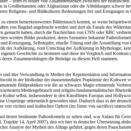
ten Bilder – seien es Bilder von Zusammenstößen zwischen der israeli
 in Großbritannien oder Afghanistan oder die Abbildungen schwer bew
ren Religions- und Bildkulturen Bedeutungen frei und Erregungen in G
t zu einem bemerkenswerten Bildertausch kommt, so wenn beispielsweis
raßen von Bagdad angebracht werden und dort als Fanale des Widerst
ern gemacht haben, durch die Nachrichten von CNN oder BBC verbreite
en werden Bilder produziert, deren Szenarien bekannte Pathosformeln
und Kreuzigung, Selbstopfer, rituelle Tötung und die Ausstellung von 
tik der Aufklärung, vom Umschlag der Aufklärung in Mythologie, keine h
eigenen Geschichte zu besinnen und diese im Vergleich und Kontrast 
aus deren Zusammenhängen die Beiträge zu diesem Heft stammen.
er und ihre Verwandlung in Medien der Repräsentation und Information
obwohl in der Idolkultur der massenmedialen Popkünste der Kultwert v
 anmutende Bildpraktiken wie die an schwarze Magie erinnernde Verbre
ciertestem Mediengebrauch und religiös-fundamentalistischer Rhetorik 
n Kultur selbst, insbesondere in den Kinofilmen Europas und Hollywoo
igiöse Ursprünge unkenntlich geworden sind. Dadurch dass in der deutsc
e von victim) und kultischen Opfern (im Sinne von sacrifice) untersc
ien, auf denen bestimmte Pathosformeln zu sehen sind, war Anlass f
April 2007), den wir hier in deutscher Übersetzung abdrucken, m
ischer Analyse der Mythen des Alltags geführt, gegen deren Pauschalur