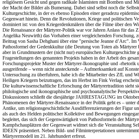
religiösem Gesicht und gegen radikale Islamisten mit Bomben und Mil
der Macht der Bilder als Bumerang. Dabei sind selbst noch die Selbs
Kulturgeschichte, in der es ebenso Episoden einer geradezu epidemisc
Gegenwart hinein. Denn die Revolutionen, Kriege und politischen Ve
dominiert ist: von den Kriegerdenkmälern über die Filme über den W
Die Renaissance der Märtyrer-Politik war vor Jahren Anlass für das Z
Angelika Neuwirth) das Vorhaben einer vergleichenden Forschung, 
Beitrag von Sasha Dehghani über eine "persische Jeanne d’Arc". Im Verl
Pathosformel der Gedenkkultur (die Deutung von Toten als Märtyrer bz
aber in Grundmustern der (nicht nur) europäischen Kulturgeschichte
Fragestellungen des genannten Projekts haben in der Arbeit des gesam
Forschungsprojekte Muster der Märtyrer-Ikonographie und -rhetorik u
ausgreifende – wenn nicht ansteckende – Aufmerksamkeit auf Konstell
Untersuchung zu überfuhren, habe ich die Mitarbeiter des ZfL und W
Heiligen Kriegern beizutragen, das im Herbst im Fink Verlag ersc
Die kulturwissenschaftliche Erforschung der Märtyrertradition sieht s
philologische und ikonographische und psychoanalytische Perspektive
Diskussionen schließt die diesjährige JAHRESTAGUNG im Oktober an
Phänomenen der Märtyrer-Renaissance in der Politik geht es – unter d
Antike, um religionsgeschichtliche Ausdifferenzierungen der Figur u
als auch des Helden politischer Kollektive und Bewegungen einge
begleitet, das sich der Gegenwärtigkeit von Pathosformeln der Märtyr
Kampfschauplätzen der Gegenwart widmet sich die Veranstaltung Sel
IDEEN präsentiert. Neben Bild- und Filminterpretationen unternimmt 
Märtyrermodell im 21. Jahrhundert erfreut.