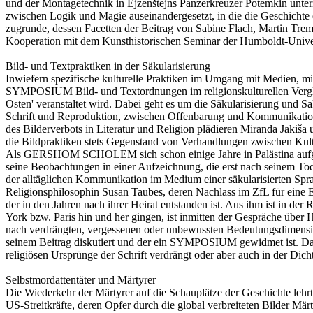
und der Montagetechnik in Ėjzenštejns Panzerkreuzer Potemkin untern
zwischen Logik und Magie auseinandergesetzt, in die die Geschichte d
zugrunde, dessen Facetten der Beitrag von Sabine Flach, Martin T
Kooperation mit dem Kunsthistorischen Seminar der Humboldt-Univers
Bild- und Textpraktiken in der Säkularisierung
Inwiefern spezifische kulturelle Praktiken im Umgang mit Medien, mit
SYMPOSIUM Bild- und Textordnungen im religionskulturellen Verglei
Osten' veranstaltet wird. Dabei geht es um die Säkularisierung und 
Schrift und Reproduktion, zwischen Offenbarung und Kommunikation b
des Bilderverbots in Literatur und Religion plädieren Miranda Jakiša
die Bildpraktiken stets Gegenstand von Verhandlungen zwischen Kult
Als GERSHOM SCHOLEM sich schon einige Jahre in Palästina aufgehal
seine Beobachtungen in einer Aufzeichnung, die erst nach seinem To
der alltäglichen Kommunikation im Medium einer säkularisierten Sp
Religionsphilosophin Susan Taubes, deren Nachlass im ZfL für eine Ed
der in den Jahren nach ihrer Heirat entstanden ist. Aus ihm ist in
York bzw. Paris hin und her gingen, ist inmitten der Gespräche über
nach verdrängten, vergessenen oder unbewussten Bedeutungsdimensione
seinem Beitrag diskutiert und der ein SYMPOSIUM gewidmet ist. Dabei
religiösen Ursprünge der Schrift verdrängt oder aber auch in der Dic
Selbstmordattentäter und Märtyrer
Die Wiederkehr der Märtyrer auf die Schauplätze der Geschichte lehr
US-Streitkräfte, deren Opfer durch die global verbreiteten Bilder Mä