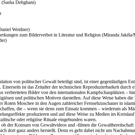
n (Sasha Dehghani)
n
Daniel Weidner)
rkungen zum Bilderverbot in Literatur und Religion (Miranda Jakiša/
der)
lation von politischer Gewalt beteiligt sind, ist einer gegenläufigen 
t. Einerseits ist das Zeitalter der technischen Reproduzierbarkeit durch
bus verbreiteten Bilder von den internationalen Kampfschauplätzen – hi
ligiösen und politischen Motiven darstellen. Auf diese Weise haben die
n der Roten Moschee in den Augen zahlreicher Fernsehzuschauer in is
eschaffen, die – wenn sie denn zum Einsatz kommen – wiederum als Märt
ppelungseffekte produzieren und auf diese Weise zu Medien im Kreislau
kultische oder religiöse Rituale eingebunden waren.
, ob der Konsum von Gewaltvideos und -filmen die Gewaltbereitschaft
er sich dort ganz anders herstellt. Denn es geht dabei nicht um Nacha