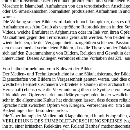
mit Hilfe fortschrittlichster Techniken produzierten und verbreite
Moschee in Islamabad, Aufnahmen von den terroristischen Anschlägen
oder US-amerikanischen Journalisten produzierten Aufnahmen in ande
waren.
Die Wirkung solcher Bilder wird dadurch noch komplexer, dass es of
Aufnahmen aus Abu Graib als vergrößerte Reproduktionen in den St
Videos, welche Entführer in Afghanistan oder im Irak von ihren Opf
Maßnahmen gegen den Terrorismus gebraucht werden. Von beiden Seit
wiederbeleben, die der Vergangenheit anzugehören schienen. Passion 
den massenmedial verbreiteten Bildern, dass die These von der Dialek
sich auf den Zusammenhang von Bildern, Religion und Gewalt in der 
untersuchen. Dieses Anliegen verbindet etliche Vorhaben des ZfL, 
Von Pathosformeln und vom Kultwert der Bilder
Der Medien- und Technikgeschichte ist eine Säkularisierung der Bild
Eigenschaften von Bildern in Vergessenheit geraten waren, und dies 
westlichen Fernsehzuschauern verbreitete Erstaunen über archaisch
Herrschaft) ebenso wie die Verwunderung über die Synthese von avan
Ubiquität von Opferszenarien und Märtyrersymbolen in der westliche
sehr in die allgemeine Kultur hat eindringen lassen, dass dessen rel
Sprache nicht zwischen Opfern von Kriegen, Verbrechen etc. (im Sinn
Bedeutungen hier besonders prekär.
Die 'Überflutung' der Medien mit Klagebildern, d.h. mit Fotograf
VERLEIHUNG DES HUMBOLDT-FORSCHUNGSPREISES (vgl. Trajekte 14, 
ihn zu einer kritischen Relektüre von Roland Barthes' medientheoret