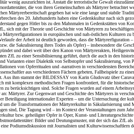
itär wenig auszurichten ist. Anstatt die terroristische Gewalt einzud
tmordattentäter, die von ihren Gemeinschaften als Märtyrer betrachtet 
hen Märtyrerbereitschaft gegeben hat wie eine lange und stabile Tradit
rbrechen des 20. Jahrhunderts haben eine Gedenkkultur nach sich gezog
iderstand gegen Hitler bis zu den Mahnmalen in Gedenkstätten von Kon
fL, sich mit der Theorie und Geschichte von Märtyrern zu beschäftigen (
zu Märtyrerfigurationen in europäischen und nah-östlichen Kulture
aufe der Arbeit ist deutlich geworden, dass die Märtyrerfiguration – sei
w. die Sakralisierung ihres Todes als Opfer) – insbesondere die Gesch
 gründet und dabei weit über den Kanon von Märtyrerakten, Heiligenvi
ten ZfL zu einer Sensibilisierung geführt, durch die auch in den histo
nd Varianten einer Dialektik von Selbstopfer und Sakralisierung, von 
ationen von Opferritualen und -narrativen in verschiedensten Bereiche
issenschaftler aus verschiedenen Fächern gebeten, Fallbeispiele zu e
heint. Aus ihm stammt der BILDESSAY von Karin Gludovatz über Carav
ich mit komplexen methodischen Fragen konfrontiert, für die historische
n zu berücksichtigen sind. Solche Fragen wurden auf einem Arbeitssymp
: Märtyrer. Zur Gegenwart und Geschichte des Märtyrers in verschie
er Beteiligung internationaler Experten – um die Untersuchung der kult
nd um die Transformationen der Märtyrerkultur in Säkularisierung und 
gangen sind, Die Tagung wird – im Kontext der Veranstaltungen zu
erkultur bzw. geheiligter Opfer in Oper, Kunst- und Literaturgeschicht
bstmordattentäter: Bilder und Deutungsmuster, mit der sich das ZfL 
eine Podiumsdiskussion mit Journalisten und Kulturwissenschaftlern d