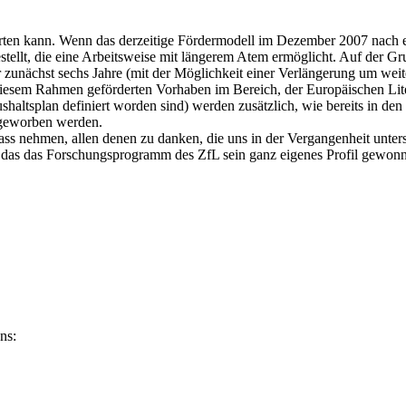
tarten kann. Wenn das derzeitige Fördermodell im Dezember 2007 nach 
stellt, die eine Arbeitsweise mit längerem Atem ermöglicht. Auf der G
nächst sechs Jahre (mit der Möglichkeit einer Verlängerung um weite
 diesem Rahmen geförderten Vorhaben im Bereich, der Europäischen Lit
haltsplan definiert worden sind) werden zusätzlich, wie bereits in d
ingeworben werden.
ss nehmen, allen denen zu danken, die uns in der Vergangenheit unters
, das das Forschungsprogramm des ZfL sein ganz eigenes Profil gewonn
ns: