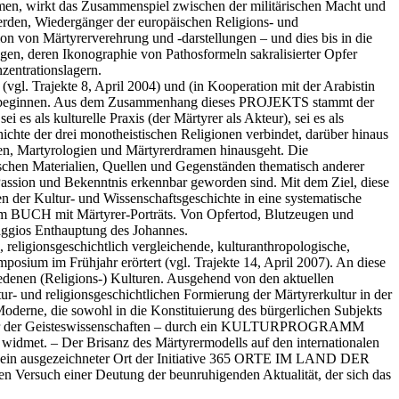
ämmen, wirkt das Zusammenspiel zwischen der militärischen Macht und
werden, Wiedergänger der europäischen Religions- und
ion von Märtyrerverehrung und -darstellungen – und dies bis in die
en, deren Ikonographie von Pathosformeln sakralisierter Opfer
zentrationslagern.
vgl. Trajekte 8, April 2004) und (in Kooperation mit der Arabistin
n zu beginnen. Aus dem Zusammenhang dieses PROJEKTS stammt der
 es als kulturelle Praxis (der Märtyrer als Akteur), sei es als
ichte der drei monotheistischen Religionen verbindet, darüber hinaus
ten, Martyrologien und Märtyrerdramen hinausgeht. Die
rischen Materialien, Quellen und Gegenständen thematisch anderer
Passion und Bekenntnis erkennbar geworden sind. Mit dem Ziel, diese
n der Kultur- und Wissenschaftsgeschichte in eine systematische
inem BUCH mit Märtyrer-Porträts. Von Opfertod, Blutzeugen und
aggios Enthauptung des Johannes.
, religionsgeschichtlich vergleichende, kulturanthropologische,
osium im Frühjahr erörtert (vgl. Trajekte 14, April 2007). An diese
denen (Religions-) Kulturen. Ausgehend von den aktuellen
ur- und religionsgeschichtlichen Formierung der Märtyrerkultur in der
Moderne, die sowohl in die Konstituierung des bürgerlichen Subjekts
m Jahr der Geisteswissenschaften – durch ein KULTURPROGRAMM
e widmet. – Der Brisanz des Märtyrermodells auf den internationalen
als ein ausgezeichneter Ort der Initiative 365 ORTE IM LAND DER
en Versuch einer Deutung der beunruhigenden Aktualität, der sich das