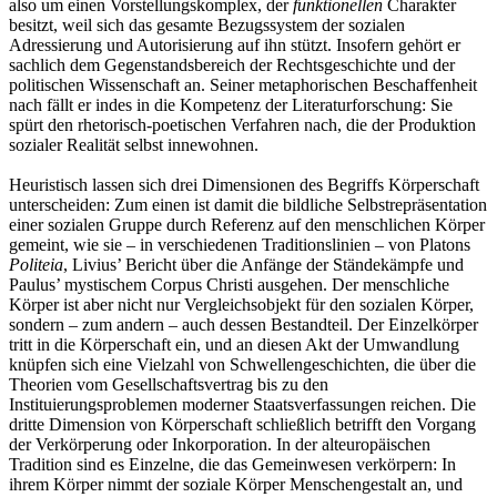
also um einen Vorstellungskomplex, der
funktionellen
Charakter
besitzt, weil sich das gesamte Bezugssystem der sozialen
Adressierung und Autorisierung auf ihn stützt. Insofern gehört er
sachlich dem Gegenstandsbereich der Rechtsgeschichte und der
politischen Wissenschaft an. Seiner metaphorischen Beschaffenheit
nach fällt er indes in die Kompetenz der Literaturforschung: Sie
spürt den rhetorisch-poetischen Verfahren nach, die der Produktion
sozialer Realität selbst innewohnen.
Heuristisch lassen sich drei Dimensionen des Begriffs Körperschaft
unterscheiden: Zum einen ist damit die bildliche Selbstrepräsentation
einer sozialen Gruppe durch Referenz auf den menschlichen Körper
gemeint, wie sie – in verschiedenen Traditionslinien – von Platons
Politeia
, Livius’ Bericht über die Anfänge der Ständekämpfe und
Paulus’ mystischem Corpus Christi ausgehen. Der menschliche
Körper ist aber nicht nur Vergleichsobjekt für den sozialen Körper,
sondern – zum andern – auch dessen Bestandteil. Der Einzelkörper
tritt in die Körperschaft ein, und an diesen Akt der Umwandlung
knüpfen sich eine Vielzahl von Schwellengeschichten, die über die
Theorien vom Gesellschaftsvertrag bis zu den
Instituierungsproblemen moderner Staatsverfassungen reichen. Die
dritte Dimension von Körperschaft schließlich betrifft den Vorgang
der Verkörperung oder Inkorporation. In der alteuropäischen
Tradition sind es Einzelne, die das Gemeinwesen verkörpern: In
ihrem Körper nimmt der soziale Körper Menschengestalt an, und