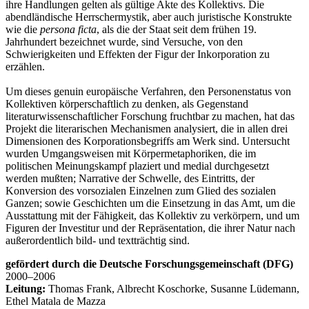
ihre Handlungen gelten als gültige Akte des Kollektivs. Die
abendländische Herrschermystik, aber auch juristische Konstrukte
wie die
persona ficta
, als die der Staat seit dem frühen 19.
Jahrhundert bezeichnet wurde, sind Versuche, von den
Schwierigkeiten und Effekten der Figur der Inkorporation zu
erzählen.
Um dieses genuin europäische Verfahren, den Personenstatus von
Kollektiven körperschaftlich zu denken, als Gegenstand
literaturwissenschaftlicher Forschung fruchtbar zu machen, hat das
Projekt die literarischen Mechanismen analysiert, die in allen drei
Dimensionen des Korporationsbegriffs am Werk sind. Untersucht
wurden Umgangsweisen mit Körpermetaphoriken, die im
politischen Meinungskampf plaziert und medial durchgesetzt
werden mußten; Narrative der Schwelle, des Eintritts, der
Konversion des vorsozialen Einzelnen zum Glied des sozialen
Ganzen; sowie Geschichten um die Einsetzung in das Amt, um die
Ausstattung mit der Fähigkeit, das Kollektiv zu verkörpern, und um
Figuren der Investitur und der Repräsentation, die ihrer Natur nach
außerordentlich bild- und textträchtig sind.
gefördert durch die Deutsche Forschungsgemeinschaft (DFG)
2000–2006
Leitung:
Thomas Frank, Albrecht Koschorke, Susanne Lüdemann,
Ethel Matala de Mazza