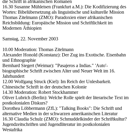
die Schrift in afrikanischen Romanen
16.30 Susanne Mühleisen (Frankfurt a.M.): Die Kodifizierung des
Wortes: Bibelübersetzung als linguistische und kulturelle Mission
Thomas Zitelmann (ZMO): Paradoxien einer afrikanischen
Reichsbildung: Europäische Mission und Schriftlichkeit im
Modernen Äthiopien
Samstag, 22. November 2003
10.00 Moderation: Thomas Zitelmann
Alexander Honold (Konstanz): Der Zug ins Exotische. Eisenbahn
und Ethnographie
Bernhard Siegert (Weimar): "Pasajeros a Indias." 'Auto'-
biographische Schrift zwischen Alter und Neuer Welt im 16.
Jahrhundert
12.00 Wolfgang Struck (Kiel): Im Reich der Unlesbarkeit.
Chinesische Schrift in der deutschen Kolonie
14.30 Moderation: Robert Stockhammer
Oliver Lubrich (Berlin): Welche Rolle spielt der literarische Text im
postkolonialen Diskurs?
Dorothea Löbbermann (ZfL): "Talking Books": Die Schrift und
alternative Medien in der schwarzen amerikanischen Literatur
16.30 Claudia Schulz (ZMO): Schmuddelkinder der Schriftkultur?
Jugendzeitschriften und Jugendliteratur im postkolonialen
Westafrika