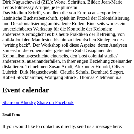
Dirk Naguschewski (ZfL): Worte, Schriften, Bilder: Jean-Marie
Tenos Filmessay Afrique, je te plumerai
Das Medium Schrift, vor allem die von Europa aus exportierte
lateinische Buchstabenschrift, spielt im Prozeß der Kolonialisierung
und Dekolonialisierung ambivalente Rollen. Einerseits war es ein
unverzichtbares Werkzeug für die Kontrolle der Kolonien;
andererseits ermöglicht es bis heute Praktiken der Befreiung, von
anti-kolonialen Manifesten bis hin zu literarischen Strategien des
"writing back". Der Workshop soll diese Aspekte, deren Analysen
zumeist in die voneinander getrennten Sub-Disziplinen der
Kolonialismusgeschichte einerseits, den 'post colonial studies'
andererseits, auseinanderfallen, in ihrer engen Beziehung zueinander
diskutieren. Teilnehmer: Susan Arndt, Alexander Honold, Oliver
Lubrich, Dirk Naguschewski, Claudia Schulz, Bernhard Siegert,
Robert Stockhammer, Wolfgang Struck, Thomas Zitelmann u.a.
Event calendar
Share on Bluesky
Share on Facebook
Email Form
If you would like to contact us directly, send us a message here: