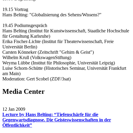
19.15 Vortrag
Hans Belting: "Globalisierung des Sehens/Wissens?"
19.45 Podiumsgespräch
Hans Belting (Institut für Kunstwissenschaft, Staatliche Hochschule
für Gestaltung Karlsruhe)
Erika Fischer-Lichte (Institut für Theaterwissenschaft, Freie
Universität Berlin)
Carsten Könneker (Zeitschrift "Gehirn & Geist")
Wilhelm Krull (VolkswagenStiftung)
Weyma Lübbe (Institut für Philosophie, Universität Leipzig)
Luise Schorn-Schütte (Historisches Seminar, Universität Frankfurt
am Main)
Moderation: Gert Scobel (ZDF/3sat)
Media Center
12 Jan 2009
Lecture by Hans Belting: “Tiefenschärfe für die
Gegenwartsdiagnose. Die Geisteswissenschaften in der
Öffentlichkeit”