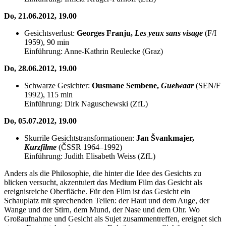
Do, 21.06.2012, 19.00
Gesichtsverlust:
Georges Franju,
Les yeux sans visage
(F/I
1959), 90 min
Einführung: Anne-Kathrin Reulecke (Graz)
Do, 28.06.2012, 19.00
Schwarze Gesichter:
Ousmane Sembene,
Guelwaar
(SEN/F
1992), 115 min
Einführung: Dirk Naguschewski (ZfL)
Do, 05.07.2012, 19.00
Skurrile Gesichtstransformationen:
Jan Švankmajer,
Kurzfilme
(ČSSR 1964–1992)
Einführung: Judith Elisabeth Weiss (ZfL)
Anders als die Philosophie, die hinter die Idee des Gesichts zu
blicken versucht, akzentuiert das Medium Film das Gesicht als
ereignisreiche Oberfläche. Für den Film ist das Gesicht ein
Schauplatz mit sprechenden Teilen: der Haut und dem Auge, der
Wange und der Stirn, dem Mund, der Nase und dem Ohr. Wo
Großaufnahme und Gesicht als Sujet zusammentreffen, ereignet sich