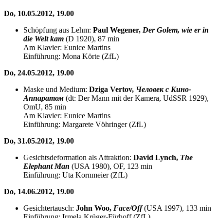
Do, 10.05.2012, 19.00
Schöpfung aus Lehm:
Paul Wegener,
Der Golem, wie er in
die Welt kam
(D 1920), 87 min
Am Klavier: Eunice Martins
Einführung: Mona Körte (ZfL)
Do, 24.05.2012, 19.00
Maske und Medium:
Dziga Vertov,
Человек с Кино-
Аппаратом
(dt: Der Mann mit der Kamera, UdSSR 1929),
OmU, 85 min
Am Klavier: Eunice Martins
Einführung: Margarete Vöhringer (ZfL)
Do, 31.05.2012, 19.00
Gesichtsdeformation als Attraktion:
David Lynch,
The
Elephant Man
(USA 1980), OF, 123 min
Einführung: Uta Kornmeier (ZfL)
Do, 14.06.2012, 19.00
Gesichtertausch:
John Woo,
Face/Off
(USA 1997), 133 min
Einführung: Irmela Krüger-Fürhoff (ZfL)