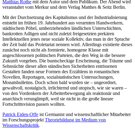
Matthias Rothe
mit dem Autor und dem Publikum. Der Abend wird
veranstaltet vom Merkur und dem Verlag Matthes & Seitz Berlin.
Mit der Durchsetzung des Kapitalismus und der Industrialisierung
entsteht im frühen 19. Jahrhundert aus verarmten Handwerkern,
städtischem Pöbel, umherziehenden ländlichen Unterschichten,
bankrotten Adligen und nicht zuletzt freigesetzten prekären
Intellektuellen jenes neue soziale Kollektiv, das man in der Sprache
der Zeit bald das Proletariat nennen wird. Allerdings existierte dieses
zunächst noch nicht als formierte, homogene Klasse mit
angeschlossenen politischen Parteien, die den Weg in die bessere
Zukunft vorgeben. Die buntscheckige Erscheinung, die Träume und
Sehnsüchte dieser allen ständischen Sicherheiten entrissenen
Gestalten fanden neue Formen des Erzählens in romantischen
Novellen, Reportagen, sozialstatistischen Untersuchungen,
Monatsbulletins. Doch schon bald wurden sie – ungeordnet,
gewaltvoll, nostalgisch, irrlichternd und utopisch, wie sie waren –
von den Vordenkern der Arbeiterbewegung als reaktionär und
anarchisch verunglimpft, weil sie nicht in die große lineare
Fortschrittsvision passen wollten.
Patrick Eiden-Offe
ist
Germanist und wissenschaftlicher Mitarbeiter
im Forschungsprojekt
Theoriebildung im Medium von
Wissenschaftskritik
.