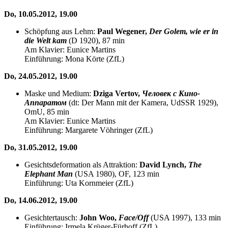
Do, 10.05.2012, 19.00
Schöpfung aus Lehm:
Paul Wegener,
Der Golem, wie er in
die Welt kam
(D 1920), 87 min
Am Klavier: Eunice Martins
Einführung: Mona Körte (ZfL)
Do, 24.05.2012, 19.00
Maske und Medium:
Dziga Vertov,
Человек с Кино-
Аппаратом
(dt: Der Mann mit der Kamera, UdSSR 1929),
OmU, 85 min
Am Klavier: Eunice Martins
Einführung: Margarete Vöhringer (ZfL)
Do, 31.05.2012, 19.00
Gesichtsdeformation als Attraktion:
David Lynch,
The
Elephant Man
(USA 1980), OF, 123 min
Einführung: Uta Kornmeier (ZfL)
Do, 14.06.2012, 19.00
Gesichtertausch:
John Woo,
Face/Off
(USA 1997), 133 min
Einführung: Irmela Krüger-Fürhoff (ZfL)