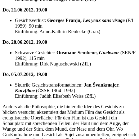
Do, 21.06.2012, 19.00
Gesichtsverlust:
Georges Franju,
Les yeux sans visage
(F/I
1959), 90 min
Einführung: Anne-Kathrin Reulecke (Graz)
Do, 28.06.2012, 19.00
Schwarze Gesichter:
Ousmane Sembene,
Guelwaar
(SEN/F
1992), 115 min
Einführung: Dirk Naguschewski (ZfL)
Do, 05.07.2012, 19.00
Skurrile Gesichtstransformationen:
Jan Švankmajer,
Kurzfilme
(ČSSR 1964–1992)
Einführung: Judith Elisabeth Weiss (ZfL)
Anders als die Philosophie, die hinter die Idee des Gesichts zu
blicken versucht, akzentuiert das Medium Film das Gesicht als
ereignisreiche Oberfläche. Für den Film ist das Gesicht ein
Schauplatz mit sprechenden Teilen: der Haut und dem Auge, der
Wange und der Stirn, dem Mund, der Nase und dem Ohr. Wo
Großaufnahme und Gesicht als Sujet zusammentreffen, ereignet sich