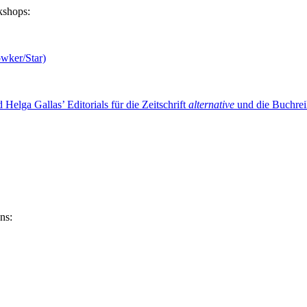
kshops:
owker/Star)
Helga Gallas’ Editorials für die Zeitschrift
alternative
und die Buchre
ns: