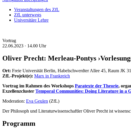
Veranstaltungen des ZfL
ZfL unterwegs
Universitäre Lehre
Vortrag
22.06.2023 ·
14.00 Uhr
Oliver Precht: Merleau-Pontys ›Vorlesun
Ort:
Freie Universität Berlin, Habelschwerdter Allee 45, Raum JK 3
ZfL-Projekt(e):
Marx in Frankreich
Vortrag im Rahmen des Workshops
Paratexte der Theorie
, org
Exzellenzcluster
Temporal Communities: Doing Literature in a G
Moderation:
Eva Geulen
(ZfL)
Der Philosoph und Literaturwissenschaftler Oliver Precht ist wissensc
Programm