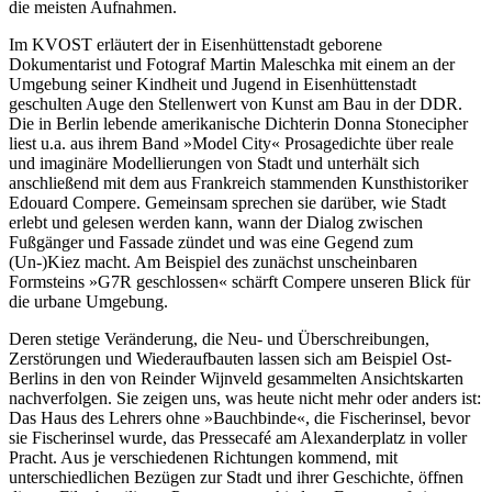
die meisten Aufnahmen.
Im KVOST erläutert der in Eisenhüttenstadt geborene
Dokumentarist und Fotograf Martin Maleschka mit einem an der
Umgebung seiner Kindheit und Jugend in Eisenhüttenstadt
geschulten Auge den Stellenwert von Kunst am Bau in der DDR.
Die in Berlin lebende amerikanische Dichterin Donna Stonecipher
liest u.a. aus ihrem Band »Model City« Prosagedichte über reale
und imaginäre Modellierungen von Stadt und unterhält sich
anschließend mit dem aus Frankreich stammenden Kunsthistoriker
Edouard Compere. Gemeinsam sprechen sie darüber, wie Stadt
erlebt und gelesen werden kann, wann der Dialog zwischen
Fußgänger und Fassade zündet und was eine Gegend zum
(Un-)Kiez macht. Am Beispiel des zunächst unscheinbaren
Formsteins »G7R geschlossen« schärft Compere unseren Blick für
die urbane Umgebung.
Deren stetige Veränderung, die Neu- und Überschreibungen,
Zerstörungen und Wiederaufbauten lassen sich am Beispiel Ost-
Berlins in den von Reinder Wijnveld gesammelten Ansichtskarten
nachverfolgen. Sie zeigen uns, was heute nicht mehr oder anders ist:
Das Haus des Lehrers ohne »Bauchbinde«, die Fischerinsel, bevor
sie Fischerinsel wurde, das Pressecafé am Alexanderplatz in voller
Pracht. Aus je verschiedenen Richtungen kommend, mit
unterschiedlichen Bezügen zur Stadt und ihrer Geschichte, öffnen