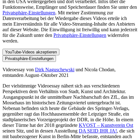
in den USA weitergegeben und dort verarbeitet. Infos über die
Funktionsweise, Empfänger und Speicherdauer finden Sie unter den
Privatsphäre-Einstellungen
. Mit meiner Zustimmung zur
Datenverarbeitung bei der Wiedergabe dieses Videos erteile ich
mein Einverständnis für alle Video-Streaming-Inhalte des Anbieters
auf dieser Website. Die Einwilligung ist freiwillig und kann jederzeit
für die Zukunft unter den
Privatsphäre-Einstellungen
widerrufen
werden.
YouTube-Videos akzeptieren
Privatsphäre-Einstellungen
Videoessay von
Dirk Naguschewski
und Nicola Chodan,
entstanden August–Oktober 2021
Der vielstimmige Videoessay nähert sich aus verschiedenen
Perspektiven dem Verhältnis von Stadt, Kunst und Architektur.
Ausgangspunkt ist die unmittelbare Nachbarschaft des ZfL, das im
Mossehaus im historischen Zeitungsviertel untergebracht ist.
Nebenan befinden sich heute die Gebäude des Springer-Verlags,
gegenüber ragt das Hochhausensemble der Leipziger Straße, ein
stadtplanerisches Vorzeigeprojekt der DDR, in die Höhe. In einem
dieser Türme hat der 2018 gegründete
KVOST – Kunstverein Ost
seinen Sitz, und in dessen Ausstellung
DA SEID IHR JA!
, die sich
mit baubezogener Kunst in Berlin-Mitte befasste, entstanden auch