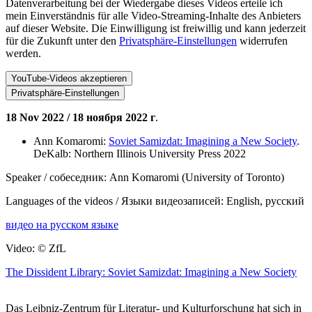
Datenverarbeitung bei der Wiedergabe dieses Videos erteile ich
mein Einverständnis für alle Video-Streaming-Inhalte des Anbieters
auf dieser Website. Die Einwilligung ist freiwillig und kann jederzeit
für die Zukunft unter den
Privatsphäre-Einstellungen
widerrufen
werden.
YouTube-Videos akzeptieren
Privatsphäre-Einstellungen
18 Nov 2022 / 18 ноября
2022 г
.
Ann Komaromi:
Soviet Samizdat: Imagining a New Society
.
DeKalb: Northern Illinois University Press 2022
Speaker / собеседник: Ann Komaromi (University of Toronto)
Languages of the videos / Языки видеозаписей: English, русский
видео на русском языке
Video: © ZfL
The Dissident Library: Soviet Samizdat: Imagining a New Society
Das Leibniz-
Zentrum für Literatur- und Kulturforschung
hat sich in