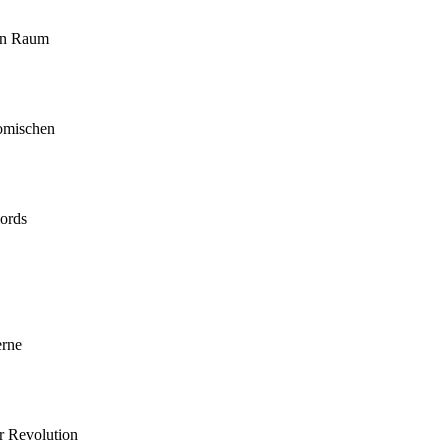
nen Raum
omischen
mords
erne
r Revolution