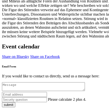
und Milieus als alltägliche Foren der Aushandlung von Routinen und A
wirken wo und welche Effekte zeitigen sie? Wie beschreiben wir sol
Die Figur des Störenden verweist auf das Ephemere und Kontingente i
Unterbrechungen, Dissonanzen und Widersprüche sichtbar machen las
»normal« klassifizierten Routinen in Relation setzen. Störung wird in 
die Figur des Störenden den Beiträgen des Abschlussbandes als So
auszuloten, an denen Wahnsinn aufscheint und sich artikuliert, vermitte
ihr müssen keine weitere Beispiele hinzugefügt werden. Vielmehr wo
zwischen Störung und städtischem Raum legen, auf den Wahnsinn als
Event calendar
Share on Bluesky
Share on Facebook
Email Form
If you would like to contact us directly, send us a message here:
Please calculate 2 plus 4.
submit