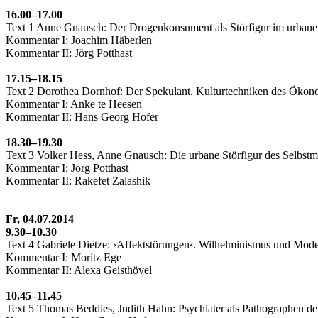
16.00–17.00
Text 1 Anne Gnausch: Der Drogenkonsument als Störfigur im urba
Kommentar I: Joachim Häberlen
Kommentar II: Jörg Potthast
17.15–18.15
Text 2 Dorothea Dornhof: Der Spekulant. Kulturtechniken des Ökon
Kommentar I: Anke te Heesen
Kommentar II: Hans Georg Hofer
18.30–19.30
Text 3 Volker Hess, Anne Gnausch: Die urbane Störfigur des Selbst
Kommentar I: Jörg Potthast
Kommentar II: Rakefet Zalashik
Fr, 04.07.2014
9.30–10.30
Text 4 Gabriele Dietze: ›Affektstörungen‹. Wilhelminismus und Mod
Kommentar I: Moritz Ege
Kommentar II: Alexa Geisthövel
10.45–11.45
Text 5 Thomas Beddies, Judith Hahn: Psychiater als Pathographen de