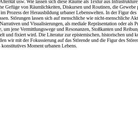
lterität usw. Wie lassen sich diese Räume als Textur aus Infrastruktur
che Gefüge von Räumlichkeiten, Diskursen und Routinen, die Gewebe pe
m Prozess der Herausbildung urbaner Lebenswelten. In der Figur des S
sen. Störungen lassen sich auf menschliche wie nicht-menschliche Ak
Narrativen und Visualisierungen, als mediale Repräsentation oder als Pr
nde, um jene Vermittlungswege und Resonanzen, Stoßkanten und Reib
lt und fixiert wird. Die Literatur zur epistemischen, historischen und k
llen wir mit der Fokussierung auf das Störende und die Figur des Stö
 konstitutives Moment urbanen Lebens.