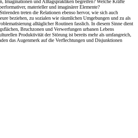
en, Imaginationen und Alltagspraktiken begreifen? Welche Kräfte
rformativer, materieller und imaginärer Elemente?
törenden treten die Relationen ebenso hervor, wie sich auch
teure beziehen, zu sozialen wie räumlichen Umgebungen und zu als
oblematisierung alltäglicher Routinen fasslich. In diesem Sinne dient
ungsflächen, Bruchzonen und Verwerfungen urbanen Lebens
ulturellen Produktivität der Störung ist bereits mehr als umfangreich,
renden das Augenmerk auf die Verflechtungen und Disjunktionen