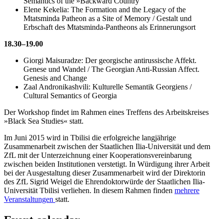
Semantics of the »Backward Country
Elene Kekelia: The Formation and the Legacy of the
Mtatsminda Patheon as a Site of Memory / Gestalt und
Erbschaft des Mtatsminda-Pantheons als Erinnerungsort
18.30–19.00
Giorgi Maisuradze: Der georgische antirussische Affekt.
Genese und Wandel / The Georgian Anti-Russian Affect.
Genesis and Change
Zaal Andronikashvili: Kulturelle Semantik Georgiens /
Cultural Semantics of Georgia
Der Workshop findet im Rahmen eines Treffens des Arbeitskreises
»Black Sea Studies« statt.
Im Juni 2015 wird in Tbilisi die erfolgreiche langjährige
Zusammenarbeit zwischen der Staatlichen Ilia-Universität und dem
ZfL mit der Unterzeichnung einer Kooperationsvereinbarung
zwischen beiden Institutionen verstetigt. In Würdigung ihrer Arbeit
bei der Ausgestaltung dieser Zusammenarbeit wird der Direktorin
des ZfL Sigrid Weigel die Ehrendoktorwürde der Staatlichen Ilia-
Universität Tbilisi verliehen. In diesem Rahmen finden
mehrere
Veranstaltungen
statt.