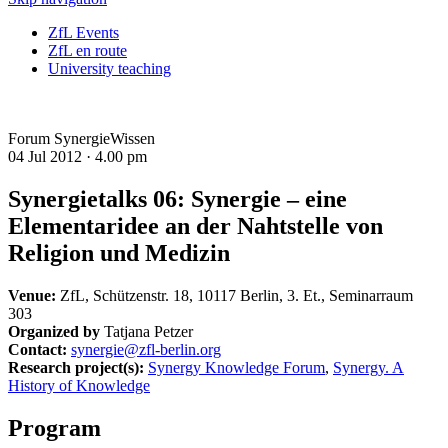
ZfL Events
ZfL en route
University teaching
Forum SynergieWissen
04 Jul 2012 ·
4.00 pm
Synergietalks 06: Synergie – eine
Elementaridee an der Nahtstelle von
Religion und Medizin
Venue:
ZfL, Schützenstr. 18, 10117 Berlin, 3. Et., Seminarraum
303
Organized by
Tatjana Petzer
Contact:
synergie@zfl-berlin.org
Research project(s):
Synergy Knowledge Forum
,
Synergy. A
History of Knowledge
Program