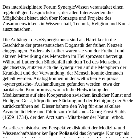
Das interdisziplinäre Forum SynergieWissen veranstaltet einen
regelmäßigen Gesprächskreis, der allen Interessierten die
Möglichkeit bietet, sich über Konzepte und Projekte des
Zusammenwirkens in Wissenschaft, Technik, Religion und Kunst
auszutauschen.
Die Anhänger des »Synergismus« sind als Häretiker in die
Geschichte der protestantischen Dogmatik der frühen Neuzeit
eingegangen. Anders als Luther waren sie von der Freiheit und
aktiven Mitwirkung des Menschen im Heilsprozess überzeugt.
Während Luther den Sündenfall mit dem Tod des Menschen
gleichsetzte, stützten sich die Synergisten auf die Metaphern der
Krankheit und der Verwundung; der Mensch konnte demnach
geheilt werden. Analog können in der weltlichen Heilpraxis
»synergetische« Aushandlungen gefunden werden, etwa der
paritätische Kompromiss, wonach die Heilwirkung der
Medikamente auf eine Kooperation zwischen ärztlicher Kunst und
Heiligem Geist, körperlicher Stärkung und der Reinigung der Seele
zurückzuführen sei. Dieser bahnte den Weg für eine säkulare
Arzneimittellehre und führte zum Vitalismus Georg Ernst Stahls
(1659–1734), der den Arzt zum »Mitarbeiter der Natur« erhob.
Aus dieser historischen Perspektive diskutiert der Medizin- und
Wissenschaftshistoriker
Igor Polianski
das Synergie-Konzept als