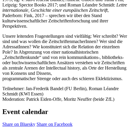
Leipzig: Spector Books 2017; und Roman Léandre Schmidt:
Lettre
internationale, Geschichte einer europäischen Zeitschrift
,
Paderborn: Fink, 2017 – sprechen wir über den Stand
kulturwissenschaftlicher Zeitschriftenforschung und ihrer
Perspektiven.
Unsere leitenden Fragestellungen sind vielfältig: Wer schreibt? Wer
sind und was wollen die ZeitschriftenmacherInnen? Wer sind die
AdressatInnen? Wie konstituiert sich die Relation der einzelnen
Pole? In Abgrenzung von einer nationalhistorischen
„Zeitschriftenkunde“ und von rein kommunikations-, bibliotheks-
oder buchwissenschaftlichen Ansätzen verstehen wir Zeitschriften
als zentrale Arenen der Intellectual history, als Orte der Herstellung
von Konsens und Dissens,
programmatischer Strenge oder auch des schieren Eklektizismus.
Teilnehmer: Jan-Frederik Bandel (FU Berlin), Roman Léandre
Schmidt (KWI Essen)
Moderation: Patrick Eiden-Offe, Moritz Neuffer (beide ZfL)
Event calendar
Share on Bluesky
Share on Facebook