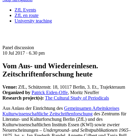
ZfL Events
ZfL en route
University teaching
Panel discussion
10 Jul 2017 ·
6.30 pm
Vom Aus- und Wiedereinlesen.
Zeitschriftenforschung heute
Venue:
ZfL, Schützenstr. 18, 10117 Berlin, 3. Et., Trajekteraum
Organized by
Patrick Eiden-Offe
, Moritz Neuffer
Research project(s):
The Cultural Study of Periodicals
Aus Anlass
der Einrichtung des
Gemeinsamen Arbeitskreises
Kulturwissenschaftliche Zeitschriftenforschung
des Zentrums für
Literatur- und Kulturforschung Berlin (ZfL) und des
Kulturwissenschaftlichen Instituts Essen (KWI) sowie zweier
Neuerscheinungen
–
Underground- und Selbstpublikationen 1965–
1975
, hg. v. Jan-Frederik Bandel, Annette Gilbert und Tania Prill,