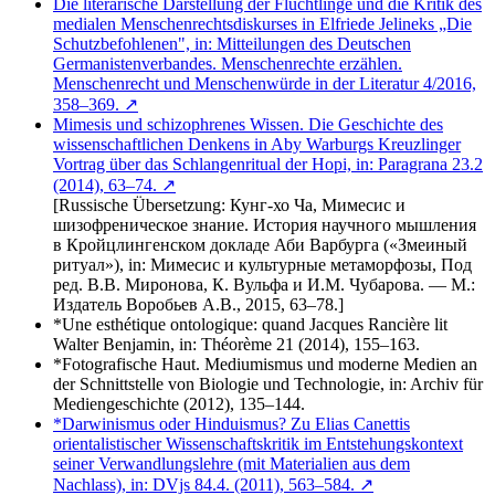
Die literarische Darstellung der Flüchtlinge und die Kritik des
medialen Menschenrechtsdiskurses in Elfriede Jelineks „Die
Schutzbefohlenen", in: Mitteilungen des Deutschen
Germanistenverbandes. Menschenrechte erzählen.
Menschenrecht und Menschenwürde in der Literatur 4/2016,
358–369. ↗
Mimesis und schizophrenes Wissen. Die Geschichte des
wissenschaftlichen Denkens in Aby Warburgs Kreuzlinger
Vortrag über das Schlangenritual der Hopi, in: Paragrana 23.2
(2014), 63–74. ↗
[Russische Übersetzung: Кунг-хо Ча, Мимесис и
шизофреническое знание. История научного мышления
в Кройцлингенском докладе Аби Варбурга («Змеиный
ритуал»), in: Мимесис и культурные метаморфозы, Под
ред. В.В. Миронова, К. Вульфа и И.М. Чубарова. — М.:
Издатель Воробьев А.В., 2015, 63–78.]
*Une esthétique ontologique: quand Jacques Rancière lit
Walter Benjamin, in: Théorème 21 (2014), 155–163.
*Fotografische Haut. Mediumismus und moderne Medien an
der Schnitt­stelle von Biologie und Technologie, in: Archiv für
Mediengeschichte (2012), 135–144.
*Darwinismus oder Hinduismus? Zu Elias Canettis
orientalistischer Wissen­schaftskritik im Entstehungskontext
seiner Verwandlungslehre (mit Materialien aus dem
Nachlass), in: DVjs 84.4. (2011), 563–584. ↗