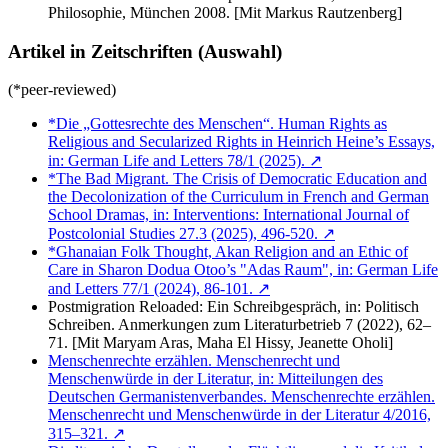
Philosophie, München 2008. [Mit Markus Rautzenberg]
Artikel in Zeitschriften (Auswahl)
(*peer-reviewed)
*Die „Gottesrechte des Menschen“. Human Rights as
Religious and Secularized Rights in Heinrich Heine’s Essays,
in: German Life and Letters 78/1 (2025). ↗
*The Bad Migrant. The Crisis of Democratic Education and
the Decolonization of the Curriculum in French and German
School Dramas, in: Interventions: International Journal of
Postcolonial Studies 27.3 (2025), 496-520. ↗
*Ghanaian Folk Thought, Akan Religion and an Ethic of
Care in Sharon Dodua Otoo’s "Adas Raum", in: German Life
and Letters 77/1 (2024), 86-101. ↗
Postmigration Reloaded: Ein Schreibgespräch, in: Politisch
Schreiben. Anmerkungen zum Literaturbetrieb 7 (2022), 62–
71. [Mit Maryam Aras, Maha El Hissy, Jeanette Oholi]
Menschenrechte erzählen. Menschenrecht und
Menschenwürde in der Literatur, in: Mitteilungen des
Deutschen Germanistenverbandes. Menschenrechte erzählen.
Menschenrecht und Menschenwürde in der Literatur 4/2016,
315–321. ↗