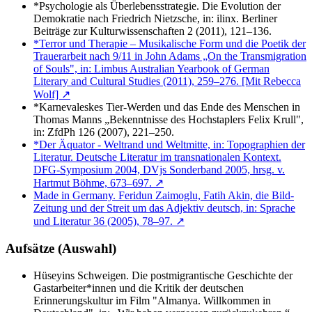
*Psychologie als Überlebensstrategie. Die Evolution der
Demokratie nach Friedrich Nietzsche, in: ilinx. Berliner
Beiträge zur Kulturwissenschaften 2 (2011), 121–136.
*Terror und Therapie – Musikalische Form und die Poetik der
Trauerar­beit nach 9/11 in John Adams „On the Transmigration
of Souls", in: Limbus Australian Yearbook of German
Literary and Cultural Studies (2011), 259–276. [Mit Rebecca
Wolf] ↗
*Karnevaleskes Tier-Werden und das Ende des Menschen in
Thomas Manns „Bekenntnisse des Hochstaplers Felix Krull",
in: ZfdPh 126 (2007), 221–250.
*Der Äquator - Weltrand und Weltmitte, in: Topo­graphien der
Literatur. Deutsche Literatur im transnationalen Kon­text.
DFG-Symposium 2004, DVjs Sonderband 2005, hrsg. v.
Hartmut Böhme, 673–697. ↗
Made in Germany. Feridun Zaimoglu, Fatih Akin, die Bild-
Zeitung und der Streit um das Adjektiv deutsch, in: Sprache
und Literatur 36 (2005), 78–97. ↗
Aufsätze (Auswahl)
Hüseyins Schweigen. Die postmigrantische Geschichte der
Gastarbeiter*innen und die Kritik der deutschen
Erinnerungskultur im Film "Almanya. Willkommen in