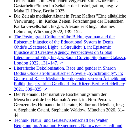
Deutschland", in: „Wir haben vergessen zurückzukehren.“
Gastarbeiter*innen im Zeitalter der Postmigration, hrsg. v.
Maha El Hissy, Berlin 2025
Die Zeit als medialer Aktant in Franz Kafkas "Eine alltägliche
Verwirrung", in: Kafkas Zeiten. Forschungen der Deutschen
Kafka-Gesellschaft, hrsg. v. Alexander Kling, Johannes
Lehmann, Würzburg 2022, 139–152.
The Postmigrant Critique of the Bildungsroman and the
Epistemic Injustice of the Educational System in Deniz
Ohde’s „Scattered Light" („Streulicht"), in: Epistemic
Injustice and Creative Agency. Perspectives on Global
Literature and Film, hrsg. v. Sarah Colvin, Stephanie Galasso,
London 2022, 131–147. ↗
Literarische Dekolonisation. Race und gender in Sharon
Dodua Otoos afrofuturistischer Novelle „Synchronicity", in:
Genre und Race. Mediale Interdependenzen von Ästhetik und
Politik, hrsg. v. Irina Gradinari, Ivo Ritzer, Berlin/ Heidelberg
2021, 309–325. ↗
Der Niemand. Der narrative Erscheinungsraum der
Menschenwürde bei Hannah Arendt, in: Non-Person:
Grenzen des Humanen in Literatur, Kultur und Medien, hrsg.
v. Stephanie Catani, Stephanie Waldow, München 2020, 31–
44.
Technik, Natur- und Geisteswissenschaft bei Walter
Benjamin, in: Aura und Experiment. Naturwissenschaft und