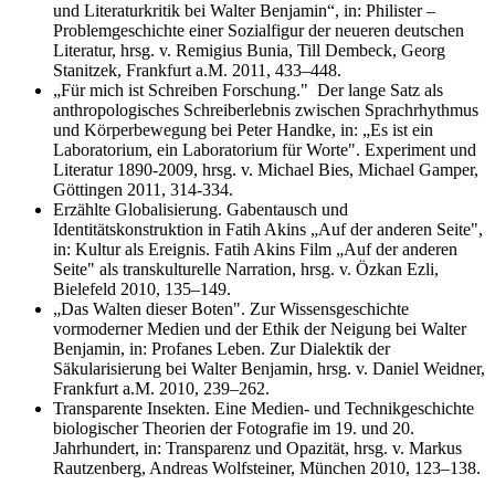
und Literaturkritik bei Walter Benjamin“, in: Philister –
Problemgeschichte einer Sozialfigur der neueren deutschen
Literatur, hrsg. v. Remigius Bunia, Till Dembeck, Georg
Stanitzek, Frankfurt a.M. 2011, 433–448.
„Für mich ist Schreiben Forschung." Der lange Satz als
anthropologisches Schreiberlebnis zwischen Sprachrhythmus
und Körperbewegung bei Peter Handke, in: „Es ist ein
Laboratorium, ein Laboratorium für Worte". Experiment und
Literatur 1890-2009, hrsg. v. Michael Bies, Michael Gamper,
Göttingen 2011, 314-334.
Erzählte Globalisierung. Gabentausch und
Identitätskonstruktion in Fatih Akins „Auf der anderen Seite",
in: Kultur als Ereignis. Fatih Akins Film „Auf der anderen
Seite" als transkulturelle Narration, hrsg. v. Özkan Ezli,
Bielefeld 2010, 135–149.
„Das Walten dieser Boten". Zur Wissensgeschichte
vormoderner Medien und der Ethik der Neigung bei Walter
Benjamin, in: Profanes Leben. Zur Dialektik der
Säkularisierung bei Walter Benjamin, hrsg. v. Daniel Weidner,
Frankfurt a.M. 2010, 239–262.
Transparente Insekten. Eine Medien- und Technikgeschichte
biologischer Theorien der Fotografie im 19. und 20.
Jahrhundert, in: Transparenz und Opazität, hrsg. v. Markus
Rautzenberg, Andreas Wolfsteiner, München 2010, 123–138.