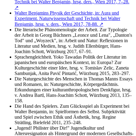
Technik bei Walter Benjamin, hrsg. ders., Wien 2017, 7–28.
↗
Walter Benjamins Physik der Geschichte, in: Aura und
Experiment. Naturwissenschaft und Technik bei Walter
Benjamin, hrsg. v. ders., Wien 2017, 78-88. ↗
Die literarische Phänomenologie der Arbeit. Zur Typologie
der Arbeit in Georg Büchners „Leonce und Lena", „Danton's
Tod" und „Woyzeck", in: Arbeit und Natur: Reflexionen in
Literatur und Medien, hrsg. v. Judith Ellenbürger, Hans-
Joachim Schott, Würzburg 2017, 67–91.
Sprachengleichheit. Yoko Tawadas Politik der Literatur im
japanischen und europäischen Kontext, in: Europa? Zur
Kulturgeschichte einer Idee, hrsg. v. Tomislav Zelic, Zaneta
Sambunjak, Anita Pavić Pintarić, Würzburg 2015, 283–297.
Die Naturgeschichte des Menschen in Thomas Manns Essays
und Roma­nen, in: Naturgeschichte, Körpergedächtnis.
Erkundungen einer kultur­anthropologischen Denkfigur, hrsg.
v. Andrea Bartl, Hans-Joachim Schott, Würzburg 2013, 135–
158.
Die Hand des Spielers. Zum Glücksspiel als Experiment bei
Walter Benjamin, in: Spielformen des Selbst. Subjektivität
und Spiel zwischen Ethik und Ästhetik, hrsg. Regine
Strätling, Bielefeld 2011, 235–248.
„Jugend! Philister über Dir!" Jugendkultur und
Altersresignation als Hinter­grund der modernen Gesellschafts-