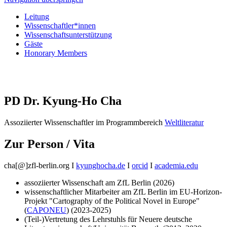
Leitung
Wissenschaftler*innen
Wissenschaftsunterstützung
Gäste
Honorary Members
PD Dr. Kyung-Ho Cha
Assoziierter Wissenschaftler im Programmbereich
Weltliteratur
Zur Person / Vita
cha[@]zfl-berlin.org I
kyunghocha.
de
I
orcid
I
academia.
edu
assoziierter Wissenschaft am ZfL Berlin (2026)
wissenschaftlicher Mitarbeiter am ZfL Berlin im EU-Horizon-
Projekt "Cartography of the Political Novel in Europe"
(
CAPONEU
) (2023-2025)
(Teil-)Vertretung des Lehrstuhls für Neuere deutsche