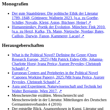
Monografien
Der gute Staatsbürger. Die politische Ethik der Literatur
1789–1848, Göttingen: Wallstein 2023. [u.a. zu Goethe,
Schiller, Novalis, Kleist, Aston, Büchner, Heine] ↗
Humanmimikry. Poetik der Evolution, München: Fink 2010.
[u.a. zu Herzl, Kafka, Th. Mann, Nietzsche, Nordau; Bates,
Caillois, Darwin, Fanon, Kammerer, Lacan] ↗
Herausgeberschaften
What is the Political Novel? Defining the Genre (Open
Research Europe, 2025) [Mit Patrick Eiden-Offe, Johanna-
Charlotte Horst; Ivana Perica; Aurore Peyroles; Christoph
Schaub] ↗
European Centers and Peripheries in the Political Novel
(Caponeu Working Papers), 2025.[Mit Ivana Perica, Aurore
Peyroles, Christoph Schaub] ↗
Aura und Experiment. Naturwissenschaft und Technik bei
Walter Benjamin, Wien 2017.
↗
Menschenrechte erzählen. Menschenrecht und
Menschenwürde in der Literatur. Mitteilungen des Deutschen
Germanistenverbandes 4 (2016)
Der entstellte Blick. Anamorphosen in Kunst, Literatur und