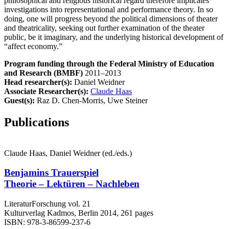
philosophical and religious historical regard therefore implicates
investigations into representational and performance theory. In so
doing, one will progress beyond the political dimensions of theater
and theatricality, seeking out further examination of the theater
public, be it imaginary, and the underlying historical development of
“affect economy.”
Program funding through the Federal Ministry of Education
and Research (BMBF)
2011–2013
Head researcher(s):
Daniel Weidner
Associate Researcher(s):
Claude Haas
Guest(s):
Raz D. Chen-Morris, Uwe Steiner
Publications
Claude Haas, Daniel Weidner (ed./eds.)
Benjamins Trauerspiel
Theorie – Lektüren – Nachleben
LiteraturForschung vol. 21
Kulturverlag Kadmos, Berlin 2014, 261 pages
ISBN: 978-3-86599-237-6