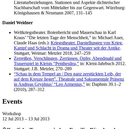
Literaturbeziehungen. Stationen und Aspekte dichterischer
Nachbarschaft vom Mittelalter bis zur Gegenwart. Würzburg:
Königshausen & Neumann 2007, 131–145
Daniel Weidner
Weltkriegstheater. Botenbericht und Mauerschau in Karl
Kraus’ “Die letzten Tage der Menschheit,” in: Michael Auer,
Claude Haas (eds.):
Kriegstheater. Darstellungen von Krieg,
Kampf und Schlacht in Drama und Theater seit der Antike
.
Stuttgart, Weimar: Metzler 2018, 247–259
Zerreißen, Verschlingen, Zerrinnen. Opfer, Abendmahl und
Trauerspiel in Kleists “Penthesilea,”
in: Kleist-Jahrbuch 2012.
Stuttgart: J.B. Metzler, 270–289
“Schau in dem Tempel an / Den ganz zerstückten Leib, der
auf dem Kreuze lieget”. Theatrale und Sakramentale Präsenz
in Andreas Gryphius’ “Leo Armenius,”
in: Daphnis 39.1–2
(2010), 287–312
Events
Workshop
12 Jul 2013 – 13 Jul 2013