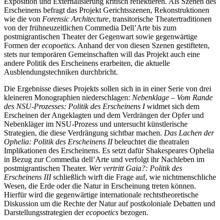
Exposition und Externalisierung kritisch reflektieren. Als Szenen des
Erscheinens befragt das Projekt Gerichtsszenen, Rekonstruktionen
wie die von
Forensic Architecture
, transitorische Theatertraditionen
von der frühneuzeitlichen Commedia Dell’Arte bis zum
postmigrantischen Theater der Gegenwart sowie gegenwärtige
Formen der
ecopoetics
. Anhand der von diesen Szenen gestifteten,
stets nur temporären Gemeinschaften will das Projekt auch eine
andere Politik des Erscheinens erarbeiten, die aktuelle
Ausblendungstechniken durchbricht.
Die Ergebnisse dieses Projekts sollen sich in in einer Serie von drei
kleineren Monographien niederschlagen:
Nebenklage – Vom Rande
des NSU-Prozesses: Politik des Erscheinens I
widmet sich dem
Erscheinen der Angeklagten und dem Verdrängen der Opfer und
Nebenkläger im NSU-Prozess und untersucht künstlerische
Strategien, die diese Verdrängung sichtbar machen.
Das Lachen der
Ophelia: Politik des Erscheinens II
beleuchtet die theatralen
Implikationen des Erscheinens. Es setzt dafür Shakespeares Ophelia
in Bezug zur Commedia dell’Arte und verfolgt ihr Nachleben im
postmigrantischen Theater.
Wer vertritt Gaia?: Politik des
Erscheinens III
schließlich wirft die Frage auf, wie nichtmenschliche
Wesen, die Erde oder die Natur in Erscheinung treten können.
Hierfür wird die gegenwärtige internationale rechtstheoretische
Diskussion um die Rechte der Natur auf postkoloniale Debatten und
Darstellungsstrategien der
ecopoetics
bezogen.