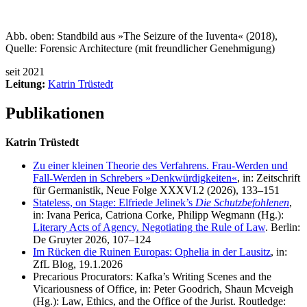
Abb. oben:
Standbild aus »The
Seizure
of
the
Iuventa
« (2018),
Quelle:
Forensic
Architecture
(mit freundlicher Genehmigung)
seit 2021
Leitung:
Katrin Trüstedt
Publikationen
Katrin Trüstedt
Zu einer kleinen Theorie des Verfahrens. Frau-Werden und
Fall-Werden in Schrebers »Denkwürdigkeiten«
, in:
Zeitschrift
für Germanistik, Neue Folge XXXVI.2 (2026), 133–151
Stateless, on Stage: Elfriede Jelinek’s
Die Schutzbefohlenen
,
in: Ivana Perica, Catriona Corke, Philipp Wegmann (Hg.):
Literary Acts of Agency. Negotiating the Rule of Law
. Berlin:
De Gruyter 2026, 107–124
Im Rücken die Ruinen Europas: Ophelia in der Lausitz
, in:
ZfL Blog, 19.1.2026
Precarious Procurators: Kafka’s Writing Scenes and the
Vicariousness of Office, in: Peter Goodrich, Shaun Mcveigh
(Hg.): Law, Ethics, and the Office of the Jurist. Routledge: