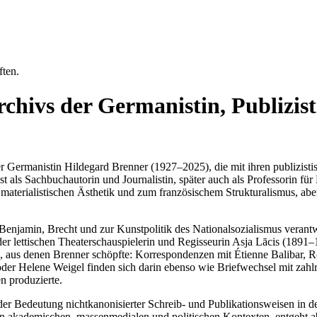
chivs der Germanistin, Publizis
 Germanistin Hildegard Brenner (1927–2025), die mit ihren publizistisch
 als Sachbuchautorin und Journalistin, später auch als Professorin für
r materialistischen Ästhetik und zum französischem Strukturalismus, a
 Benjamin, Brecht und zur Kunstpolitik des Nationalsozialismus veran
er lettischen Theaterschauspielerin und Regisseurin Asja Lācis (1891–
n, aus denen Brenner schöpfte: Korrespondenzen mit Étienne Balibar,
oder Helene Weigel finden sich darin ebenso wie Briefwechsel mit zahlr
n produzierte.
h der Bedeutung nichtkanonisierter Schreib- und Publikationsweisen in 
hen akademischen, massenmedialen und politischen Kontexten, entgeht ab