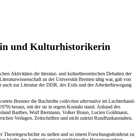
tin und Kulturhistorikerin
en Aktivitäten die literatur- und kulturtheoretischen Debatten der
 Literaturwissenschaft an der Universität Bremen tätig war, gab von
ber auch zur Literatur der DDR, des Exils und der Arbeiterbewegung
twortete Brenner die Buchreihe
collection
alternative
im Luchterhand-
1979) heraus, mit der sie in regem Kontakt stand. Anhand des
 Roland Barthes, Wolf Biermann, Volker Braun, Lucien Goldmann,
eichen Verlagen, Zeitschriften und nicht zuletzt Rundfunkanstalten,
der Theoriegeschichte zu stellen und so einem Forschungsdesiderat zu
er häufig der Aufmerksamkeit intellektueller Historiographien.