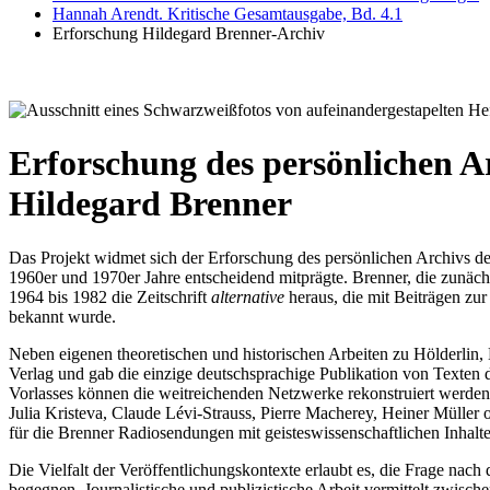
Hannah Arendt. Kritische Gesamtausgabe, Bd. 4.1
Erforschung Hildegard Brenner-Archiv
Erforschung des persönlichen Ar
Hildegard Brenner
Das Projekt widmet sich der Erforschung des persönlichen Archivs der
1960er und 1970er Jahre entscheidend mitprägte. Brenner, die zunächst
1964 bis 1982 die Zeitschrift
alternative
heraus, die mit Beiträgen zu
bekannt wurde.
Neben eigenen theoretischen und historischen Arbeiten zu Hölderlin,
Verlag und gab die einzige deutschsprachige Publikation von Texten d
Vorlasses können die weitreichenden Netzwerke rekonstruiert werde
Julia Kristeva, Claude Lévi-Strauss, Pierre Macherey, Heiner Müller 
für die Brenner Radiosendungen mit geisteswissenschaftlichen Inhalte
Die Vielfalt der Veröffentlichungskontexte erlaubt es, die Frage nac
begegnen. Journalistische und publizistische Arbeit vermittelt zwisc