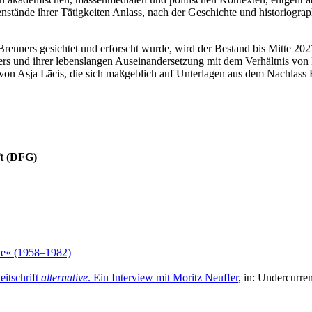
tände ihrer Tätigkeiten Anlass, nach der Geschichte und historiographi
 Brenners gesichtet und erforscht wurde, wird der Bestand bis Mitte 20
ers und ihrer lebenslangen Auseinandersetzung mit dem Verhältnis von K
 von Asja Lācis, die sich maßgeblich auf Unterlagen aus dem Nachlass B
ft (DFG)
tive« (1958–1982)
eitschrift
alternative
. Ein Interview mit Moritz Neuffer
, in: Undercurre