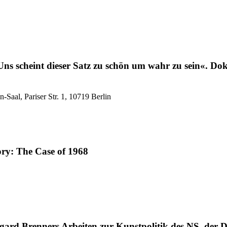
Uns scheint dieser Satz zu schön um wahr zu sein«. Do
Saal, Pariser Str. 1, 10719 Berlin
tory: The Case of 1968
egard Brenners Arbeiten zur Kunstpolitik des NS, de