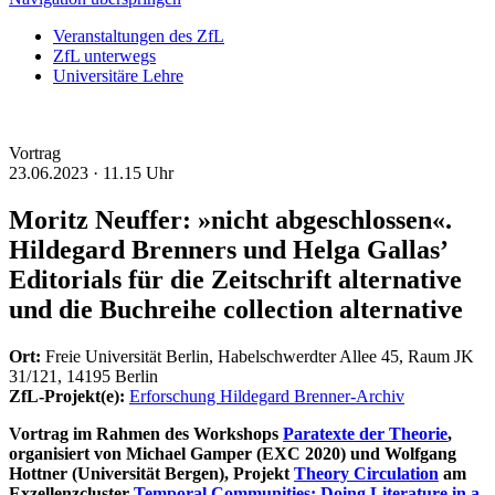
Veranstaltungen des ZfL
ZfL unterwegs
Universitäre Lehre
Vortrag
23.06.2023 ·
11.15 Uhr
Moritz Neuffer: »nicht abgeschlossen«.
Hildegard Brenners und Helga Gallas’
Editorials für die Zeitschrift alternative
und die Buchreihe collection alternative
Ort:
Freie Universität Berlin, Habelschwerdter Allee 45, Raum JK
31/121, 14195 Berlin
ZfL-Projekt(e):
Erforschung Hildegard Brenner-Archiv
Vortrag im Rahmen des Workshops
Paratexte der Theorie
,
organisiert von Michael Gamper (EXC 2020) und Wolfgang
Hottner (Universität Bergen), Projekt
Theory Circulation
am
Exzellenzcluster
Temporal Communities: Doing Literature in a