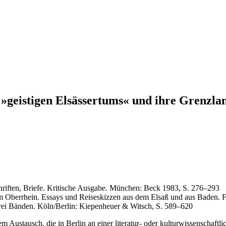
 »geistigen Elsässertums« und ihre Grenzla
Schriften, Briefe. Kritische Ausgabe. München: Beck 1983, S. 276–293
am Oberrhein. Essays und Reiseskizzen aus dem Elsaß und aus Baden. F
 drei Bänden. Köln/Berlin: Kiepenheuer & Witsch, S. 589–620
 Austausch, die in Berlin an einer literatur- oder kulturwissenschaftlic