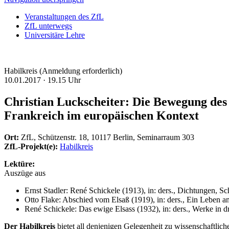
Veranstaltungen des ZfL
ZfL unterwegs
Universitäre Lehre
Habilkreis (Anmeldung erforderlich)
10.01.2017 ·
19.15 Uhr
Christian Luckscheiter: Die Bewegung des
Frankreich im europäischen Kontext
Ort:
ZfL, Schützenstr. 18, 10117 Berlin, Seminarraum 303
ZfL-Projekt(e):
Habilkreis
Lektüre:
Auszüge aus
Ernst Stadler: René Schickele (1913), in: ders., Dichtungen, 
Otto Flake: Abschied vom Elsaß (1919), in: ders., Ein Leben 
René Schickele: Das ewige Elsass (1932), in: ders., Werke in
Der Habilkreis
bietet all denjenigen Gelegenheit zu wissenschaftlichem