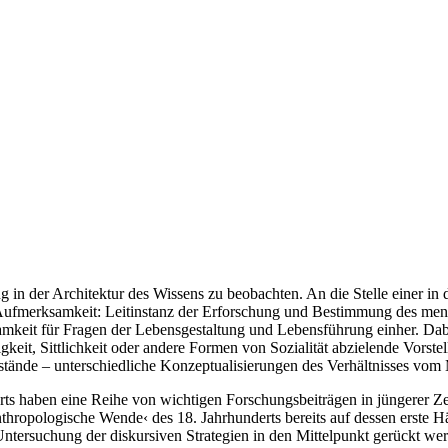
g in der Architektur des Wissens zu beobachten. An die Stelle einer in
der Aufmerksamkeit: Leitinstanz der Erforschung und Bestimmung des me
amkeit für Fragen der Lebensgestaltung und Lebensführung einher. Dabe
igkeit, Sittlichkeit oder andere Formen von Sozialität abzielende Vors
tände – unterschiedliche Konzeptualisierungen des Verhältnisses vom
ts haben eine Reihe von wichtigen Forschungsbeiträgen in jüngerer Ze
nthropologische Wende‹ des 18. Jahrhunderts bereits auf dessen erste 
Untersuchung der diskursiven Strategien in den Mittelpunkt gerückt we