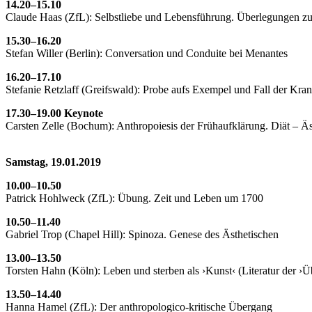
14.20–15.10
Claude Haas (ZfL): Selbstliebe und Lebensführung. Überlegungen zur
15.30–16.20
Stefan Willer (Berlin): Conversation und Conduite bei Menantes
16.20–17.10
Stefanie Retzlaff (Greifswald): Probe aufs Exempel und Fall der Kr
17.30–19.00 Keynote
Carsten Zelle (Bochum): Anthropoiesis der Frühaufklärung. Diät – Äs
Samstag, 19.01.2019
10.00–10.50
Patrick Hohlweck (ZfL): Übung. Zeit und Leben um 1700
10.50–11.40
Gabriel Trop (Chapel Hill): Spinoza. Genese des Ästhetischen
13.00–13.50
Torsten Hahn (Köln): Leben und sterben als ›Kunst‹ (Literatur der ›
13.50–14.40
Hanna Hamel (ZfL): Der anthropologico-kritische Übergang