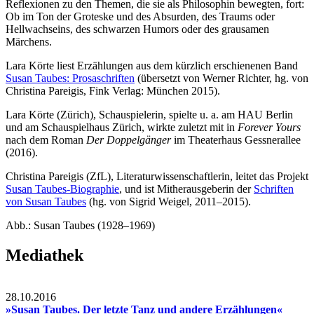
Reflexionen zu den Themen, die sie als Philosophin bewegten, fort:
Ob im Ton der Groteske und des Absurden, des Traums oder
Hellwachseins, des schwarzen Humors oder des grausamen
Märchens.
Lara Körte liest Erzählungen aus dem kürzlich erschienenen Band
Susan Taubes: Prosaschriften
(übersetzt von Werner Richter, hg. von
Christina Pareigis, Fink Verlag: München 2015).
Lara Körte (Zürich), Schauspielerin, spielte u. a. am HAU Berlin
und am Schauspielhaus Zürich, wirkte zuletzt mit in
Forever Yours
nach dem Roman
Der Doppelgänger
im Theaterhaus Gessnerallee
(2016).
Christina Pareigis (ZfL), Literaturwissenschaftlerin, leitet das Projekt
Susan Taubes-Biographie
, und ist Mitherausgeberin der
Schriften
von Susan Taubes
(hg. von Sigrid Weigel, 2011–2015).
Abb.: Susan Taubes (1928–1969)
Mediathek
28.10.2016
»Susan Taubes. Der letzte Tanz und andere Erzählungen«