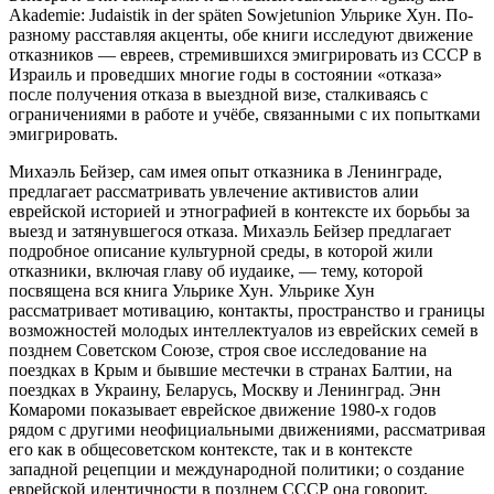
Akademie: Judaistik in der späten Sowjetunion Ульрике Хун.
По-
разному расставляя акценты, обе книги исследуют движение
отказников — евреев, стремившихся эмигрировать из СССР в
Израиль и проведших многие годы в состоянии «отказа»
после получения отказа в выездной визе, сталкиваясь с
ограничениями в работе и учёбе, связанными с их попытками
эмигрировать.
Михаэль Бейзер, сам имея опыт отказника в Ленинграде,
предлагает рассматривать увлечение активистов алии
еврейской историей и этнографией в контексте их борьбы за
выезд и затянувшегося отказа. Михаэль Бейзер предлагает
подробное описание культурной среды, в которой жили
отказники, включая главу об иудаике, — тему, которой
посвящена вся книга Ульрике Хун. Ульрике Хун
рассматривает мотивацию, контакты, пространство и границы
возможностей молодых интеллектуалов из еврейских семей в
позднем Советском Союзе, строя свое исследование на
поездках в Крым и бывшие местечки в странах Балтии, на
поездках в Украину, Беларусь, Москву и Ленинград. Энн
Комароми показывает еврейское движение 1980-х годов
рядом с другими неофициальными движениями, рассматривая
его как в общесоветском контексте, так и в контексте
западной рецепции и международной политики; о создание
еврейской идентичности в позднем СССР она говорит,