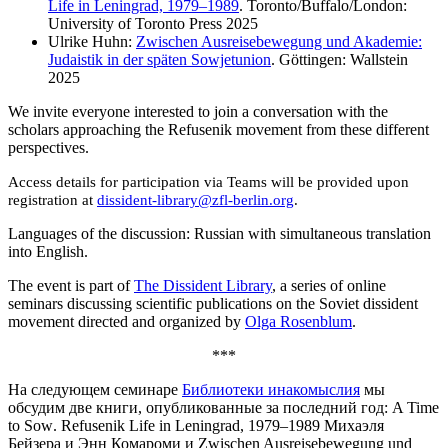
Life in Leningrad, 1979–1989
. Toronto/Buffalo/London:
University of Toronto Press 2025
Ulrike Huhn:
Zwischen Ausreisebewegung und Akademie:
Judaistik in der späten Sowjetunion
. Göttingen: Wallstein
2025
We invite everyone interested to join a conversation with the
scholars approaching the Refusenik movement from these different
perspectives.
Access details for participation via Teams will be provided upon
registration at
dissident-library@zfl-berlin.org
.
Languages of the discussion: Russian with simultaneous translation
into English.
The event is part of
The Dissident Library
, a series of online
seminars discussing scientific publications on the Soviet dissident
movement directed and organized by
Olga Rosenblum
.
***
На следующем семинаре
Библиотеки инакомыслия
мы
обсудим две книги, опубликованные за последний год:
A Time
to Sow
.
Refusenik Life in Leningrad, 1979–1989 М
ихаэля
Бейзера и
Э
нн Комароми и Zwischen Ausreisebewegung und