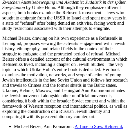
Zwischen Ausreisebewegung und Akademie: Judaistik in der späten
Sowjetunion
by Ulrike Huhn.
Although they emphasize different
aspects, both books examine the Refusenik movement—Jews who
sought to emigrate from the USSR to Israel and spent many years in
a state of “refusal” after being denied an exit visa, facing work and
study restrictions associated with their attempts to emigrate.
Michael Beizer, drawing on his own experience as a Refusenik in
Leningrad, proposes viewing the activists’ engagement with Jewish
history, ethnography, and related fields in the context of their
struggle to emigrate and the protracted period of refusal. Michael
Beizer
offers a detailed account of the cultural environment in which
Refuseniks lived, including a chapter on Jewish Studies—the very
topic to which Ulrike Huhn’s entire book is dedicated. Her book
examines the motivation, networks, and scope of action of young
Jewish intellectuals in the late Soviet Union and follows her research
and travels to Crimea and the former shtetls in the Baltic states,
Ukraine, Belarus, Moscow, and Leningrad
Ann Komaromi situates
the Jewish movement alongside other unofficial movements,
considering it both within the broader Soviet context and within the
framework of Western reception and international politics, as well as
exploring the construction of a Russian Jewish identity and
comparing it with its pre-revolutionary counterpart.
Michael Beizer, Ann Komaromi:
A Time to Sow. Refusenik