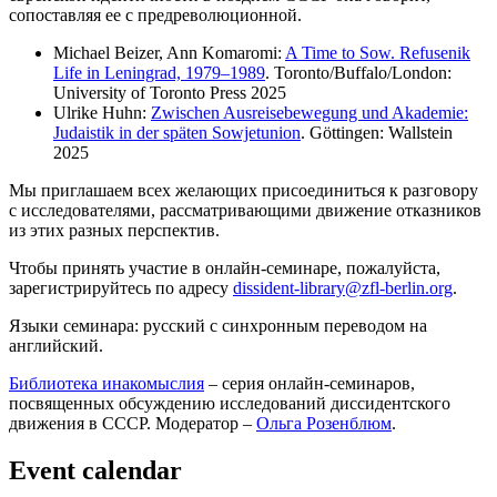
сопоставляя ее с предреволюционной.
Michael Beizer, Ann Komaromi:
A Time to Sow. Refusenik
Life in Leningrad, 1979–1989
. Toronto/Buffalo/London:
University of Toronto Press 2025
Ulrike Huhn:
Zwischen Ausreisebewegung und Akademie:
Judaistik in der späten Sowjetunion
. Göttingen: Wallstein
2025
Мы приглашаем всех желающих присоединиться к разговору
с исследователями, рассматривающими движение отказников
из этих разных перспектив.
Чтобы принять участие в онлайн-семинаре, пожалуйста,
зарегистрируйтесь по адресу
dissident
-
library
@
zfl
-
berlin
.
org
.
Языки семинара: русский с синхронным переводом на
английский.
Библиотека инакомыслия
– серия онлайн-семинаров,
посвященных обсуждению исследований диссидентского
движения в СССР.
Модератор –
Ольга Розенблюм
.
Event calendar