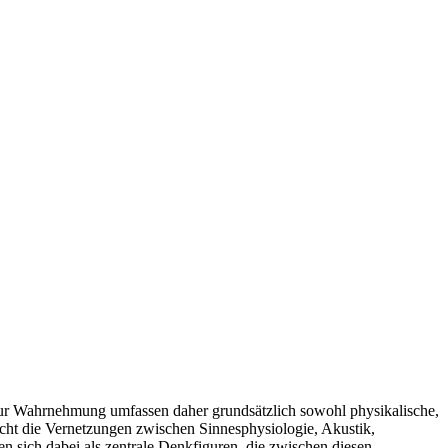
zur Wahrnehmung umfassen daher grundsätzlich sowohl physikalische,
ucht die Vernetzungen zwischen Sinnesphysiologie, Akustik,
 sich dabei als zentrale Denkfiguren, die zwischen diesen