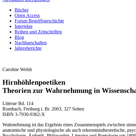
Bücher
Open Access
Forum Begriffsgeschichte
Interjekte
Reihen und Zeitschriften
Blog
Nachbarschaften
Jahresberichte
Caroline Welsh
Hirnhöhlenpoetiken
Theorien zur Wahrnehmung in Wissenschaf
Litterae Bd. 114
Rombach, Freiburg i. Br. 2003, 327 Seiten
ISBN 3-7930-9362-X
Wahrnehmung ist das Ergebnis eines Zusammenspiels zwischen sinnes
anatomische und physiologische als auch erkenntnistheoretische, psy
Psychologie, Ästhetik, Philosophie, Literatur und Poetologie um 180