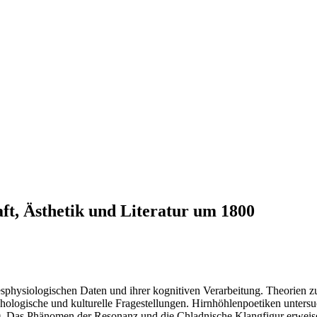
t, Ästhetik und Literatur um 1800
physiologischen Daten und ihrer kognitiven Verarbeitung. Theorien 
chologische und kulturelle Fragestellungen. Hirnhöhlenpoetiken unters
0. Das Phänomen der Resonanz und die Chladnische Klangfigur erweisen