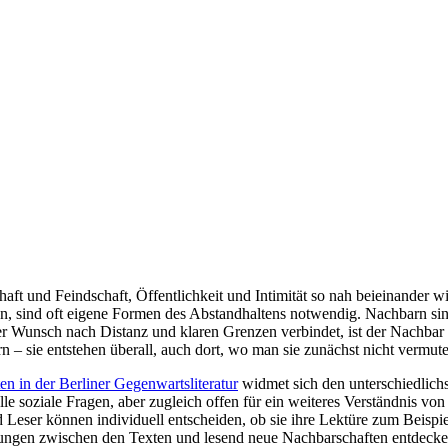
ft und Feindschaft, Öffentlichkeit und I
ntimit
ät so nah b
eieinander w
n, sind oft eigene Formen des Abstandhaltens notwendig. Nachbarn si
der Wunsch nach Distanz und klaren Grenzen verbindet, ist der Nachbar 
n – sie entstehen überall, auch dort, wo man sie zunächst nicht vermu
en in der Berliner Gegenwartsliteratur
widmet sich den unterschiedlic
 soziale Fragen, aber zugleich offen für ein weiteres Verständnis vo
 Leser können individuell ents
cheiden, ob sie ihre Lektüre zum Beispi
ndungen zwischen den Texten und lesend neue Nachbarschaften entdec