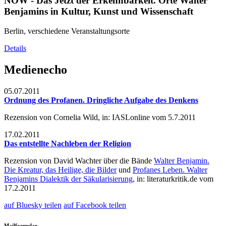
NOW - Das Jetzt der Erkennbarkeit. Orte Walter
Benjamins in Kultur, Kunst und Wissenschaft
Berlin, verschiedene Veranstaltungsorte
Details
Medienecho
05.07.2011
Ordnung des Profanen. Dringliche Aufgabe des Denkens
Rezension von Cornelia Wild, in: IASLonline vom 5.7.2011
17.02.2011
Das entstellte Nachleben der Religion
Rezension von David Wachter über die Bände
Walter Benjamin.
Die Kreatur, das Heilige, die Bilder
und
Profanes Leben. Walter
Benjamins Dialektik der Säkularisierung
, in: literaturkritik.de vom
17.2.2011
auf Bluesky teilen
auf Facebook teilen
Mailformular