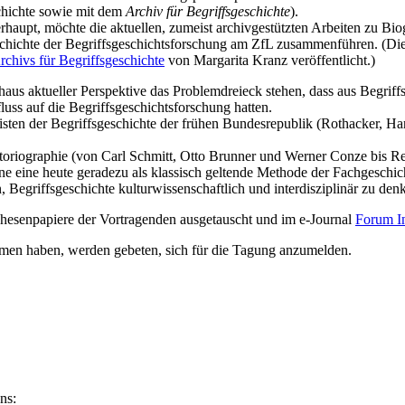
hichte sowie mit dem
Archiv für Begriffsgeschichte
).
haupt, möchte die aktuellen, zumeist archivgestützten Arbeiten zu Bi
chichte der Begriffsgeschichtsforschung am ZfL zusammenführen. (
Die
rchivs für Begriffsgeschichte
von Margarita Kranz veröffentlicht.)
aus aktueller Perspektive das Problemdreieck stehen, dass aus Begriffs
luss auf die Begriffsgeschichtsforschung hatten.
gonisten der Begriffsgeschichte der frühen Bundesrepublik (Rothacker, H
istoriographie (von Carl Schmitt, Otto Brunner und Werner Conze bis R
rne eine heute geradezu als klassisch geltende Methode der Fachgesch
, Begriffsgeschichte kulturwissenschaftlich und interdisziplinär zu den
hesenpapiere der Vortragenden ausgetauscht und im e-Journal
Forum In
men haben, werden gebeten, sich für die Tagung anzumelden.
ns: