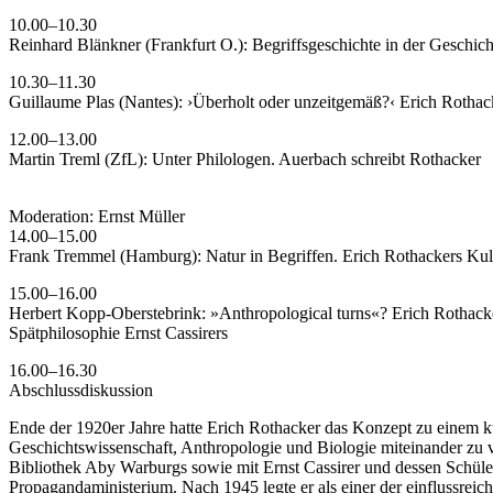
10.00–10.30
Reinhard Blänkner (Frankfurt O.): Begriffsgeschichte in der Geschic
10.30–11.30
Guillaume Plas (Nantes): ›Überholt oder unzeitgemäß?‹ Erich Rothac
12.00–13.00
Martin Treml (ZfL): Unter Philologen. Auerbach schreibt Rothacker
Moderation: Ernst Müller
14.00–15.00
Frank Tremmel (Hamburg): Natur in Begriffen. Erich Rothackers Kultu
15.00–16.00
Herbert Kopp-Oberstebrink: »Anthropological turns«? Erich Rothack
Spätphilosophie Ernst Cassirers
16.00–16.30
Abschlussdiskussion
Ende der 1920er Jahre hatte Erich Rothacker das Konzept zu einem k
Geschichtswissenschaft, Anthropologie und Biologie miteinander zu 
Bibliothek Aby Warburgs sowie mit Ernst Cassirer und dessen Schüle
Propagandaministerium. Nach 1945 legte er als einer der einflussreic