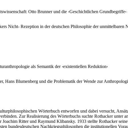
htswissenschaft: Otto Brunner und die ›Geschichtlichen Grundbegriffe‹ 
kers Nicht- Rezeption in der deutschen Philosophie der unmittelbaren
ranthropologie als Semantik der ›existentiellen Reduktion‹
er, Hans Blumenberg und die Problematik der Wende zur Anthropologie
ulturphilosophischen Wörterbuch entworfen und dabei versucht, Ansätz
verbinden. Zur Realisierung des Wörterbuchs suchte Rothacker unter a
r Joachim Ritter und Raymund Klibansky. 1933 stellte Rothacker seine
hsten bundesdeutschen Nachkriegsphilosophen die institutionellen Vora