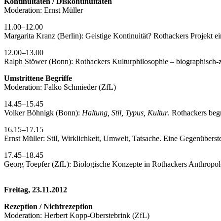
Kontinuitäten / Diskontinuitäten
Moderation: Ernst Müller
11.00–12.00
Margarita Kranz (Berlin): Geistige Kontinuität? Rothackers Projekt
12.00–13.00
Ralph Stöwer (Bonn): Rothackers Kulturphilosophie – biographisch-ze
Umstrittene Begriffe
Moderation: Falko Schmieder (ZfL)
14.45–15.45
Volker Böhnigk (Bonn):
Haltung, Stil, Typus, Kultur
. Rothackers begr
16.15–17.15
Ernst Müller: Stil, Wirklichkeit, Umwelt, Tatsache. Eine Gegenübers
17.45–18.45
Georg Toepfer (ZfL): Biologische Konzepte in Rothackers Anthropol
Freitag, 23.11.2012
Rezeption / Nichtrezeption
Moderation: Herbert Kopp-Oberstebrink (ZfL)