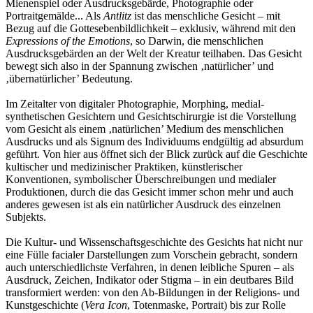
Mienenspiel oder Ausdrucksgebärde, Photographie oder
Portraitgemälde... Als
Antlitz
ist das menschliche Gesicht – mit
Bezug auf die Gottesebenbildlichkeit – exklusiv, während mit den
Expressions of the Emotions
, so Darwin, die menschlichen
Ausdrucksgebärden an der Welt der Kreatur teilhaben. Das Gesicht
bewegt sich also in der Spannung zwischen ‚natürlicher’ und
‚übernatürlicher’ Bedeutung.
Im Zeitalter von digitaler Photographie, Morphing, medial-
synthetischen Gesichtern und Gesichtschirurgie ist die Vorstellung
vom Gesicht als einem ‚natürlichen’ Medium des menschlichen
Ausdrucks und als Signum des Individuums endgültig ad absurdum
geführt. Von hier aus öffnet sich der Blick zurück auf die Geschichte
kultischer und medizinischer Praktiken, künstlerischer
Konventionen, symbolischer Überschreibungen und medialer
Produktionen, durch die das Gesicht immer schon mehr und auch
anderes gewesen ist als ein natürlicher Ausdruck des einzelnen
Subjekts.
Die Kultur- und Wissenschaftsgeschichte des Gesichts hat nicht nur
eine Fülle facialer Darstellungen zum Vorschein gebracht, sondern
auch unterschiedlichste Verfahren, in denen leibliche Spuren – als
Ausdruck, Zeichen, Indikator oder Stigma – in ein deutbares Bild
transformiert werden: von den Ab-Bildungen in der Religions- und
Kunstgeschichte (
Vera Icon
, Totenmaske, Portrait) bis zur Rolle