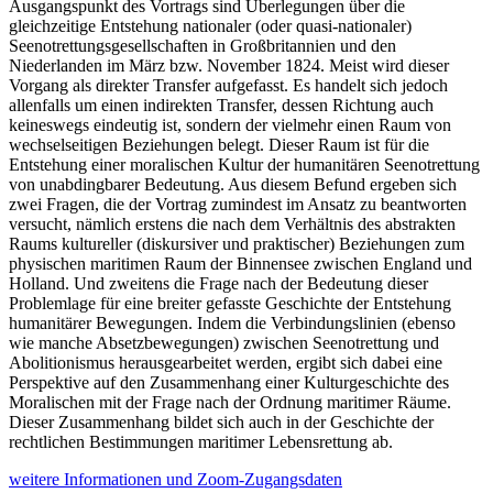
Ausgangspunkt des Vortrags sind Überlegungen über die
gleichzeitige Entstehung nationaler (oder quasi-nationaler)
Seenotrettungsgesellschaften in Großbritannien und den
Niederlanden im März bzw. November 1824. Meist wird dieser
Vorgang als direkter Transfer aufgefasst. Es handelt sich jedoch
allenfalls um einen indirekten Transfer, dessen Richtung auch
keineswegs eindeutig ist, sondern der vielmehr einen Raum von
wechselseitigen Beziehungen belegt. Dieser Raum ist für die
Entstehung einer moralischen Kultur der humanitären Seenotrettung
von unabdingbarer Bedeutung. Aus diesem Befund ergeben sich
zwei Fragen, die der Vortrag zumindest im Ansatz zu beantworten
versucht, nämlich erstens die nach dem Verhältnis des abstrakten
Raums kultureller (diskursiver und praktischer) Beziehungen zum
physischen maritimen Raum der Binnensee zwischen England und
Holland. Und zweitens die Frage nach der Bedeutung dieser
Problemlage für eine breiter gefasste Geschichte der Entstehung
humanitärer Bewegungen. Indem die Verbindungslinien (ebenso
wie manche Absetzbewegungen) zwischen Seenotrettung und
Abolitionismus herausgearbeitet werden, ergibt sich dabei eine
Perspektive auf den Zusammenhang einer Kulturgeschichte des
Moralischen mit der Frage nach der Ordnung maritimer Räume.
Dieser Zusammenhang bildet sich auch in der Geschichte der
rechtlichen Bestimmungen maritimer Lebensrettung ab.
weitere Informationen und Zoom-Zugangsdaten