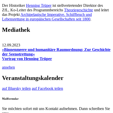
Der Historiker
Henning Trüper
ist stellvertretender Direktor des
ZfL, Ko-Leiter des Programmbereichs
Theoriegeschichte
und leitet
das Projekt
Archipelagische Imperative. Schiffbruch und
Lebensrettung in europäischen Gesellschaften seit 1800
.
Mediathek
12.09.2023
»Binnenmeere und humanitäre Raumordnung: Zur Geschichte
der Seenotrettung«
Vortrag von Henning Trüper
ansehen
Veranstaltungskalender
auf Bluesky teilen
auf Facebook teilen
Mailformular
Sie möchten sofort mit uns Kontakt aufnehmen. Dann schreiben Sie