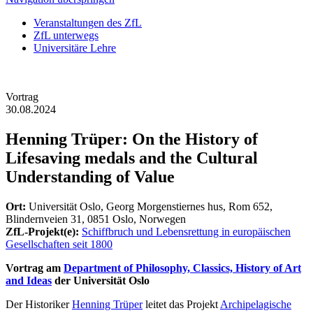
Veranstaltungen des ZfL
ZfL unterwegs
Universitäre Lehre
Vortrag
30.08.2024
Henning Trüper: On the History of
Lifesaving medals and the Cultural
Understanding of Value
Ort:
Universität Oslo, Georg Morgenstiernes hus, Rom 652,
Blindernveien 31, 0851 Oslo, Norwegen
ZfL-Projekt(e):
Schiffbruch und Lebensrettung in europäischen
Gesellschaften seit 1800
Vortrag am
Department of Philosophy, Classics, History of Art
and Ideas
der Universität Oslo
Der Historiker
Henning Trüper
leitet das Projekt
Archipelagische