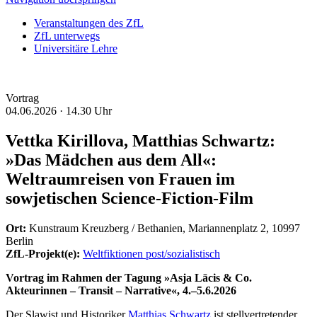
Veranstaltungen des ZfL
ZfL unterwegs
Universitäre Lehre
Vortrag
04.06.2026 ·
14.30 Uhr
Vettka Kirillova, Matthias Schwartz:
»Das Mädchen aus dem All«:
Weltraumreisen von Frauen im
sowjetischen Science-Fiction-Film
Ort:
Kunstraum Kreuzberg / Bethanien, Mariannenplatz 2, 10997
Berlin
ZfL-Projekt(e):
Weltfiktionen post/sozialistisch
Vortrag im Rahmen der Tagung »Asja Lācis & Co.
Akteurinnen – Transit – Narrative«, 4.–5.6.2026
Der Slawist und Historiker
Matthias Schwartz
ist stellvertretender