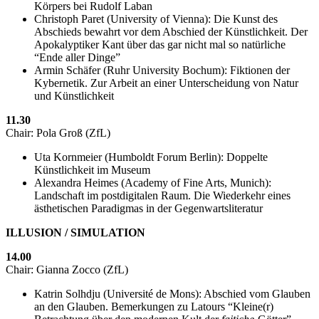
Körpers bei Rudolf Laban
Christoph Paret (University of Vienna): Die Kunst des
Abschieds bewahrt vor dem Abschied der Künstlichkeit. Der
Apokalyptiker Kant über das gar nicht mal so natürliche
“Ende aller Dinge”
Armin Schäfer (Ruhr University Bochum): Fiktionen der
Kybernetik. Zur Arbeit an einer Unterscheidung von Natur
und Künstlichkeit
11.30
Chair: Pola Groß (ZfL)
Uta Kornmeier (Humboldt Forum Berlin): Doppelte
Künstlichkeit im Museum
Alexandra Heimes (Academy of Fine Arts, Munich):
Landschaft im postdigitalen Raum. Die Wiederkehr eines
ästhetischen Paradigmas in der Gegenwartsliteratur
ILLUSION / SIMULATION
14.00
Chair: Gianna Zocco (ZfL)
Katrin Solhdju (Université de Mons): Abschied vom Glauben
an den Glauben. Bemerkungen zu Latours “Kleine(r)