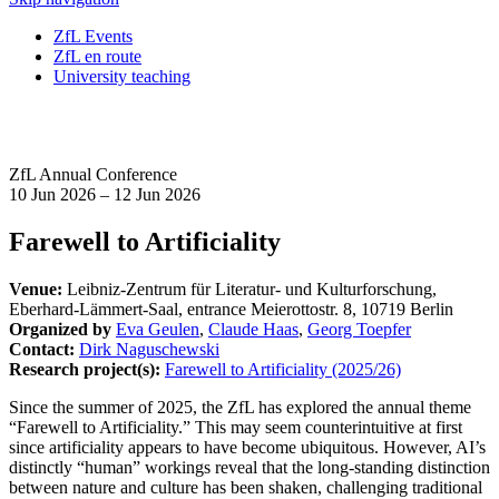
ZfL Events
ZfL en route
University teaching
ZfL Annual Conference
10 Jun 2026 – 12 Jun 2026
Farewell to Artificiality
Venue:
Leibniz-Zentrum für Literatur- und Kulturforschung,
Eberhard-Lämmert-Saal, entrance Meierottostr. 8, 10719 Berlin
Organized by
Eva Geulen
,
Claude Haas
,
Georg Toepfer
Contact:
Dirk Naguschewski
Research project(s):
Farewell to Artificiality (2025/26)
Since the summer of 2025, the ZfL has explored the annual theme
“Farewell to Artificiality.” This may seem counterintuitive at first
since artificiality appears to have become ubiquitous. However, AI’s
distinctly “human” workings reveal that the long-standing distinction
between nature and culture has been shaken, challenging traditional