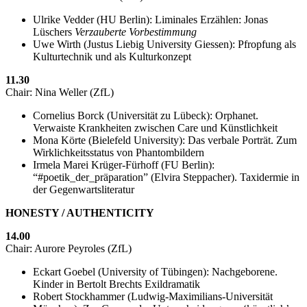
Ulrike Vedder (HU Berlin): Liminales Erzählen: Jonas
Lüschers
Verzauberte Vorbestimmung
Uwe Wirth (Justus Liebig University Giessen): Pfropfung als
Kulturtechnik und als Kulturkonzept
11.30
Chair: Nina Weller (ZfL)
Cornelius Borck (Universität zu Lübeck): Orphanet.
Verwaiste Krankheiten zwischen Care und Künstlichkeit
Mona Körte (Bielefeld University): Das verbale Porträt. Zum
Wirklichkeitsstatus von Phantombildern
Irmela Marei Krüger-Fürhoff (FU Berlin):
“#poetik_der_präparation” (Elvira Steppacher). Taxidermie in
der Gegenwartsliteratur
HONESTY / AUTHENTICITY
14.00
Chair: Aurore Peyroles (ZfL)
Eckart Goebel (University of Tübingen): Nachgeborene.
Kinder in Bertolt Brechts Exildramatik
Robert Stockhammer (Ludwig-Maximilians-Universität