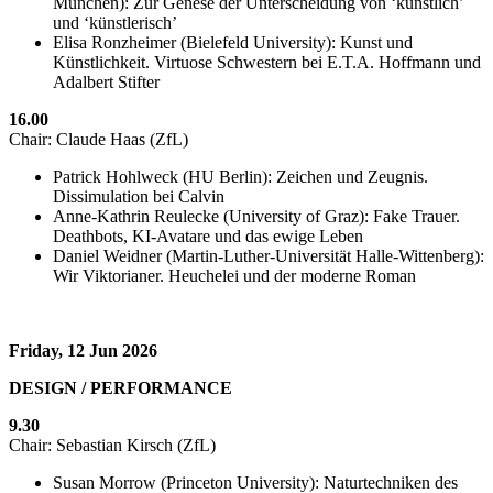
München): Zur Genese der Unterscheidung von ‘künstlich’
und ‘künstlerisch’
Elisa Ronzheimer (Bielefeld University): Kunst und
Künstlichkeit. Virtuose Schwestern bei E.T.A. Hoffmann und
Adalbert Stifter
16.00
Chair: Claude Haas (ZfL)
Patrick Hohlweck (HU Berlin): Zeichen und Zeugnis.
Dissimulation bei Calvin
Anne-Kathrin Reulecke (University of Graz): Fake Trauer.
Deathbots, KI-Avatare und das ewige Leben
Daniel Weidner (Martin-Luther-Universität Halle-Wittenberg):
Wir Viktorianer. Heuchelei und der moderne Roman
Friday, 12 Jun 2026
DESIGN / PERFORMANCE
9.30
Chair: Sebastian Kirsch (ZfL)
Susan Morrow (Princeton University): Naturtechniken des