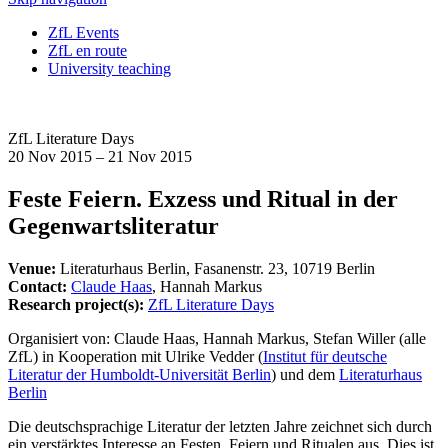
ZfL Events
ZfL en route
University teaching
ZfL Literature Days
20 Nov 2015 – 21 Nov 2015
Feste Feiern. Exzess und Ritual in der
Gegenwartsliteratur
Venue:
Literaturhaus Berlin, Fasanenstr. 23, 10719 Berlin
Contact:
Claude Haas
, Hannah Markus
Research project(s):
ZfL Literature Days
Organisiert von: Claude Haas, Hannah Markus, Stefan Willer (alle
ZfL) in Kooperation mit Ulrike Vedder (
Institut für deutsche
Literatur der Humboldt-Universität Berlin
) und dem
Literaturhaus
Berlin
Die deutschsprachige Literatur der letzten Jahre zeichnet sich durch
ein verstärktes Interesse an Festen, Feiern und Ritualen aus. Dies ist