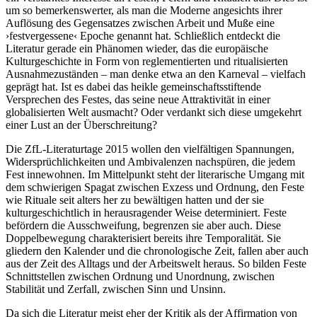
um so bemerkenswerter, als man die Moderne angesichts ihrer
Auflösung des Gegensatzes zwischen Arbeit und Muße eine
›festvergessene‹ Epoche genannt hat. Schließlich entdeckt die
Literatur gerade ein Phänomen wieder, das die europäische
Kulturgeschichte in Form von reglementierten und ritualisierten
Ausnahmezuständen – man denke etwa an den Karneval – vielfach
geprägt hat. Ist es dabei das heikle gemeinschaftsstiftende
Versprechen des Festes, das seine neue Attraktivität in einer
globalisierten Welt ausmacht? Oder verdankt sich diese umgekehrt
einer Lust an der Überschreitung?
Die ZfL-Literaturtage 2015 wollen den vielfältigen Spannungen,
Widersprüchlichkeiten und Ambivalenzen nachspüren, die jedem
Fest innewohnen. Im Mittelpunkt steht der literarische Umgang mit
dem schwierigen Spagat zwischen Exzess und Ordnung, den Feste
wie Rituale seit alters her zu bewältigen hatten und der sie
kulturgeschichtlich in herausragender Weise determiniert. Feste
befördern die Ausschweifung, begrenzen sie aber auch. Diese
Doppelbewegung charakterisiert bereits ihre Temporalität. Sie
gliedern den Kalender und die chronologische Zeit, fallen aber auch
aus der Zeit des Alltags und der Arbeitswelt heraus. So bilden Feste
Schnittstellen zwischen Ordnung und Unordnung, zwischen
Stabilität und Zerfall, zwischen Sinn und Unsinn.
Da sich die Literatur meist eher der Kritik als der Affirmation von