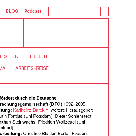
BLOG
Podcast
BLIOTHEK
STELLEN
MA
ARBEITSKREISE
fördert durch die Deutsche
rschungsgemeinschaft (DFG)
1992–2005
itung:
Karlheinz Barck †
, weitere Herausgeber:
rtin Fontius (Uni Potsdam), Dieter Schlenstedt,
rkhart Steinwachs, Friedrich Wolfzettel (Uni
nkfurt)
arbeitung:
Christine Blättler, Bertolt Fessen,