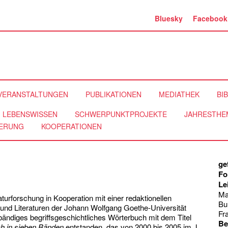
Bluesky
Facebook
VERANSTALTUNGEN
PUBLIKATIONEN
MEDIATHEK
BI
LEBENSWISSEN
SCHWERPUNKTPROJEKTE
JAHRESTHE
ERUNG
KOOPERATIONEN
ge
Fo
Le
Ma
aturforschung in Kooperation mit einer redaktionellen
Bu
 und Literaturen der Johann Wolfgang Goethe-Universität
Fra
nbändiges begriffsgeschichtliches Wörterbuch mit dem Titel
Be
ch in sieben Bänden
entstanden, das von 2000 bis 2005 im J.