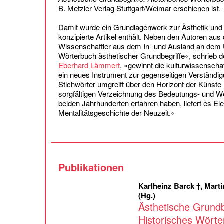
B. Metzler Verlag Stuttgart/Weimar erschienen ist.
Damit wurde ein Grundlagenwerk zur Ästhetik und
konzipierte Artikel enthält. Neben den Autoren au
Wissenschaftler aus dem In- und Ausland an dem 
Wörterbuch ästhetischer Grundbegriffe«, schrieb d
Eberhard Lämmert
, »gewinnt die kulturwissensch
ein neues Instrument zur gegenseitigen Verständ
Stichwörter umgreift über den Horizont der Künste
sorgfältigen Verzeichnung des Bedeutungs- und Wer
beiden Jahrhunderten erfahren haben, liefert es E
Mentalitätsgeschichte der Neuzeit.«
Publikationen
Karlheinz Barck †, Marti
(Hg.)
Ästhetische Grundb
Historisches Wörte