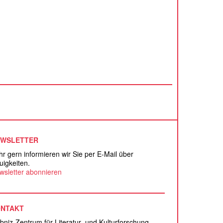
EWSLETTER
hr gern informieren wir Sie per E-Mail über
uigkeiten.
wsletter abonnieren
ONTAKT
ibniz-Zentrum für Literatur- und Kulturforschung