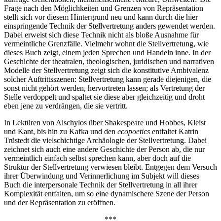
Frage nach den Möglichkeiten und Grenzen von Repräsentation
stellt sich vor diesem Hintergrund neu und kann durch die hier
einspringende Technik der Stellvertretung anders gewendet werden.
Dabei erweist sich diese Technik nicht als bloße Ausnahme für
vermeintliche Grenzfälle. Vielmehr wohnt die Stellvertretung, wie
dieses Buch zeigt, einem jeden Sprechen und Handeln inne. In der
Geschichte der theatralen, theologischen, juridischen und narrativen
Modelle der Stellvertretung zeigt sich die konstitutive Ambivalenz
solcher Auftrittsszenen: Stellvertretung kann gerade diejenigen, die
sonst nicht gehört werden, hervortreten lassen; als Vertretung der
Stelle verdoppelt und spaltet sie diese aber gleichzeitig und droht
eben jene zu verdrängen, die sie vertritt.
In Lektüren von Aischylos über Shakespeare und Hobbes, Kleist
und Kant, bis hin zu Kafka und den
ecopoetics
entfaltet Katrin
Trüstedt die vielschichtige Archäologie der Stellvertretung. Dabei
zeichnet sich auch eine andere Geschichte der Person ab, die nur
vermeintlich einfach selbst sprechen kann, aber doch auf die
Struktur der Stellvertretung verwiesen bleibt. Entgegen dem Versuch
ihrer Überwindung und Verinnerlichung im Subjekt will dieses
Buch die interpersonale Technik der Stellvertretung in all ihrer
Komplexität entfalten, um so eine dynamischere Szene der Person
und der Repräsentation zu eröffnen.
***