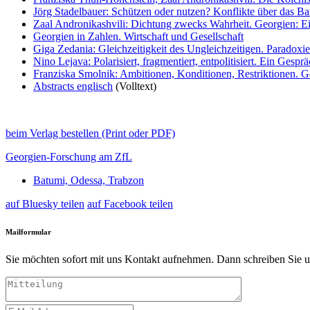
Jörg Stadelbauer: Schützen oder nutzen? Konflikte über das B
Zaal Andronikashvili: Dichtung zwecks Wahrheit. Georgien: Ei
Georgien in Zahlen. Wirtschaft und Gesellschaft
Giga Zedania: Gleichzeitigkeit des Ungleichzeitigen. Paradoxie
Nino Lejava: Polarisiert, fragmentiert, entpolitisiert. Ein Gespr
Franziska Smolnik: Ambitionen, Konditionen, Restriktionen. G
Abstracts englisch
(Volltext)
beim Verlag bestellen (Print oder PDF)
Georgien-Forschung am ZfL
Batumi, Odessa, Trabzon
auf Bluesky teilen
auf Facebook teilen
Mailformular
Sie möchten sofort mit uns Kontakt aufnehmen. Dann schreiben Sie u