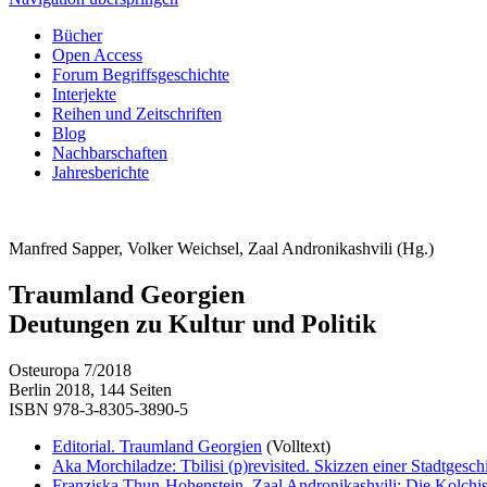
Bücher
Open Access
Forum Begriffsgeschichte
Interjekte
Reihen und Zeitschriften
Blog
Nachbarschaften
Jahresberichte
Manfred Sapper, Volker Weichsel, Zaal Andronikashvili (Hg.)
Traumland Georgien
Deutungen zu Kultur und Politik
Osteuropa 7/2018
Berlin 2018, 144 Seiten
ISBN 978-3-8305-3890-5
Editorial. Traumland Georgien
(Volltext)
Aka Morchiladze: Tbilisi (p)revisited. Skizzen einer Stadtgesch
Franziska Thun-Hohenstein, Zaal Andronikashvili: Die Kolch