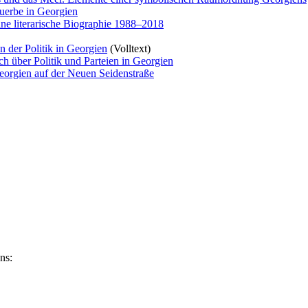
auerbe in Georgien
ne literarische Biographie 1988–2018
n der Politik in Georgien
(Volltext)
äch über Politik und Parteien in Georgien
eorgien auf der Neuen Seidenstraße
ns: