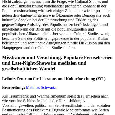
Nicht zuletzt geht es auch um die Frage, wie Cultural Studies und
die Populismusforschung voneinander profitieren können: In der
Populismusforschung wird seit einiger Zeit immer wieder postuliert,
neben den ›harten‹ Kriterien wie Ökonomie oder Demografie auch
kulturelle Aspekte bei der Untersuchung und Erklärung des
gegenwärtigen Aufstiegs des Populismus zu berücksichtigen; und
umgekehrt kann der Blick auf die populärkulturellen und
populistischen Allianzen die bisher von den Cultural Studies wenig
beachtete Seite der Politisierungsprozesse in der populären Kultur
beleuchten und somit neue Anregungen für die Diskussion um den
Hauptgegenstand der Cultural Studies liefern.
Misstrauen und Verachtung. Populäre Fernsehserien
und Late-Night-Shows im medialen und
gesellschaftlichen Wandel
Leibniz-Zentrum für Literatur- und Kulturforschung (ZfL)
Bearbeitung:
Matthias Schwartz
Als Traumfabrik und Wahrheitsmedium spielt das Fernsehen nach
wie vor eine Schlüsselrolle bei der Herausbildung von
Vorstellungswelten, politischem Selbstverständnis und der sozialen
Positionierung des Publikums. Digitale Medienformate wie Serien
und politische Talkshows können enorme Anziehungskraft und