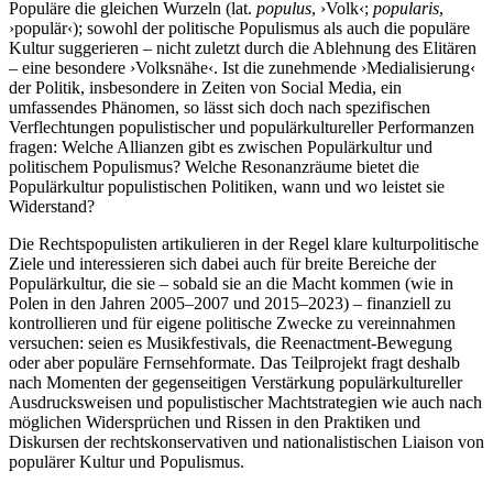
Populäre die gleichen Wurzeln (lat.
populus
, ›Volk‹;
popularis
,
›populär‹); sowohl der politische Populismus als auch die populäre
Kultur suggerieren ‒ nicht zuletzt durch die Ablehnung des Elitären
‒ eine besondere ›Volksnähe‹. Ist die zunehmende ›Medialisierung‹
der Politik, insbesondere in Zeiten von Social Media, ein
umfassendes Phänomen, so lässt sich doch nach spezifischen
Verflechtungen populistischer und populärkultureller Performanzen
fragen: Welche Allianzen gibt es zwischen Populärkultur und
politischem Populismus? Welche Resonanzräume bietet die
Populärkultur populistischen Politiken, wann und wo leistet sie
Widerstand?
Die Rechtspopulisten artikulieren in der Regel klare kulturpolitische
Ziele und interessieren sich dabei auch für breite Bereiche der
Populärkultur, die sie ‒ sobald sie an die Macht kommen (wie in
Polen in den Jahren 2005–2007 und 2015–2023) ‒ finanziell zu
kontrollieren und für eigene politische Zwecke zu vereinnahmen
versuchen: seien es Musikfestivals, die Reenactment-Bewegung
oder aber populäre Fernsehformate. Das Teilprojekt fragt deshalb
nach Momenten der gegenseitigen Verstärkung populärkultureller
Ausdrucksweisen und populistischer Machtstrategien wie auch nach
möglichen Widersprüchen und Rissen in den Praktiken und
Diskursen der rechtskonservativen und nationalistischen Liaison von
populärer Kultur und Populismus.