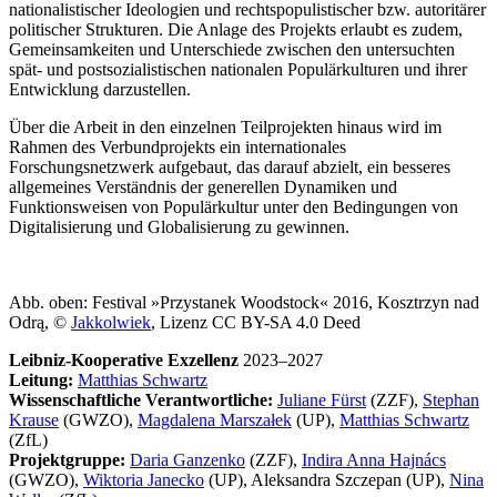
nationalistischer Ideologien und rechtspopulistischer bzw. autoritärer
politischer Strukturen. Die Anlage des Projekts erlaubt es zudem,
Gemeinsamkeiten und Unterschiede zwischen den untersuchten
spät- und postsozialistischen nationalen Populärkulturen und ihrer
Entwicklung darzustellen.
Über die Arbeit in den einzelnen Teilprojekten hinaus wird im
Rahmen des Verbundprojekts ein internationales
Forschungsnetzwerk aufgebaut, das darauf abzielt, ein besseres
allgemeines Verständnis der generellen Dynamiken und
Funktionsweisen von Populärkultur unter den Bedingungen von
Digitalisierung und Globalisierung zu gewinnen.
Abb. oben: Festival »Przystanek Woodstock« 2016, Kosztrzyn nad
Odrą, ©
Jakkolwiek
, Lizenz CC BY-SA 4.0 Deed
Leibniz-Kooperative Exzellenz
2023–2027
Leitung:
Matthias Schwartz
Wissenschaftliche Verantwortliche:
Juliane Fürst
(ZZF),
Stephan
Krause
(GWZO),
Magdalena Marszałek
(UP),
Matthias Schwartz
(ZfL)
Projektgruppe:
Daria Ganzenko
(ZZF),
Indira Anna Hajnács
(GWZO),
Wiktoria Janecko
(UP), Aleksandra Szczepan (UP),
Nina