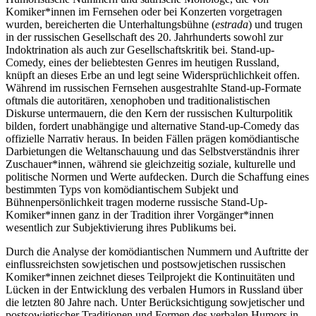
Komiker*innen im Fernsehen oder bei Konzerten vorgetragen
wurden, bereicherten die Unterhaltungsbühne (
estrada
) und trugen
in der russischen Gesellschaft des 20. Jahrhunderts sowohl zur
Indoktrination als auch zur Gesellschaftskritik bei. Stand-up-
Comedy, eines der beliebtesten Genres im heutigen Russland,
knüpft an dieses Erbe an und legt seine Widersprüchlichkeit offen.
Während im russischen Fernsehen ausgestrahlte Stand-up-Formate
oftmals die autoritären, xenophoben und traditionalistischen
Diskurse untermauern, die den Kern der russischen Kulturpolitik
bilden, fordert unabhängige und alternative Stand-up-Comedy das
offizielle Narrativ heraus. In beiden Fällen prägen komödiantische
Darbietungen die Weltanschauung und das Selbstverständnis ihrer
Zuschauer*innen, während sie gleichzeitig soziale, kulturelle und
politische Normen und Werte aufdecken. Durch die Schaffung eines
bestimmten Typs von komödiantischem Subjekt und
Bühnenpersönlichkeit tragen moderne russische Stand-Up-
Komiker*innen ganz in der Tradition ihrer Vorgänger*innen
wesentlich zur Subjektivierung ihres Publikums bei.
Durch die Analyse der komödiantischen Nummern und Auftritte der
einflussreichsten sowjetischen und postsowjetischen russischen
Komiker*innen zeichnet dieses Teilprojekt die Kontinuitäten und
Lücken in der Entwicklung des verbalen Humors in Russland über
die letzten 80 Jahre nach. Unter Berücksichtigung sowjetischer und
postsowjetischer Traditionen und Formen des verbalen Humors in