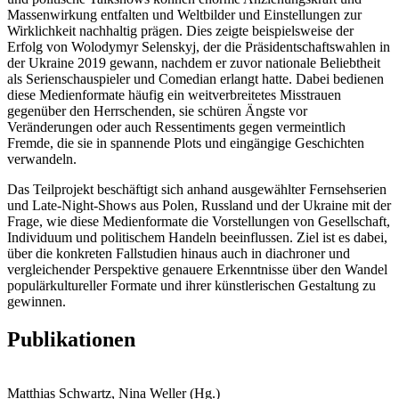
Massenwirkung entfalten und Weltbilder und Einstellungen zur
Wirklichkeit nachhaltig prägen. Dies zeigte beispielsweise der
Erfolg von Wolodymyr Selenskyj, der die Präsidentschaftswahlen in
der Ukraine 2019 gewann, nachdem er zuvor nationale Beliebtheit
als Serienschauspieler und Comedian erlangt hatte. Dabei bedienen
diese Medienformate häufig ein weitverbreitetes Misstrauen
gegenüber den Herrschenden, sie schüren Ängste vor
Veränderungen oder auch Ressentiments gegen vermeintlich
Fremde, die sie in spannende Plots und eingängige Geschichten
verwandeln.
Das Teilprojekt beschäftigt sich anhand ausgewählter Fernsehserien
und Late-Night-Shows aus Polen, Russland und der Ukraine mit der
Frage, wie diese Medienformate die Vorstellungen von Gesellschaft,
Individuum und politischem Handeln beeinflussen. Ziel ist es dabei,
über die konkreten Fallstudien hinaus auch in diachroner und
vergleichender Perspektive genauere Erkenntnisse über den Wandel
populärkultureller Formate und ihrer künstlerischen Gestaltung zu
gewinnen.
Publikationen
Matthias Schwartz, Nina Weller (Hg.)