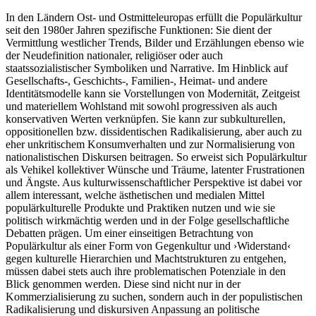
In den Ländern Ost- und Ostmitteleuropas erfüllt die Populärkultur
seit den 1980er Jahren spezifische Funktionen: Sie dient der
Vermittlung westlicher Trends, Bilder und Erzählungen ebenso wie
der Neudefinition nationaler, religiöser oder auch
staatssozialistischer Symboliken und Narrative. Im Hinblick auf
Gesellschafts-, Geschichts-, Familien-, Heimat- und andere
Identitätsmodelle kann sie Vorstellungen von Modernität, Zeitgeist
und materiellem Wohlstand mit sowohl progressiven als auch
konservativen Werten verknüpfen. Sie kann zur subkulturellen,
oppositionellen bzw. dissidentischen Radikalisierung, aber auch zu
eher unkritischem Konsumverhalten und zur Normalisierung von
nationalistischen Diskursen beitragen. So erweist sich Populärkultur
als Vehikel kollektiver Wünsche und Träume, latenter Frustrationen
und Ängste. Aus kulturwissenschaftlicher Perspektive ist dabei vor
allem interessant, welche ästhetischen und medialen Mittel
populärkulturelle Produkte und Praktiken nutzen und wie sie
politisch wirkmächtig werden und in der Folge gesellschaftliche
Debatten prägen. Um einer einseitigen Betrachtung von
Populärkultur als einer Form von Gegenkultur und ›Widerstand‹
gegen kulturelle Hierarchien und Machtstrukturen zu entgehen,
müssen dabei stets auch ihre problematischen Potenziale in den
Blick genommen werden. Diese sind nicht nur in der
Kommerzialisierung zu suchen, sondern auch in der populistischen
Radikalisierung und diskursiven Anpassung an politische