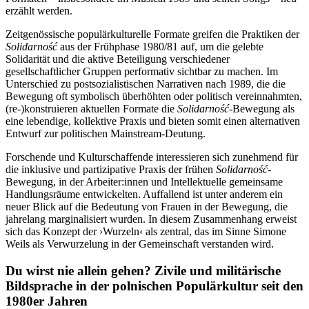
erzählt werden.
Zeitgenössische populärkulturelle Formate greifen die Praktiken der
Solidarność
aus der Frühphase 1980/81 auf, um die gelebte
Solidarität und die aktive Beteiligung verschiedener
gesellschaftlicher Gruppen performativ sichtbar zu machen. Im
Unterschied zu postsozialistischen Narrativen nach 1989, die die
Bewegung oft symbolisch überhöhten oder politisch vereinnahmten,
(re-)konstruieren aktuellen Formate die
Solidarność
-Bewegung als
eine lebendige, kollektive Praxis und bieten somit einen alternativen
Entwurf zur politischen Mainstream-Deutung.
Forschende und Kulturschaffende interessieren sich zunehmend für
die inklusive und partizipative Praxis der frühen
Solidarność
-
Bewegung, in der Arbeiter:innen und Intellektuelle gemeinsame
Handlungsräume entwickelten. Auffallend ist unter anderem ein
neuer Blick auf die Bedeutung von Frauen in der Bewegung, die
jahrelang marginalisiert wurden. In diesem Zusammenhang erweist
sich das Konzept der ›Wurzeln‹ als zentral, das im Sinne Simone
Weils als Verwurzelung in der Gemeinschaft verstanden wird.
Du wirst nie allein gehen? Zivile und militärische
Bildsprache in der polnischen Populärkultur seit den
1980er Jahren