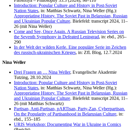
Filosofiya – Philosophy 33.3 (2024), 98–110
Introduction: Popular Culture and History in Post-Soviet
Nation States
, in: Matthias Schwartz, Nina Weller (Hg.):
Appropriating History. The Soviet Past in Belarusian, Russian
and Ukrainian Popular Culture
. Bielefeld: transcript 2024, 11–
26 (mit Nina Weller)
Come and See, Once Again. A Russian Television Series on
the Seventh Symphony in Defeated Leningrad
, in: ebd., 265–
290
In der Welt der wilden Kerle. Eine populäre Serie im Zeichen
des russisch-ukrainischen Krieges
, in: ZfL Blog, 12.7.2024
Nina Weller
Drei Fragen an … Nina Weller
, Evangelische Akademie
Tutzing, 28.10.2024
Introduction: Popular Culture and History in Post-Soviet
Nation States
, in: Matthias Schwartz, Nina Weller (Hg.):
Appropriating History. The Soviet Past in Belarusian, Russian
and Ukrainian Popular Culture
. Bielefeld: transcript 2024, 11–
26 (mit Matthias Schwartz)
Partisan, Anti-Partisan, pARTisan, Party-Zan, Cyberpartisan.
On the Popularity of Partisanhood in Belarusian Culture
, in:
ebd., 155–185
URIS Workshop: Documenting War in Ukraine in Comics
(Bericht)