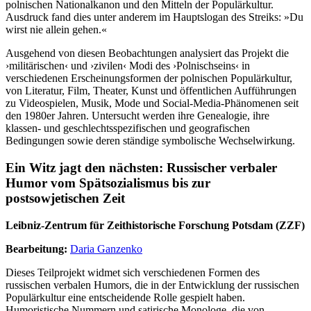
polnischen Nationalkanon und den Mitteln der Populärkultur.
Ausdruck fand dies unter anderem im Hauptslogan des Streiks: »Du
wirst nie allein gehen.«
Ausgehend von diesen Beobachtungen analysiert das Projekt die
›militärischen‹ und ›zivilen‹ Modi des ›Polnischseins‹ in
verschiedenen Erscheinungsformen der polnischen Populärkultur,
von Literatur, Film, Theater, Kunst und öffentlichen Aufführungen
zu Videospielen, Musik, Mode und Social-Media-Phänomenen seit
den 1980er Jahren. Untersucht werden ihre Genealogie, ihre
klassen- und geschlechtsspezifischen und geografischen
Bedingungen sowie deren ständige symbolische Wechselwirkung.
Ein Witz jagt den nächsten: Russischer verbaler
Humor vom Spätsozialismus bis zur
postsowjetischen Zeit
Leibniz-Zentrum für Zeithistorische Forschung Potsdam (ZZF)
Bearbeitung:
Daria Ganzenko
Dieses Teilprojekt widmet sich verschiedenen Formen des
russischen verbalen Humors, die in der Entwicklung der russischen
Populärkultur eine entscheidende Rolle gespielt haben.
Humoristische Nummern und satirische Monologe, die von