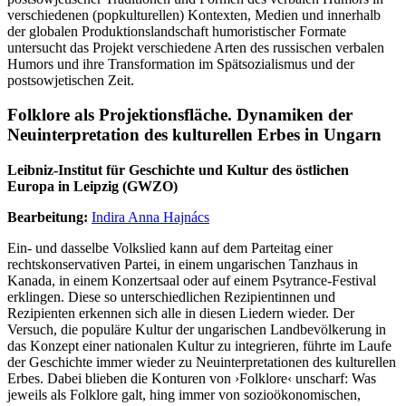
verschiedenen (popkulturellen) Kontexten, Medien und innerhalb
der globalen Produktionslandschaft humoristischer Formate
untersucht das Projekt verschiedene Arten des russischen verbalen
Humors und ihre Transformation im Spätsozialismus und der
postsowjetischen Zeit.
Folklore als Projektionsfläche. Dynamiken der
Neuinterpretation des kulturellen Erbes in Ungarn
Leibniz-Institut für Geschichte und Kultur des östlichen
Europa in Leipzig (GWZO)
Bearbeitung:
Indira Anna Hajnács
Ein- und dasselbe Volkslied kann auf dem Parteitag einer
rechtskonservativen Partei, in einem ungarischen Tanzhaus in
Kanada, in einem Konzertsaal oder auf einem Psytrance-Festival
erklingen. Diese so unterschiedlichen Rezipientinnen und
Rezipienten erkennen sich alle in diesen Liedern wieder.
Der
Versuch, die populäre Kultur der ungarischen Landbevölkerung in
das Konzept einer nationalen Kultur zu integrieren, führte im Laufe
der Geschichte immer wieder zu Neuinterpretationen des kulturellen
Erbes. Dabei blieben die Konturen von ›Folklore‹ unscharf: Was
jeweils als Folklore galt, hing immer von sozioökonomischen,