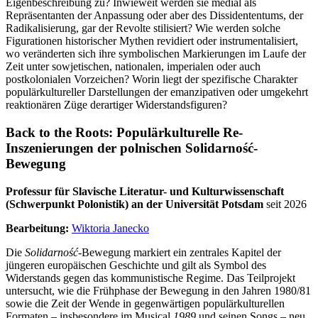
Eigenbeschreibung zu? Inwieweit werden sie medial als
Repräsentanten der Anpassung oder aber des Dissidententums, der
Radikalisierung, gar der Revolte stilisiert? Wie werden solche
Figurationen historischer Mythen revidiert oder instrumentalisiert,
wo veränderten sich ihre symbolischen Markierungen im Laufe der
Zeit unter sowjetischen, nationalen, imperialen oder auch
postkolonialen Vorzeichen? Worin liegt der spezifische Charakter
populärkultureller Darstellungen der emanzipativen oder umgekehrt
reaktionären Züge derartiger Widerstandsfiguren?
Back to the Roots: Populärkulturelle Re-
Inszenierungen der polnischen Solidarność-
Bewegung
Professur für Slavische Literatur- und Kulturwissenschaft
(Schwerpunkt Polonistik) an der Universität Potsdam
seit 2026
Bearbeitung:
Wiktoria Janecko
Die
Solidarność
-Bewegung markiert ein zentrales Kapitel der
jüngeren europäischen Geschichte und gilt als Symbol des
Widerstands gegen das kommunistische Regime. Das Teilprojekt
untersucht, wie die Frühphase der Bewegung in den Jahren 1980/81
sowie die Zeit der Wende in gegenwärtigen populärkulturellen
Formaten – insbesondere im Musical
1989
und seinen Songs – neu