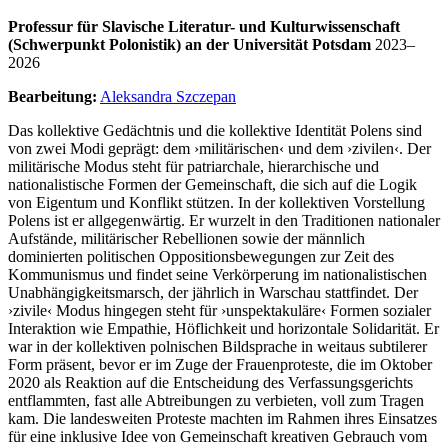
Professur für Slavische Literatur- und Kulturwissenschaft
(Schwerpunkt Polonistik) an der Universität Potsdam
2023–
2026
Bearbeitung:
Aleksandra Szczepan
Das kollektive Gedächtnis und die kollektive Identität Polens sind
von zwei Modi geprägt: dem ›militärischen‹ und dem ›zivilen‹. Der
militärische Modus steht für patriarchale, hierarchische und
nationalistische Formen der Gemeinschaft, die sich auf die Logik
von Eigentum und Konflikt stützen. In der kollektiven Vorstellung
Polens ist er allgegenwärtig. Er wurzelt in den Traditionen nationaler
Aufstände, militärischer Rebellionen sowie der männlich
dominierten politischen Oppositionsbewegungen zur Zeit des
Kommunismus und findet seine Verkörperung im nationalistischen
Unabhängigkeitsmarsch, der jährlich in Warschau stattfindet. Der
›zivile‹ Modus hingegen steht für ›unspektakuläre‹ Formen sozialer
Interaktion wie Empathie, Höflichkeit und horizontale Solidarität. Er
war in der kollektiven polnischen Bildsprache in weitaus subtilerer
Form präsent, bevor er im Zuge der Frauenproteste, die im Oktober
2020 als Reaktion auf die Entscheidung des Verfassungsgerichts
entflammten, fast alle Abtreibungen zu verbieten, voll zum Tragen
kam. Die landesweiten Proteste machten im Rahmen ihres Einsatzes
für eine inklusive Idee von Gemeinschaft kreativen Gebrauch vom