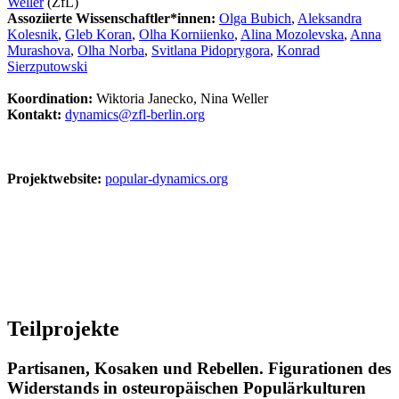
Weller
(ZfL)
Assoziierte Wissenschaftler*innen:
Olga Bubich
,
Aleksandra
Kolesnik
,
Gleb Koran
,
Olha Korniienko
,
Alina Mozolevska
,
Anna
Murashova
,
Olha Norba
,
Svitlana Pidoprygora
,
Konrad
Sierzputowski
Koordination:
Wiktoria Janecko, Nina Weller
Kontakt:
dynamics@zfl-berlin.org
Projektwebsite:
popular-dynamics.org
Teilprojekte
Partisanen, Kosaken und Rebellen. Figurationen des
Widerstands in osteuropäischen Populärkulturen