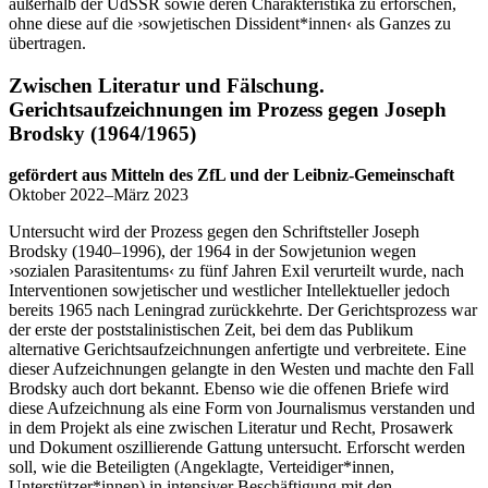
außerhalb der UdSSR sowie deren Charakteristika zu erforschen,
ohne diese auf die ›sowjetischen Dissident*innen‹ als Ganzes zu
übertragen.
Zwischen Literatur und Fälschung.
Gerichtsaufzeichnungen im Prozess gegen Joseph
Brodsky (1964/1965)
gefördert aus Mitteln des ZfL und der Leibniz-Gemeinschaft
Oktober 2022–März 2023
Untersucht wird der Prozess gegen den Schriftsteller Joseph
Brodsky (1940–1996), der 1964 in der Sowjetunion wegen
›sozialen Parasitentums‹ zu fünf Jahren Exil verurteilt wurde, nach
Interventionen sowjetischer und westlicher Intellektueller jedoch
bereits 1965 nach Leningrad zurückkehrte. Der Gerichtsprozess war
der erste der poststalinistischen Zeit, bei dem das Publikum
alternative Gerichtsaufzeichnungen anfertigte und verbreitete. Eine
dieser Aufzeichnungen gelangte in den Westen und machte den Fall
Brodsky auch dort bekannt. Ebenso wie die offenen Briefe wird
diese Aufzeichnung als eine Form von Journalismus verstanden und
in dem Projekt als eine zwischen Literatur und Recht, Prosawerk
und Dokument oszillierende Gattung untersucht. Erforscht werden
soll, wie die Beteiligten (Angeklagte, Verteidiger*innen,
Unterstützer*innen) in intensiver Beschäftigung mit den