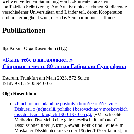
weltweit verteilten Sammlung von Dokumenten aus dem
inoffiziellen Selbstverlag. Am Archivseminar nehmen Studierende
verschiedener Universitäten und Länder teil, deren Kooperation
dadurch ermöglicht wird, dass das Seminar online stattfindet.
Publikationen
Ilja Kukuj, Olga Rosenblum (Hg.)
«Быть тебе в каталожке...»
Сборник в честь 80-летия Габриэля Суперфина
Esterum, Frankfurt am Main 2023, 572 Seiten
ISBN 978-3-910894-00-6
Olga Rosenblum
«Plochimi metodami ne postroiš' сhorošee obščestvo.»
Diskussii o (ne)nasilii, politike i besovschine v moskovskiсh
dissidentskiсh krugaсh 1960-1970-сh gg.
[»Mit schlechten
Methoden lässt sich keine gute Gesellschaft aufbauen".
Diskussionen über (Nicht-)Gewalt, Politik und Teufelei in
Moskauer Dissidentenkreisen der 1960er-1970er Jahre«], in: