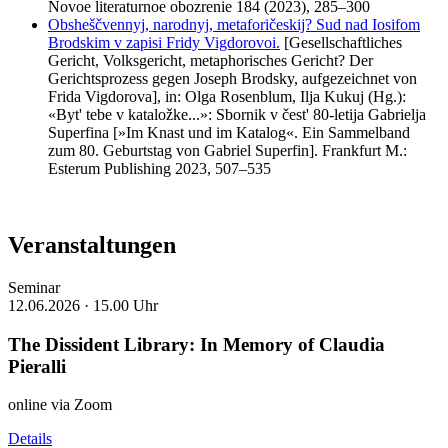
Novoe literaturnoe obozrenie 184 (2023), 285–300
Obsheščvennyj, narodnyj, metaforičeskij? Sud nad Iosifom
Brodskim v zapisi Fridy Vigdorovoi.
[Gesellschaftliches
Gericht, Volksgericht, metaphorisches Gericht? Der
Gerichtsprozess gegen Joseph Brodsky, aufgezeichnet von
Frida Vigdorova], in: Olga Rosenblum, Ilja Kukuj (Hg.):
«Byt' tebe v kataložke...»: Sbornik v čest' 80-letija Gabrielja
Superfina [»Im Knast und im Katalog«. Ein Sammelband
zum 80. Geburtstag von Gabriel Superfin]. Frankfurt M.:
Esterum Publishing 2023, 507–535
Veranstaltungen
Seminar
12.06.2026 ·
15.00 Uhr
The Dissident Library: In Memory of Claudia
Pieralli
online via Zoom
Details