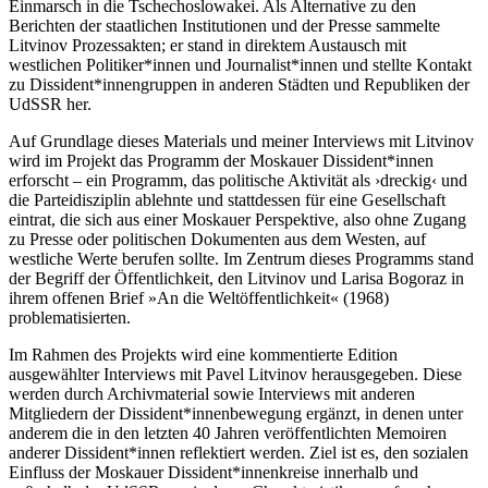
Einmarsch in die Tschechoslowakei. Als Alternative zu den
Berichten der staatlichen Institutionen und der Presse sammelte
Litvinov Prozessakten; er stand in direktem Austausch mit
westlichen Politiker*innen und Journalist*innen und stellte Kontakt
zu Dissident*innengruppen in anderen Städten und Republiken der
UdSSR her.
Auf Grundlage dieses Materials und meiner Interviews mit Litvinov
wird im Projekt das Programm der Moskauer Dissident*innen
erforscht – ein Programm, das politische Aktivität als ›dreckig‹ und
die Parteidisziplin ablehnte und stattdessen für eine Gesellschaft
eintrat, die sich aus einer Moskauer Perspektive, also ohne Zugang
zu Presse oder politischen Dokumenten aus dem Westen, auf
westliche Werte berufen sollte. Im Zentrum dieses Programms stand
der Begriff der Öffentlichkeit, den Litvinov und Larisa Bogoraz in
ihrem offenen Brief »An die Weltöffentlichkeit« (1968)
problematisierten.
Im Rahmen des Projekts wird eine kommentierte Edition
ausgewählter Interviews mit Pavel Litvinov herausgegeben. Diese
werden durch Archivmaterial sowie Interviews mit anderen
Mitgliedern der Dissident*innenbewegung ergänzt, in denen unter
anderem die in den letzten 40 Jahren veröffentlichten Memoiren
anderer Dissident*innen reflektiert werden. Ziel ist es, den sozialen
Einfluss der Moskauer Dissident*innenkreise innerhalb und