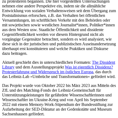
zu protestieren begannen. Die hier vorgestellten Untersuchungen
nehmen eine andere Perspektive ein, indem sie die allmähliche
Entwicklung von sozialen Verhaltensweisen seit dem Übergang zum
Poststalinismus erforschen, z.B. das Verhalten bei öffentlichen
Versammlungen, im schriftlichen Verkehr mit den Behörden oder
mit sowjetischen sowie westlichen Journalist*innen, Politiker*innen
aus dem Westen usw. Staatliche Öffentlichkeit und dissidente
Gegenöffentlichkeit werden vor diesem Hintergrund nicht als
vorgängige Gegensätze betrachtet, sondern es wird analysiert, wie
diese sich in der juristischen und publizistischen Auseinandersetzung
überhaupt erst konstituieren und welche Praktiken und Diskurse
dazu beitragen.
Aktuell geschieht dies in unterschiedlichen Formaten:
The Dissident
Library
und dem Ausstellungsprojekt
Was ist eigentlich Dissidenz?
Protesterfahrung und Widerspruch im östlichen Europa
, das durch
das Leibniz-Lab »Umbrüche und Transformationen« gefördert wird.
Das Projekt wurde von Oktober 2022 bis März 2023 aus Mitteln des
ZfL und des Matching-Fonds der Leibniz-Gemeinschaft für
Unterstützungsleistungen für gefährdete Wissenschaftlerinnen und
Wissenschaftler im Ukraine-Krieg und von
April bis September
2022 mit einem Memory-Work-Stipendium der Bundesstiftung zur
Aufarbeitung der SED-Diktatur an der Gedenkstätte und Museum
Sachsenhausen gefördert.