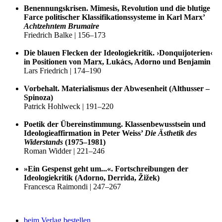
Benennungskrisen. Mimesis, Revolution und die blutige
Farce politischer Klassifikationssysteme in Karl Marx’
Achtzehntem Brumaire
Friedrich Balke | 156–173
Die blauen Flecken der Ideologiekritik. ›Donquijoterien‹
in Positionen von Marx, Lukács, Adorno und Benjamin
Lars Friedrich | 174–190
Vorbehalt. Materialismus der Abwesenheit (Althusser –
Spinoza)
Patrick Hohlweck | 191–220
Poetik der Übereinstimmung. Klassenbewusstsein und
Ideologieaffirmation in Peter Weiss’
Die Ästhetik des
Widerstands
(1975–1981)
Roman Widder | 221–246
»Ein Gespenst geht um...«. Fortschreibungen der
Ideologiekritik (Adorno, Derrida, Žižek)
Francesca Raimondi | 247–267
beim Verlag bestellen