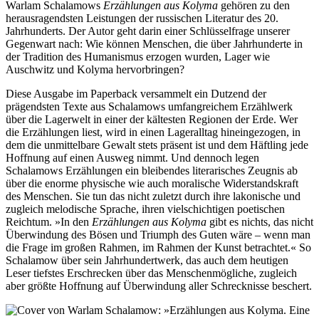
Warlam Schalamows
Erzählungen aus Kolyma
gehören zu den
herausragendsten Leistungen der russischen Literatur des 20.
Jahrhunderts. Der Autor geht darin einer Schlüsselfrage unserer
Gegenwart nach: Wie können Menschen, die über Jahrhunderte in
der Tradition des Humanismus erzogen wurden, Lager wie
Auschwitz und Kolyma hervorbringen?
Diese Ausgabe im Paperback versammelt ein Dutzend der
prägendsten Texte aus Schalamows umfangreichem Erzählwerk
über die Lagerwelt in einer der kältesten Regionen der Erde. Wer
die Erzählungen liest, wird in einen Lageralltag hineingezogen, in
dem die unmittelbare Gewalt stets präsent ist und dem Häftling jede
Hoffnung auf einen Ausweg nimmt. Und dennoch legen
Schalamows Erzählungen ein bleibendes literarisches Zeugnis ab
über die enorme physische wie auch moralische Widerstandskraft
des Menschen. Sie tun das nicht zuletzt durch ihre lakonische und
zugleich melodische Sprache, ihren vielschichtigen poetischen
Reichtum. »In den
Erzählungen aus Kolyma
gibt es nichts, das nicht
Überwindung des Bösen und Triumph des Guten wäre – wenn man
die Frage im großen Rahmen, im Rahmen der Kunst betrachtet.« So
Schalamow über sein Jahrhundertwerk, das auch dem heutigen
Leser tiefstes Erschrecken über das Menschenmögliche, zugleich
aber größte Hoffnung auf Überwindung aller Schrecknisse beschert.