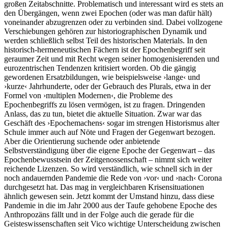
großen Zeitabschnitte. Problematisch und interessant wird es stets an
den Übergängen, wenn zwei Epochen (oder was man dafür hält)
voneinander abzugrenzen oder zu verbinden sind. Dabei vollzogene
Verschiebungen gehören zur historiographischen Dynamik und
werden schließlich selbst Teil des historischen Materials. In den
historisch-hermeneutischen Fächern ist der Epochenbegriff seit
geraumer Zeit und mit Recht wegen seiner homogenisierenden und
eurozentrischen Tendenzen kritisiert worden. Ob die gängig
gewordenen Ersatzbildungen, wie beispielsweise ›lange‹ und
›kurze‹ Jahrhunderte, oder der Gebrauch des Plurals, etwa in der
Formel von ›multiplen Modernen‹, die Probleme des
Epochenbegriffs zu lösen vermögen, ist zu fragen. Dringenden
Anlass, das zu tun, bietet die aktuelle Situation. Zwar war das
Geschäft des ›Epochemachens‹ sogar im strengen Historismus alter
Schule immer auch auf Nöte und Fragen der Gegenwart bezogen.
Aber die Orientierung suchende oder anbietende
Selbstverständigung über die eigene Epoche der Gegenwart – das
Epochenbewusstsein der Zeitgenossenschaft – nimmt sich weiter
reichende Lizenzen. So wird verständlich, wie schnell sich in der
noch andauernden Pandemie die Rede von ›vor‹ und ›nach‹ Corona
durchgesetzt hat. Das mag in vergleichbaren Krisensituationen
ähnlich gewesen sein. Jetzt kommt der Umstand hinzu, dass diese
Pandemie in die im Jahr 2000 aus der Taufe gehobene Epoche des
Anthropozäns fällt und in der Folge auch die gerade für die
Geisteswissenschaften seit Vico wichtige Unterscheidung zwischen