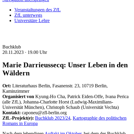
Veranstaltungen des ZfL
ZfL unterwegs
Universitäre Lehre
Buchklub
20.11.2023 ·
19.00 Uhr
Marie Darrieussecq: Unser Leben in den
Wäldern
Ort:
Literaturhaus Berlin, Fasanenstr. 23, 10719 Berlin,
Kaminzimmer
Organisiert von
Kyung-Ho Cha, Patrick Eiden-Offe, Ivana Perica
(alle ZfL), Johanna-Charlotte Horst (Ludwig-Maximilians-
Universität München), Christoph Schaub (Universität Vechta)
Kontakt:
caponeu@zfl-berlin.org
ZfL-Projekt(e):
Buchklub 2023/24
,
Kartographie des politischen
Romans in Europa
Nach dem lebendigen
Auftakt im Oktober
, bei dem der Buchklub