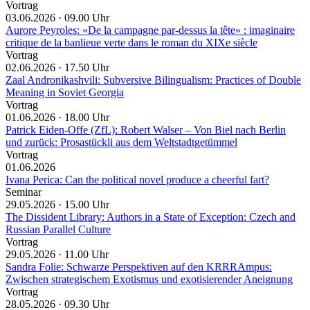
Vortrag
03.06.2026 ·
09.00 Uhr
Aurore Peyroles: «De la campagne par-dessus la tête» : imaginaire
critique de la banlieue verte dans le roman du XIXe siècle
Vortrag
02.06.2026 ·
17.50 Uhr
Zaal Andronikashvili: Subversive Bilingualism: Practices of Double
Meaning in Soviet Georgia
Vortrag
01.06.2026 ·
18.00 Uhr
Patrick Eiden-Offe (ZfL): Robert Walser – Von Biel nach Berlin
und zurück: Prosastückli aus dem Weltstadtgetümmel
Vortrag
01.06.2026
Ivana Perica: Can the political novel produce a cheerful fart?
Seminar
29.05.2026 ·
15.00 Uhr
The Dissident Library: Authors in a State of Exception: Czech and
Russian Parallel Culture
Vortrag
29.05.2026 ·
11.00 Uhr
Sandra Folie: Schwarze Perspektiven auf den KRRRAmpus:
Zwischen strategischem Exotismus und exotisierender Aneignung
Vortrag
28.05.2026 ·
09.30 Uhr