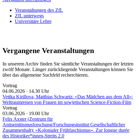
Veranstaltungen des ZfL
ZfL unterwegs
Universitäre Lehre
Vergangene Veranstaltungen
In unserem Archiv finden Sie sämtliche Veranstaltungen der letzten
zwölf Monate. Länger zurückliegende Veranstaltungen können Sie
über das allgemeine Suchfeld recherchieren.
Vortrag
04.06.2026 ·
14.30 Uhr
Vettka Kirillova, Matthias Schwartz: »Das Mädchen aus dem All«:
Weltraumreisen von Frauen im sowjetischen Science-Fiction-Film
Vortrag
03.06.2026 ·
19.00 Uhr
Felix Axster (Zentrum für
Antisemitismusforschung/Forschungsinstitut Gesellschaftlicher
Zusammenhalt): »Kolonialer Frühfaschismus«. Zur longue durée
des Historiker*innen-Streits 2.0