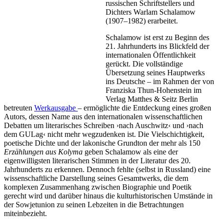
russischen Schriftstellers und
Dichters Warlam Schalamow
(1907–1982) erarbeitet.
Schalamow ist erst zu Beginn des
21. Jahrhunderts ins Blickfeld der
internationalen Öffentlichkeit
gerückt. Die vollständige
Übersetzung seines Hauptwerks
ins Deutsche – im Rahmen der von
Franziska Thun-Hohenstein im
Verlag Matthes & Seitz Berlin
betreuten
Werkausgabe
– ermöglichte die Entdeckung eines großen
Autors, dessen Name aus den internationalen wissenschaftlichen
Debatten um literarisches Schreiben ›nach Auschwitz‹ und ›nach
dem GULag‹ nicht mehr wegzudenken ist. Die Vielschichtigkeit,
poetische Dichte und der lakonische Grundton der mehr als 150
Erzählungen aus Kolyma
geben Schalamow als eine der
eigenwilligsten literarischen Stimmen in der Literatur des 20.
Jahrhunderts zu erkennen. Dennoch fehlte (selbst in Russland) eine
wissenschaftliche Darstellung seines Gesamtwerks, die dem
komplexen Zusammenhang zwischen Biographie und Poetik
gerecht wird und darüber hinaus die kulturhistorischen Umstände in
der Sowjetunion zu seinen Lebzeiten in die Betrachtungen
miteinbezieht.