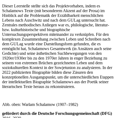
Dieser Leerstelle stellte sich das Projektvorhaben, indem es
Schalamows Texte (mit besonderem Akzent auf der Prosa) im
Hinblick auf die Problematik der Erzählbarkeit menschlichen
Lebens nach Auschwitz und nach dem GULag untersucht hat.
Zentrales methodisches Anliegen war es, philologische, literatur-
bzw. kulturhistorische und biographische
Untersuchungsperspektiven miteinander zu verknüpfen. Für den
komplexen Zusammenhang zwischen Leben und Schreiben nach
dem GULag wurde eine Darstellungsform gefunden, die es
ermöglicht hat, Schalamows Gesamtwerk (in Ansätzen auch seine
Gedichte) und seine ästhetischen Suchbewegungen von den
1920er/1930er bis zu den 1970er Jahren in enger Beziehung zu
seinem von extremen Brüchen gezeichneten Leben und dem
soziokulturellen Kontext in der Sowjetunion zu analysieren. In der
2022 publizierten Biographie bilden diese Zäsuren den
konzeptionellen Ausgangspunkt, um die unterschiedlichen Etappen
der intellektuellen Biographie Schalamows aus der Poetik seiner
literarischen Texte heraus zu rekonstruieren.
Abb. oben: Warlam Schalamow (1907–1982)
gefördert durch die Deutsche Forschungsgemeinschaft (DFG)