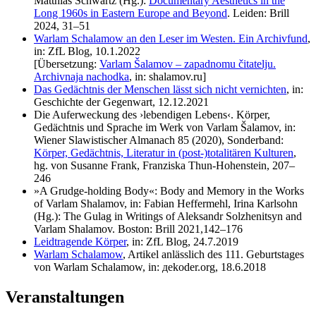
Matthias Schwartz (Hg.):
Documentary Aesthetics in the
Long 1960s in Eastern Europe and Beyond
. Leiden: Brill
2024
, 31–51
Warlam Schalamow an den Leser im Westen. Ein Archivfund
,
in: ZfL Blog, 10.1.2022
[Übersetzung:
Varlam
Šalamov – zapadnomu
č
itatelju.
Archivnaja nachodka
, in: shalamov.ru]
Das Gedächtnis der Menschen lässt sich nicht vernichten
, in:
Geschichte der Gegenwart, 12.12.2021
Die Auferweckung des ›lebendigen Lebens‹. Körper,
Gedächtnis und Sprache im Werk von Varlam Šalamov, in:
Wiener Slawistischer Almanach 85 (2020), Sonderband:
Körper, Gedächtnis, Literatur in (post-)totalitären Kulturen
,
hg. von Susanne Frank, Franziska Thun-Hohenstein, 207–
246
»A Grudge-holding Body«: Body and Memory in the Works
of Varlam Shalamov, in: Fabian Heffermehl, Irina Karlsohn
(Hg.): The Gulag in Writings of Aleksandr Solzhenitsyn and
Varlam Shalamov. Boston: Brill 2021,142–176
Leidtragende Körper
, in: ZfL Blog, 24.7.2019
Warlam Schalamow
, Artikel anlässlich des 111. Geburtstages
von Warlam Schalamow, in: дekoder.org, 18.6.2018
Veranstaltungen