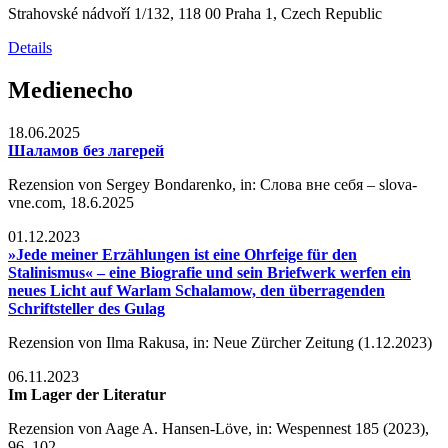
Strahovské nádvoří 1/132, 118 00 Praha 1, Czech Republic
Details
Medienecho
18.06.2025
Шаламов без лагерей
Rezension von Sergey Bondarenko, in: Слова вне себя – slova-
vne.com, 18.6.2025
01.12.2023
»Jede meiner Erzählungen ist eine Ohrfeige für den
Stalinismus« – eine Biografie und sein Briefwerk werfen ein
neues Licht auf Warlam Schalamow, den überragenden
Schriftsteller des Gulag
Rezension von Ilma Rakusa, in: Neue Zürcher Zeitung (1.12.2023)
06.11.2023
Im Lager der Literatur
Rezension von Aage A. Hansen-Löve, in: Wespennest 185 (2023),
96–102