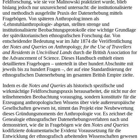
Feldforschung, wie sie vor Malinowski praktiziert wurde, blieb
bislang jedoch nur unzureichend untersucht: die institutionalisierte
und methodisch ausgefeilte Praxis der Datenerhebung mittels
Fragebögen. Von späteren Anthropolog:innen als
›Lehnstuhlanthropologie‹ abgetan, stellten strenge und
institutionalisierte Beobachtungsprotokolle eine wichtige Grundlage
der spätviktorianischen ethnografischen Forschung dar. Von
entscheidender Bedeutung war im Jahr 1874 die Veröffentlichung
der
Notes and Queries on Anthropology, for the Use of Travellers
and Residents in Uncivilised Lands
durch die British Association for
the Advancement of Science. Dieses Handbuch enthielt einen
detaillierten Fragebogen – unterteilt in über hundert Abschnitte mit
jeweils bis zu hundert Fragen –, der auf eine Standardisierung der
ethnografischen Datenerhebung im gesamten British Empire zielte.
Indem es die
Notes and Queries
als historisch spezifische und
wirkmächtige Feldforschungspraxis herausarbeitet, die nicht nur der
teilnehmenden Beobachtung vorausging, sondern konstitutiv für die
Erzeugung anthropologischen Wissens über viele außereuropäische
Gesellschaften gewesen ist, nimmt das Projekt eine Neubewertung
dieses Gründungsmoments der Anthropologie vor. Es zeichnet die
Genealogie ethnografischer Datenerhebungsverfahren nach und
demonstriert, wie die in Fragebögen wie den
Notes and Queries
kodifizierte dokumentarische Evidenz Voraussetzung für die
Entwicklung der ethnografisch arbeitenden Wissenschaften gewesen